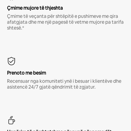
Çmime mujore të thjeshta
Çmime të veçanta për shtëpitë e pushimeve me qira
afatgjata dhe me një pagesë të vetme mujore pa tarifa
shtesë.*
Prenoto me besim
Recensuar nga komuniteti ynë i besuar i klientëve dhe
asistencë 24/7 gjatë qëndrimit të zgjatur.