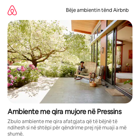
Kalo
te
Bëje ambientin tënd Airbnb
përmbajtja
Ambiente me qira mujore në Pressins
Zbulo ambiente me qira afatgjata që të bëjnë të
ndihesh si në shtëpi për qëndrime prej një muaji a më
shumë.