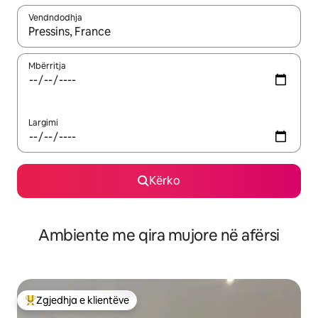
Vendndodhja
Kur rezultatet të jenë të disponueshme, lëviz me butonat e shig
Mbërritja
Largimi
Kërko
Ambiente me qira mujore në afërsi
Zgjedhja e klientëve
Më të mirat e zgjedhjeve të klientëve