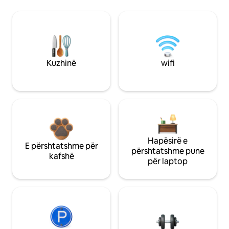
Kuzhinë
wifi
Hapësirë e
E përshtatshme për
përshtatshme pune
kafshë
për laptop