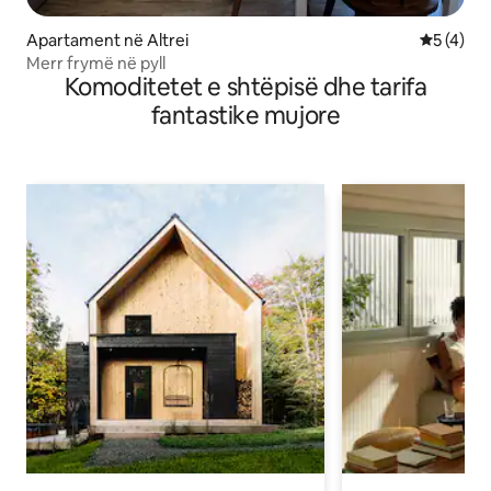
Apartament në Altrei
Vlerësimi
5 (4)
Merr frymë në pyll
Komoditetet e shtëpisë dhe tarifa
fantastike mujore