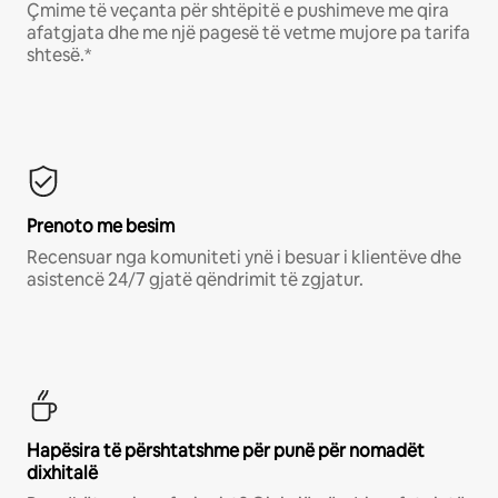
Çmime të veçanta për shtëpitë e pushimeve me qira
afatgjata dhe me një pagesë të vetme mujore pa tarifa
shtesë.*
Prenoto me besim
Recensuar nga komuniteti ynë i besuar i klientëve dhe
asistencë 24/7 gjatë qëndrimit të zgjatur.
Hapësira të përshtatshme për punë për nomadët
dixhitalë