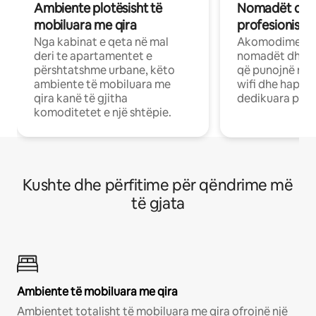
Ambiente plotësisht të
Nomadët dixh
mobiluara me qira
profesionistët
Nga kabinat e qeta në mal
Akomodime të 
deri te apartamentet e
nomadët dhe pr
përshtatshme urbane, këto
që punojnë në 
ambiente të mobiluara me
wifi dhe hapësi
qira kanë të gjitha
dedikuara pune
komoditetet e një shtëpie.
Kushte dhe përfitime për qëndrime më
të gjata
Ambiente të mobiluara me qira
Ambientet totalisht të mobiluara me qira ofrojnë një