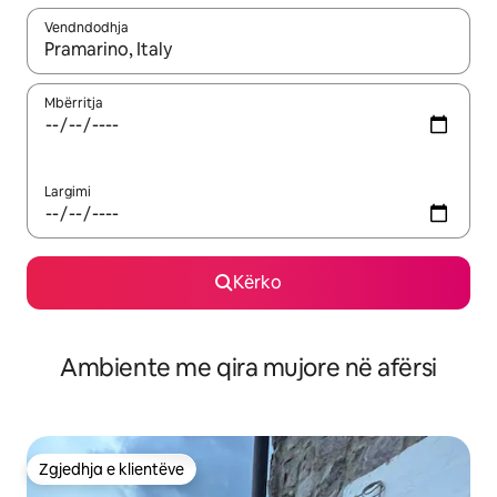
Vendndodhja
Kur rezultatet të jenë të disponueshme, lëviz me butonat e shig
Mbërritja
Largimi
Kërko
Ambiente me qira mujore në afërsi
Zgjedhja e klientëve
Zgjedhja e klientëve