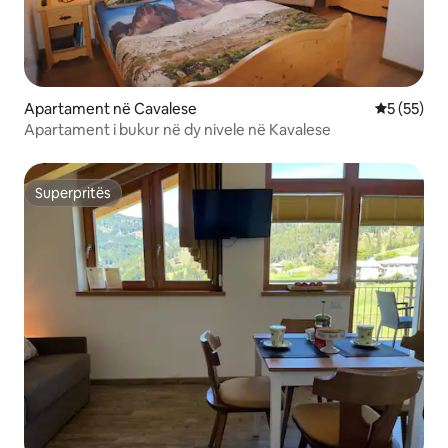
Apartament në Cavalese
Vlerësimi 
5 (55)
Apartament i bukur në dy nivele në Kavalese
Superpritës
Superpritës