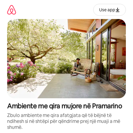
Kalo
te
Use app
përmbajtja
Ambiente me qira mujore në Pramarino
Zbulo ambiente me qira afatgjata që të bëjnë të
ndihesh si në shtëpi për qëndrime prej një muaji a më
shumë.