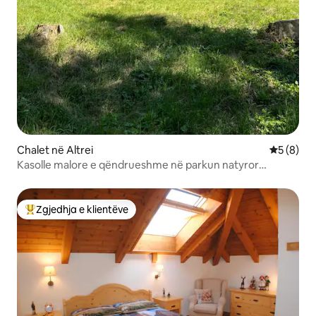
Chalet në Altrei
Vlerësimi
5 (8)
Kasolle malore e qëndrueshme në parkun natyror
Trudner Horn
Zgjedhja e klientëve
Më të mirat e zgjedhjeve të klientëve