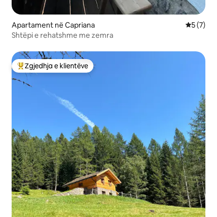
Apartament në Capriana
Vlerësimi
5 (7)
Shtëpi e rehatshme me zemra
Zgjedhja e klientëve
Më të mirat e zgjedhjeve të klientëve