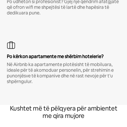
Po udhëton si profesionist? Gjej një qëndrim afatgjatë
që ofron wifi me shpejtësi të lartë dhe hapësira të
dedikuara pune.
Po kërkon apartamente me shërbim hotelerie?
Në Airbnb ka apartamente plotësisht të mobiluara,
ideale për të akomoduar personelin, për strehimin e
punonjësve të kompanive dhe në rast nevoje për t'u
shpërngulur.
Kushtet më të pëlqyera për ambientet
me qira mujore