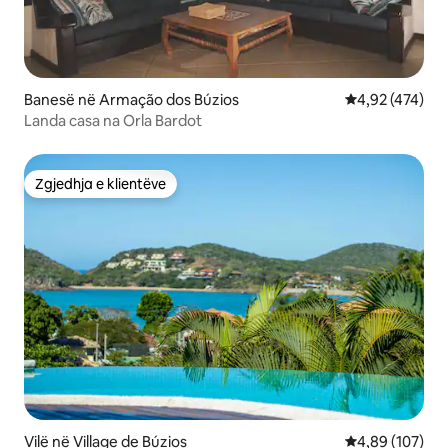
Banesë në Armação dos Búzios
Vlerësimi mesa
4,92 (474)
Landa casa na Orla Bardot
Zgjedhja e klientëve
Zgjedhja e klientëve
Vilë në Village de Búzios
Vlerësimi mesa
4,89 (107)