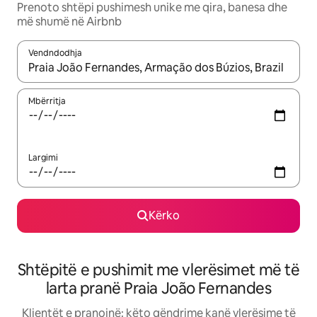
Prenoto shtëpi pushimesh unike me qira, banesa dhe
më shumë në Airbnb
Vendndodhja
Kur rezultatet të jenë të disponueshme, lëviz me butonat e shig
Mbërritja
Largimi
Kërko
Shtëpitë e pushimit me vlerësimet më të
larta pranë Praia João Fernandes
Klientët e pranojnë: këto qëndrime kanë vlerësime të