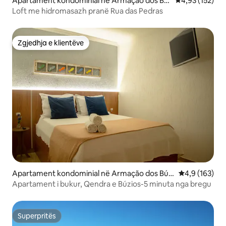
Apartament kondominial në Armação dos Bú
Vlerësimi mesa
4,93 (152)
zios
Loft me hidromasazh pranë Rua das Pedras
Zgjedhja e klientëve
Zgjedhja e klientëve
Apartament kondominial në Armação dos Búzi
Vlerësimi mes
4,9 (163)
os
Apartament i bukur, Qendra e Búzios-5 minuta nga bregu
Superpritës
Superpritës