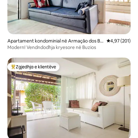
Apartament kondominial në Armação dos Bú
Vlerësimi mesa
4,97 (201)
zios
Modern! Vendndodhja kryesore në Buzios
Zgjedhja e klientëve
Më të mirat e zgjedhjeve të klientëve