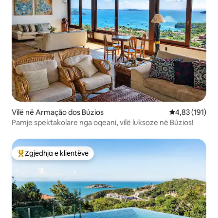
Vilë në Armação dos Búzios
Vlerësimi mesa
4,83 (191)
Pamje spektakolare nga oqeani, vilë luksoze në Búzios!
Zgjedhja e klientëve
Më të mirat e zgjedhjeve të klientëve