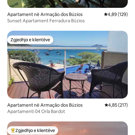
Apartament në Armação dos Búzios
Vlerësimi mesa
4,89 (129)
Sunset Apartament Ferradura Búzios
Zgjedhja e klientëve
Zgjedhja e klientëve
Apartament në Armação dos Búzios
Vlerësimi mesa
4,85 (217)
Apartamenti 04 Orla Bardot
Zgjedhja e klientëve
Më të mirat e zgjedhjeve të klientëve