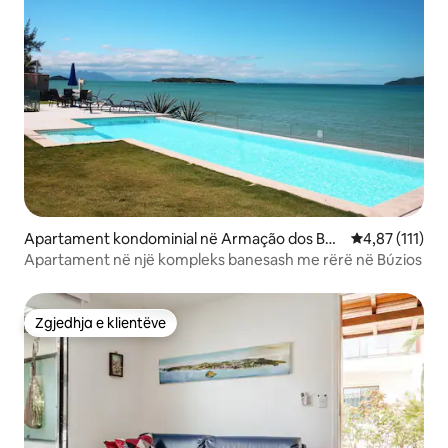
Apartament kondominial në Armação dos Búz
Vlerësimi mesa
4,87 (111)
ios
Apartament në një kompleks banesash me rërë në Búzios
Zgjedhja e klientëve
Zgjedhja e klientëve