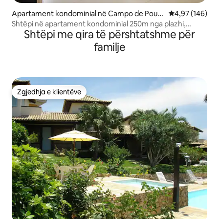
Apartament kondominial në Campo de Pous
Vlerësimi mesa
4,97 (146)
o
Shtëpi në apartament kondominial 250m nga plazhi,
Shtëpi me qira të përshtatshme për
Geribá/Búzios
familje
Zgjedhja e klientëve
Zgjedhja e klientëve