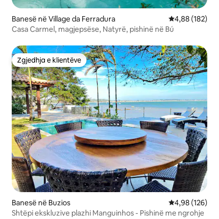
Banesë në Village da Ferradura
Vlerësimi mesa
4,88 (182)
Casa Carmel, magjepsëse, Natyrë, pishinë në Bú
Zgjedhja e klientëve
Zgjedhja e klientëve
Banesë në Buzios
Vlerësimi mesa
4,98 (126)
Shtëpi ekskluzive plazhi Manguinhos - Pishinë me ngrohje