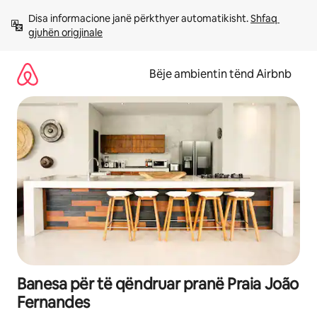
Kalo
Disa informacione janë përkthyer automatikisht. 
Shfaq 
te
gjuhën origjinale
përmbajtja
Bëje ambientin tënd Airbnb
Banesa për të qëndruar pranë Praia João
Fernandes