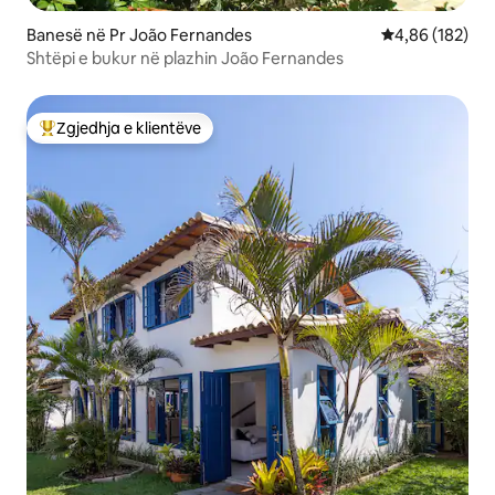
Banesë në Pr João Fernandes
Vlerësimi mesa
4,86 (182)
Shtëpi e bukur në plazhin João Fernandes
Zgjedhja e klientëve
Më të mirat e zgjedhjeve të klientëve