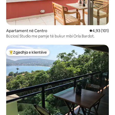
Apartament në Centro
Vlerësimi mesa
4,93 (101)
Búzios| Studio me pamje të bukur mbi Orla Bardot.
Zgjedhja e klientëve
Më të mirat e zgjedhjeve të klientëve