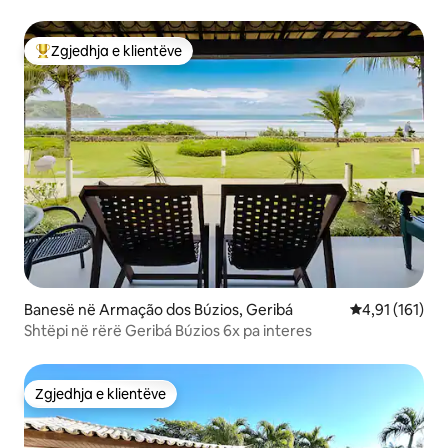
Zgjedhja e klientëve
Më të mirat e zgjedhjeve të klientëve
Banesë në Armação dos Búzios, Geribá
Vlerësimi mesa
4,91 (161)
Shtëpi në rërë Geribá Búzios 6x pa interes
Zgjedhja e klientëve
Zgjedhja e klientëve