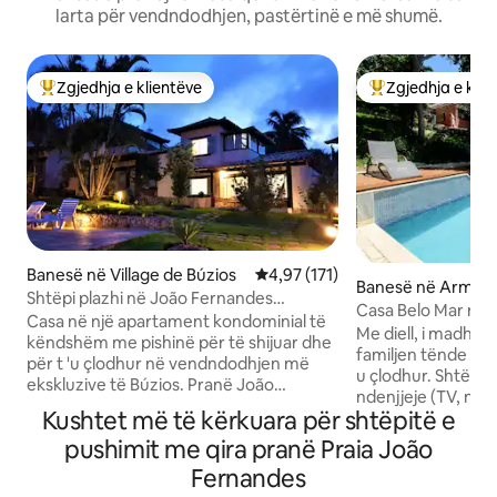
larta për vendndodhjen, pastërtinë e më shumë.
Zgjedhja e klientëve
Zgjedhja e klie
Më të mirat e zgjedhjeve të klientëve
Më të mirat e zgj
Banesë në Village de Búzios
Vlerësimi mesatar 4,97 nga 5, 1
4,97 (171)
Banesë në Armaçã
Shtëpi plazhi në João Fernandes
os
Casa Belo Mar në lagj
(Apartament kondominial)
Casa në një apartament kondominial të
të qytetit
Me diell, i madh d
këndshëm me pishinë për të shijuar dhe
familjen tënde për
për t 'u çlodhur në vendndodhjen më
u çlodhur. Shtëpia ka tre dhoma
ekskluzive të Búzios. Pranë João
ndenjjeje (TV, nde
Fernandes/João Fernandinho, Ossos,
Kushtet më të kërkuara për shtëpitë e
suita, ballkone, kuzhinë të integruar në
plazheve Azeda/Azedinha, furrës së
oborrin e jashtëm,
pushimit me qira pranë Praia João
bukës, restoranteve, dyqanit të
ngrënieje, zyrë, 
akulloreve dhe kafenesë. Përveç
Fernandes
dhe anësore, barbe
vendndodhjes së shkëlqyer, apartamenti