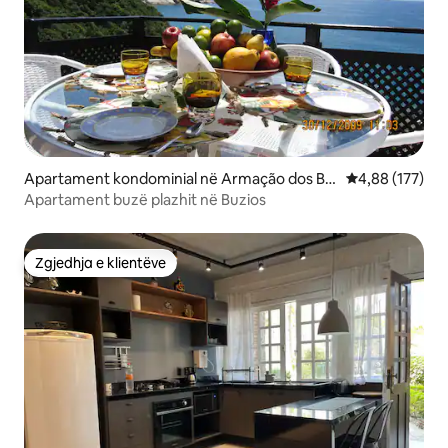
Apartament kondominial në Armação dos Bú
Vlerësimi mesa
4,88 (177)
zios
Apartament buzë plazhit në Buzios
Zgjedhja e klientëve
Zgjedhja e klientëve