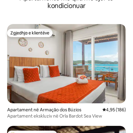
kondicionuar
Zgjedhja e klientëve
Zgjedhja e klientëve
Apartament në Armação dos Búzios
Vlerësimi mesa
4,95 (186)
Apartament ekskluziv në Orla Bardot Sea View