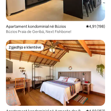
Apartament kondominial në Búzios
Vlerësimi mesa
4,91 (198)
Búzios Praia de Geribá, Next Fishbone!
Zgjedhja e klientëve
Zgjedhja e klientëve