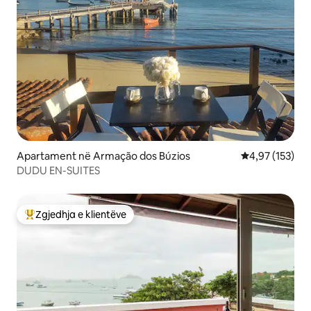
Apartament në Armação dos Búzios
Vlerësimi mesa
4,97 (153)
DUDU EN-SUITES
Zgjedhja e klientëve
Më të mirat e zgjedhjeve të klientëve