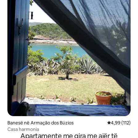
Banesë në Armação dos Búzios
Vlerësimi mesa
4,99 (112)
Casa harmonia
Apartamente me qira me ajër të