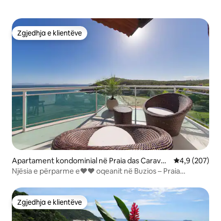
Zgjedhja e klientëve
Zgjedhja e klientëve
Apartament kondominial në Praia das Caravel
Vlerësimi mes
4,9 (207)
as
Njësia e përparme e❤❤ oqeanit në Buzios – Praia
Caravelas ❤❤
Zgjedhja e klientëve
Zgjedhja e klientëve