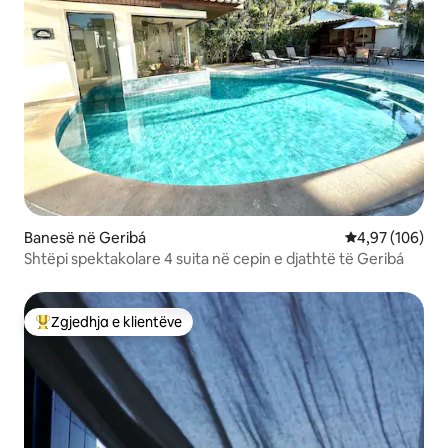
Banesë në Geribá
Vlerësimi mesa
4,97 (106)
Shtëpi spektakolare 4 suita në cepin e djathtë të Geribá
Zgjedhja e klientëve
Më të mirat e zgjedhjeve të klientëve