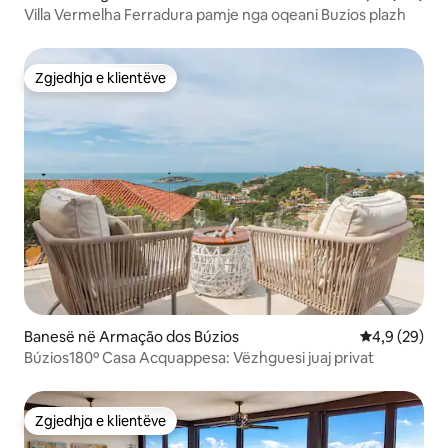
Villa Vermelha Ferradura pamje nga oqeani Buzios plazh
Zgjedhja e klientëve
Zgjedhja e klientëve
Banesë në Armação dos Búzios
Vlerësimi me
4,9 (29)
Búzios180º Casa Acquappesa: Vëzhguesi juaj privat
Zgjedhja e klientëve
Zgjedhja e klientëve