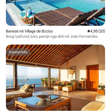
Banesë në Village de Búzios
Vlerësimi mes
4,95 (20)
Breg i pafund, luks, pamje nga deti në João Fernandes
Superpritës
Superpritës