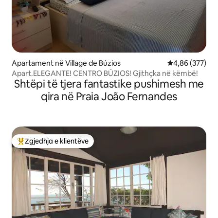
Apartament në Village de Búzios
Vlerësimi mesa
4,86 (377)
Apart.ELEGANTE! CENTRO BÚZIOS! Gjithçka në këmbë!
Shtëpi të tjera fantastike pushimesh me
qira në Praia João Fernandes
Zgjedhja e klientëve
Më të mirat e zgjedhjeve të klientëve