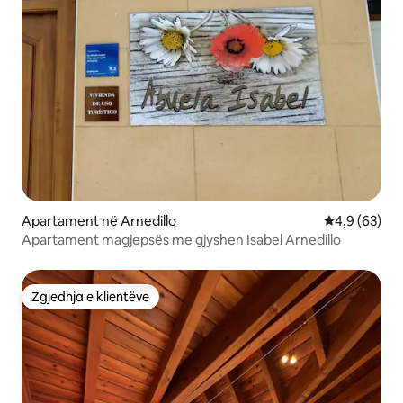
Apartament në Arnedillo
Vlerësimi me
4,9 (63)
Apartament magjepsës me gjyshen Isabel Arnedillo
Zgjedhja e klientëve
Zgjedhja e klientëve