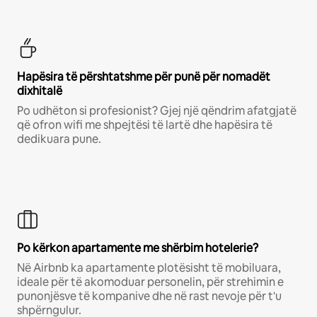
Hapësira të përshtatshme për punë për nomadët
dixhitalë
Po udhëton si profesionist? Gjej një qëndrim afatgjatë
që ofron wifi me shpejtësi të lartë dhe hapësira të
dedikuara pune.
Po kërkon apartamente me shërbim hotelerie?
Në Airbnb ka apartamente plotësisht të mobiluara,
ideale për të akomoduar personelin, për strehimin e
punonjësve të kompanive dhe në rast nevoje për t'u
shpërngulur.