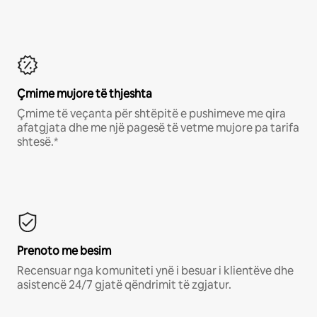
Çmime mujore të thjeshta
Çmime të veçanta për shtëpitë e pushimeve me qira
afatgjata dhe me një pagesë të vetme mujore pa tarifa
shtesë.*
Prenoto me besim
Recensuar nga komuniteti ynë i besuar i klientëve dhe
asistencë 24/7 gjatë qëndrimit të zgjatur.