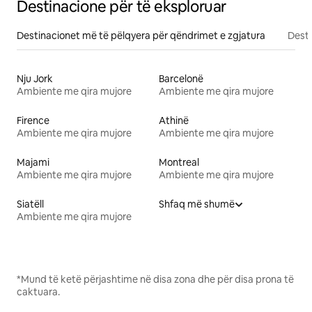
Destinacione për të eksploruar
Destinacionet më të pëlqyera për qëndrimet e zgjatura
Desti
Nju Jork
Barcelonë
Ambiente me qira mujore
Ambiente me qira mujore
Firence
Athinë
Ambiente me qira mujore
Ambiente me qira mujore
Majami
Montreal
Ambiente me qira mujore
Ambiente me qira mujore
Siatëll
Shfaq më shumë
Ambiente me qira mujore
*Mund të ketë përjashtime në disa zona dhe për disa prona të
caktuara.