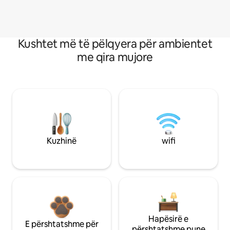
Kushtet më të pëlqyera për ambientet
me qira mujore
Kuzhinë
wifi
Hapësirë e
E përshtatshme për
përshtatshme pune