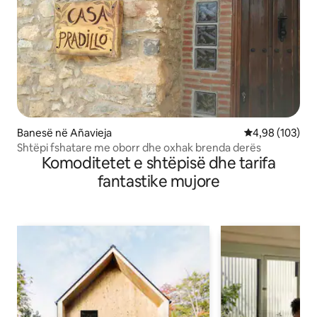
Banesë në Añavieja
Vlerësimi mesa
4,98 (103)
Shtëpi fshatare me oborr dhe oxhak brenda derës
Komoditetet e shtëpisë dhe tarifa
fantastike mujore