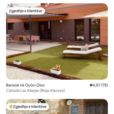
Zgjedhja e klientëve
Zgjedhja e klientëve
Banesë në Oyón-Oion
Vlerësimi mes
4,97 (79)
Cañada Las Abejas (Rioja Alavesa)
Zgjedhja e klientëve
Më të mirat e zgjedhjeve të klientëve