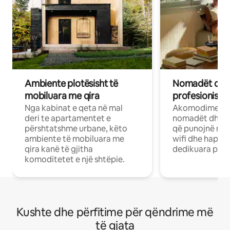
Ambiente plotësisht të
Nomadët dixh
mobiluara me qira
profesionistët
Nga kabinat e qeta në mal
Akomodime të 
deri te apartamentet e
nomadët dhe pr
përshtatshme urbane, këto
që punojnë në 
ambiente të mobiluara me
wifi dhe hapësi
qira kanë të gjitha
dedikuara pune
komoditetet e një shtëpie.
Kushte dhe përfitime për qëndrime më
të gjata