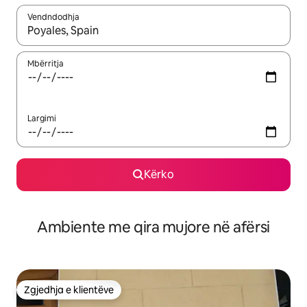
Vendndodhja
Kur rezultatet të jenë të disponueshme, lëviz me butonat e shig
Mbërritja
Largimi
Kërko
Ambiente me qira mujore në afërsi
Zgjedhja e klientëve
Zgjedhja e klientëve