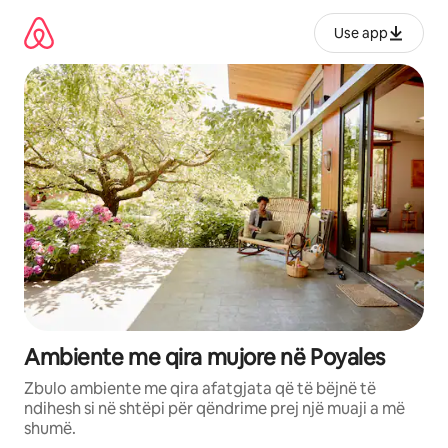
Kalo
te
Use app
përmbajtja
Ambiente me qira mujore në Poyales
Zbulo ambiente me qira afatgjata që të bëjnë të
ndihesh si në shtëpi për qëndrime prej një muaji a më
shumë.