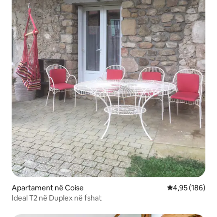
Apartament në Coise
Vlerësimi mesa
4,95 (186)
Ideal T2 në Duplex në fshat