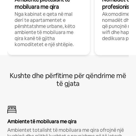
mobiluara me qira
profesionistët
Nga kabinat e qeta në mal
Akomodime të 
deri te apartamentet e
nomadët dhe pr
përshtatshme urbane, këto
që punojnë në 
ambiente të mobiluara me
wifi dhe hapësi
qira kanë të gjitha
dedikuara pune
komoditetet e një shtëpie.
Kushte dhe përfitime për qëndrime më
të gjata
Ambiente të mobiluara me qira
Ambientet totalisht të mobiluara me qira ofrojnë një