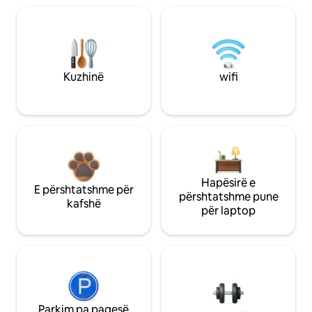
Kuzhinë
wifi
Hapësirë e
E përshtatshme për
përshtatshme pune
kafshë
për laptop
Parkim pa pagesë