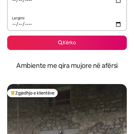
Largimi
Kërko
Ambiente me qira mujore në afërsi
Zgjedhja e klientëve
Më të mirat e zgjedhjeve të klientëve