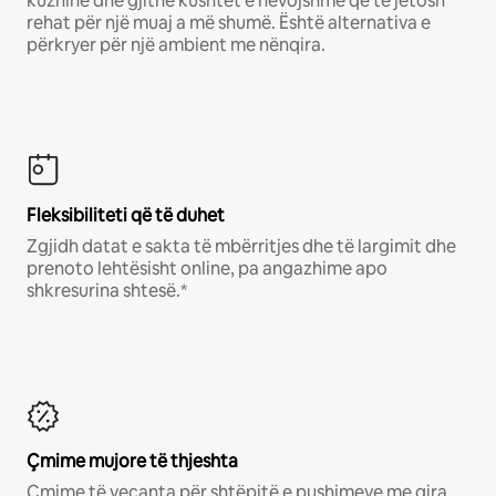
kuzhinë dhe gjithë kushtet e nevojshme që të jetosh
rehat për një muaj a më shumë. Është alternativa e
përkryer për një ambient me nënqira.
Fleksibiliteti që të duhet
Zgjidh datat e sakta të mbërritjes dhe të largimit dhe
prenoto lehtësisht online, pa angazhime apo
shkresurina shtesë.*
Çmime mujore të thjeshta
Çmime të veçanta për shtëpitë e pushimeve me qira