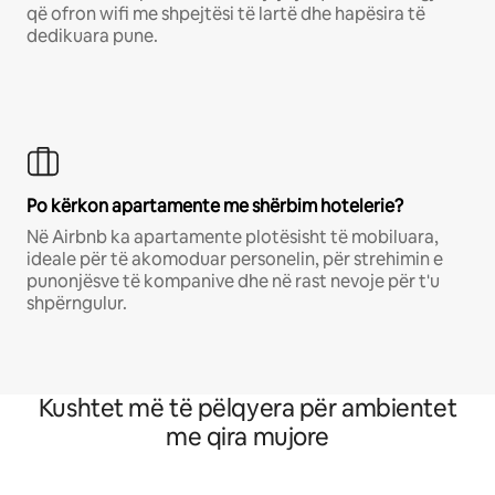
që ofron wifi me shpejtësi të lartë dhe hapësira të
dedikuara pune.
Po kërkon apartamente me shërbim hotelerie?
Në Airbnb ka apartamente plotësisht të mobiluara,
ideale për të akomoduar personelin, për strehimin e
punonjësve të kompanive dhe në rast nevoje për t'u
shpërngulur.
Kushtet më të pëlqyera për ambientet
me qira mujore