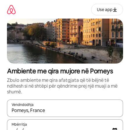
Kalo
te
Use app
përmbajtja
Ambiente me qira mujore në Pomeys
Zbulo ambiente me qira afatgjata që të bëjnë të
ndihesh si në shtëpi për qëndrime prej një muaji a më
shumë.
Vendndodhja
Kur rezultatet të jenë të disponueshme, lëviz me butonat e shig
Mbërritja