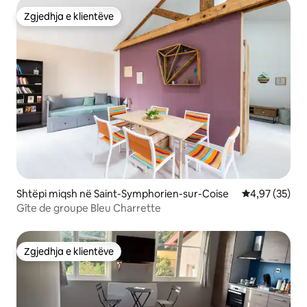
Zgjedhja e klientëve
Zgjedhja e klientëve
Shtëpi miqsh në Saint-Symphorien-sur-Coise
Vlerësimi mes
4,97 (35)
Gîte de groupe Bleu Charrette
Zgjedhja e klientëve
Zgjedhja e klientëve