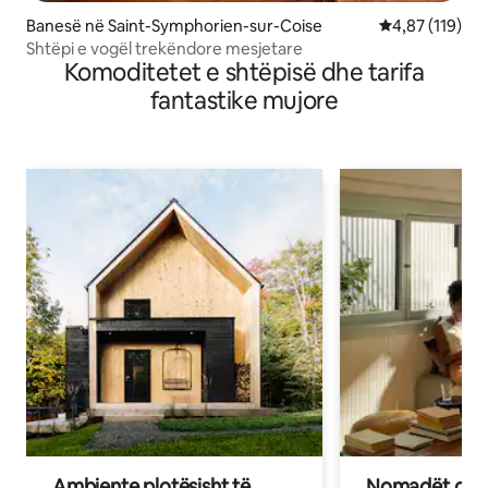
Banesë në Saint-Symphorien-sur-Coise
Vlerësimi mesa
4,87 (119)
Shtëpi e vogël trekëndore mesjetare
Komoditetet e shtëpisë dhe tarifa
fantastike mujore
Ambiente plotësisht të
Nomadët dixh