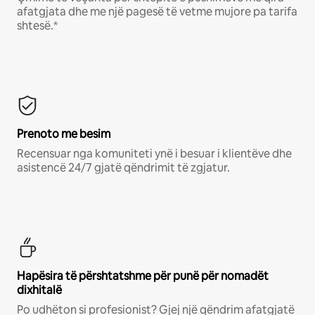
afatgjata dhe me një pagesë të vetme mujore pa tarifa
shtesë.*
Prenoto me besim
Recensuar nga komuniteti ynë i besuar i klientëve dhe
asistencë 24/7 gjatë qëndrimit të zgjatur.
Hapësira të përshtatshme për punë për nomadët
dixhitalë
Po udhëton si profesionist? Gjej një qëndrim afatgjatë