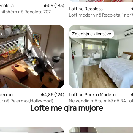
ecoleta
Vlerësimi mesatar 4,9 nga 5, 185 vlerësime
4,9 (185)
Loft në Recoleta
hnitshëm në Recoleta 707
Loft modern në Recoleta, i ndr
dhe elegant
tës
Zgjedhja e klientëve
tës
Zgjedhja e klientëve
nga 5, 218 vlerësime
alermo
Vlerësimi mesatar 4,86 nga 5, 124 vlerësime
4,86 (124)
Loft në Puerto Madero
V
kur në Palermo (Hollywood)
Në vendin më të mirë në BA, lof
Lofte me qira mujore
ndritshëm.