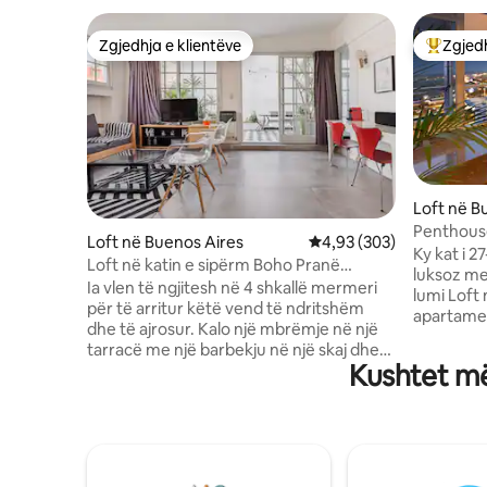
Zgjedhja e klientëve
Zgjedh
Zgjedhja e klientëve
Më të mi
Loft në B
Penthous
Loft në Buenos Aires
Vlerësimi mesatar 4,93 
4,93 (303)
dielli
Ky kat i 2
Loft në katin e sipërm Boho Pranë
luksoz me
dyqaneve në Trendy Palermo
Ia vlen të ngjitesh në 4 shkallë mermeri
lumi Loft
për të arritur këtë vend të ndritshëm
apartamen
dhe të ajrosur. Kalo një mbrëmje në një
mahnitë me sti
tarracë me një barbekju në një skaj dhe
14:00 DHE
Kushtet më
një vaskë me hidromasazh romantike në
Prenotimi
tjetrën. Zgjidh një libër për të lexuar më
lejohet t
vonë ose drejtohu për krevatin e
MËNGJESIT
rehatshëm 2x2m. 2 minuta në këmbë
dhe orës 
nga linja e metrosë që lidhet me qendrën
mundur gj
e qytetit. Recoleta dhe Palermo po ecin
nga ditët