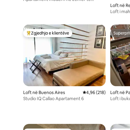
Palermo Soho
Loft në R
Loft i ma
Zgjedhja e klientëve
Superpri
Më të mirat e zgjedhjeve të klientëve
Superpri
Loft në Buenos Aires
Vlerësimi mesatar 4,96 
4,96 (218)
Loft në P
Studio IQ Callao Apartament 6
Loft i bu