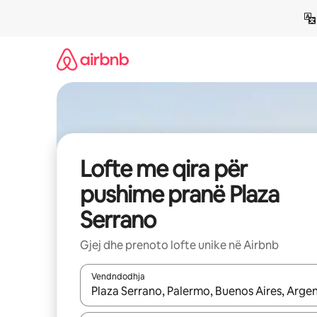
Kalo
te
përmbajtja
Lofte me qira për
pushime pranë Plaza
Serrano
Gjej dhe prenoto lofte unike në Airbnb
Vendndodhja
Kur rezultatet të jenë të disponueshme, lëviz me 