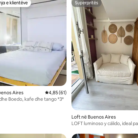
ja e klientëve
Superpritës
rat e zgjedhjeve të klientëve
Superpritës
nga 5, 101 vlerësime
uenos Aires
Vlerësimi mesatar 4,85 nga 5, 61 vlerësime
4,85 (61)
dhe Boedo, kafe dhe tango *3*
Loft në Buenos Aires
LOFT luminoso y cálido, ideal pa
estadía