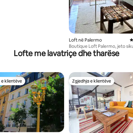
nga 5, 194 vlerësime
Loft në Palermo
V
Boutique Loft Palermo, jeto siku
Lofte me lavatriçe dhe tharëse
në një pyll
 e klientëve
Zgjedhja e klientëve
 e klientëve
Zgjedhja e klientëve
nga 5, 159 vlerësime