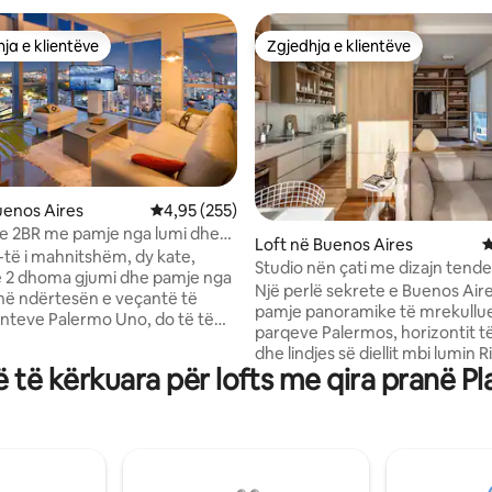
ja e klientëve
Zgjedhja e klientëve
rat e zgjedhjeve të klientëve
Zgjedhja e klientëve
uenos Aires
Vlerësimi mesatar 4,95 nga 5, 255 vlerësime
4,95 (255)
e 2BR me pamje nga lumi dhe
nga 5, 303 vlerësime
Loft në Buenos Aires
V
7-të i mahnitshëm, dy kate,
Studio nën çati me dizajn tend
 2 dhoma gjumi dhe pamje nga
tarracë me pamje nga lumi
Një perlë sekrete e Buenos Airesit. 
 në ndërtesën e veçantë të
pamje panoramike të mrekullu
teve Palermo Uno, do të të
parqeve Palermos, horizontit të
l dhe dritë. Mbërritja:
dhe lindjes së diellit mbi lumin R
 Largimi në ORËN 11:00.
 të kërkuara për lofts me qira pranë Pl
Plata. E vendosur në rrugën Lib
 i apt. nga dita e mëparshme
në një nga lagjet më të sofistiku
ë regjistrohet që në ORËN 8 TË
rrethuar me shumë kafene dhe
. Regjistrimi midis mesnatës
modës. Kjo studio apartament
8 të mëngjesit NUK është i
çati qëndron në krye të një nd
ithashtu nëse ke prenotuar
tradicionale dhe historike, duke
 e mëparshme. Çdo dyshim për