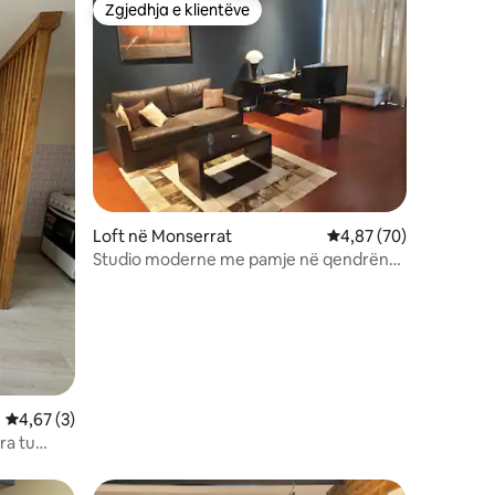
Zgjedhja e klientëve
Zgjedhja e klientëve
Loft në Monserrat
Vlerësimi mesatar 4,8
4,87 (70)
Studio moderne me pamje në qendrën
historike
Vlerësimi mesatar 4,67 nga 5, 3 vlerësime
4,67 (3)
ra tu