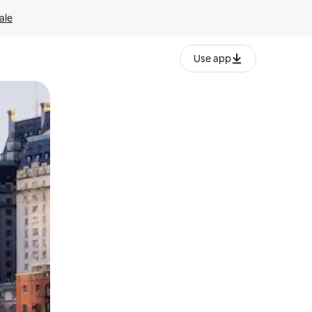
ale
Use app
ëvizur ekranin.