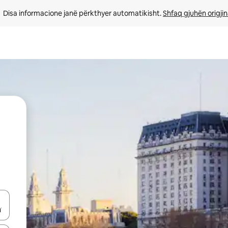
Disa informacione janë përkthyer automatikisht. 
Shfaq gjuhën origjin
butonat e shigjetave lart e poshtë ose eksploro duke prekur ose duke l