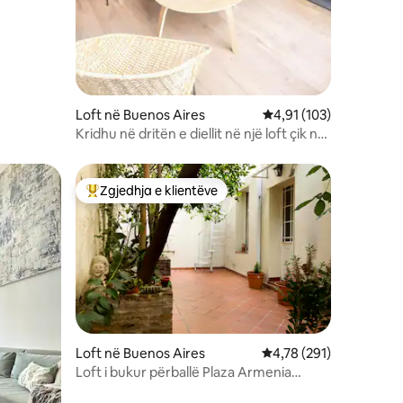
Loft në Buenos Aires
Vlerësimi mesatar 4,91
4,91 (103)
Kridhu në dritën e diellit në një loft çik në
Palermo Hollywood
Zgjedhja e klientëve
Më të mirat e zgjedhjeve të klientëve
Loft në Buenos Aires
Vlerësimi mesatar 4,78
4,78 (291)
Loft i bukur përballë Plaza Armenia
Palermo Soho