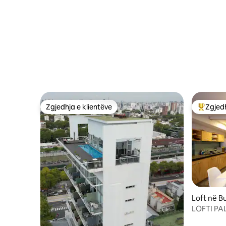
Zgjedhja e klientëve
Zgjedh
Zgjedhja e klientëve
Më të mi
Loft në B
LOFTI PA
REHATIA/