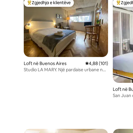
Zgjedhja e klientëve
Zgjedh
Më të mirat e zgjedhjeve të klientëve
Më të mi
Loft në Buenos Aires
Vlerësimi mesatar 4,88 
4,88 (101)
Studio LA MARY. Një pardaise urbane në
Buenos Aires.
Loft në B
San Juan 