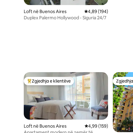
Loft në Buenos Aires
Vlerësimi mesatar 4,89 
4,89 (194)
Duplex Palermo Hollywood - Siguria 24/7
Zgjedhja e klientëve
Zgjedhja
Më të mirat e zgjedhjeve të klientëve
Zgjedhja
Loft në Buenos Aires
Vlerësimi mesatar 4,99 
4,99 (159)
Apartament modern në zemër të