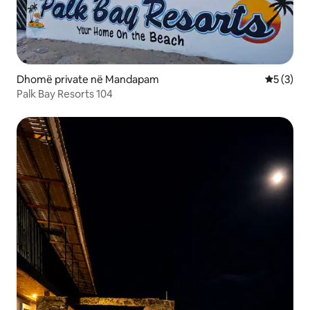
Dhomë private në Mandapam
Vlerësimi
5 (3)
Palk Bay Resorts 104