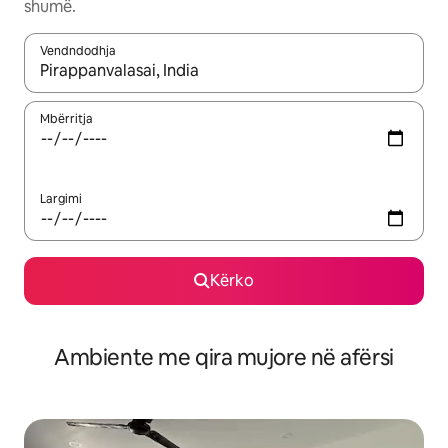
shumë.
Vendndodhja
Kur rezultatet të jenë të disponueshme, lëviz me butonat e shig
Mbërritja
Largimi
Kërko
Ambiente me qira mujore në afërsi