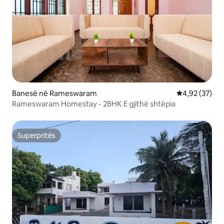
Banesë në Rameswaram
Vlerësimi mes
4,92 (37)
Rameswaram Homestay - 2BHK E gjithë shtëpia
Superpritës
Superpritës