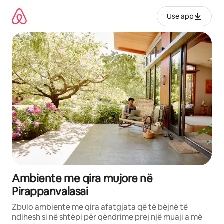
Kalo
te
Use app
përmbajtja
Ambiente me qira mujore në
Pirappanvalasai
Zbulo ambiente me qira afatgjata që të bëjnë të
ndihesh si në shtëpi për qëndrime prej një muaji a më