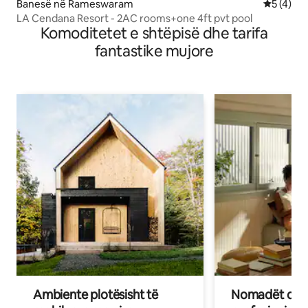
Banesë në Rameswaram
Vlerësimi
5 (4)
LA Cendana Resort - 2AC rooms+one 4ft pvt pool
Komoditetet e shtëpisë dhe tarifa
fantastike mujore
Ambiente plotësisht të
Nomadët dixh