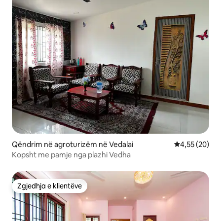
Qëndrim në agroturizëm në Vedalai
Vlerësimi mes
4,55 (20)
Kopsht me pamje nga plazhi Vedha
Zgjedhja e klientëve
Zgjedhja e klientëve