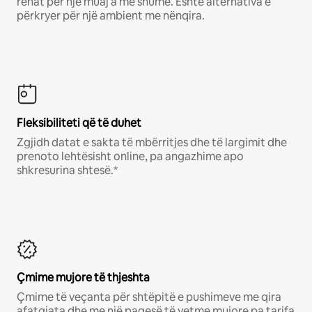
rehat për një muaj a më shumë. Është alternativa e
përkryer për një ambient me nënqira.
Fleksibiliteti që të duhet
Zgjidh datat e sakta të mbërritjes dhe të largimit dhe
prenoto lehtësisht online, pa angazhime apo
shkresurina shtesë.*
Çmime mujore të thjeshta
Çmime të veçanta për shtëpitë e pushimeve me qira
afatgjata dhe me një pagesë të vetme mujore pa tarifa