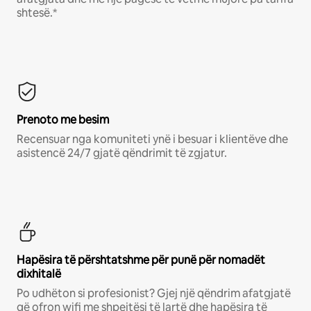
shtesë.*
Prenoto me besim
Recensuar nga komuniteti ynë i besuar i klientëve dhe
asistencë 24/7 gjatë qëndrimit të zgjatur.
Hapësira të përshtatshme për punë për nomadët
dixhitalë
Po udhëton si profesionist? Gjej një qëndrim afatgjatë
që ofron wifi me shpejtësi të lartë dhe hapësira të