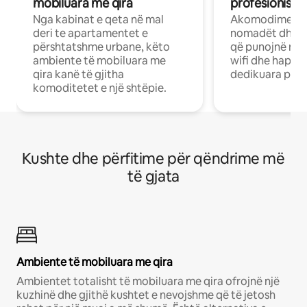
mobiluara me qira
profesionistët
Nga kabinat e qeta në mal
Akomodime të 
deri te apartamentet e
nomadët dhe pr
përshtatshme urbane, këto
që punojnë në 
ambiente të mobiluara me
wifi dhe hapësi
qira kanë të gjitha
dedikuara pune
komoditetet e një shtëpie.
Kushte dhe përfitime për qëndrime më
të gjata
Ambiente të mobiluara me qira
Ambientet totalisht të mobiluara me qira ofrojnë një
kuzhinë dhe gjithë kushtet e nevojshme që të jetosh