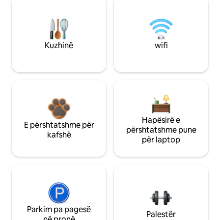
Kuzhinë
wifi
Hapësirë e
E përshtatshme për
përshtatshme pune
kafshë
për laptop
Parkim pa pagesë
Palestër
në pronë