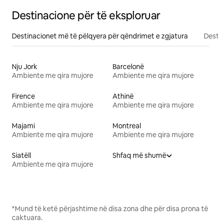
Destinacione për të eksploruar
Destinacionet më të pëlqyera për qëndrimet e zgjatura
Desti
Nju Jork
Barcelonë
Ambiente me qira mujore
Ambiente me qira mujore
Firence
Athinë
Ambiente me qira mujore
Ambiente me qira mujore
Majami
Montreal
Ambiente me qira mujore
Ambiente me qira mujore
Siatëll
Shfaq më shumë
Ambiente me qira mujore
*Mund të ketë përjashtime në disa zona dhe për disa prona të
caktuara.