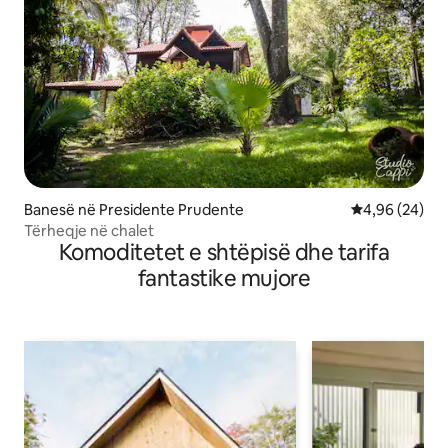
Banesë në Presidente Prudente
Vlerësimi mes
4,96 (24)
Tërheqje në chalet
Komoditetet e shtëpisë dhe tarifa
fantastike mujore