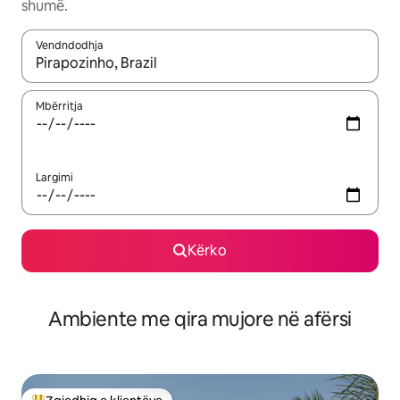
shumë.
Vendndodhja
Kur rezultatet të jenë të disponueshme, lëviz me butonat e shig
Mbërritja
Largimi
Kërko
Ambiente me qira mujore në afërsi