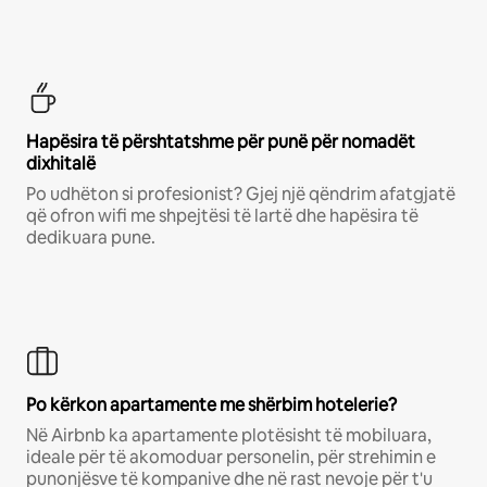
Hapësira të përshtatshme për punë për nomadët
dixhitalë
Po udhëton si profesionist? Gjej një qëndrim afatgjatë
që ofron wifi me shpejtësi të lartë dhe hapësira të
dedikuara pune.
Po kërkon apartamente me shërbim hotelerie?
Në Airbnb ka apartamente plotësisht të mobiluara,
ideale për të akomoduar personelin, për strehimin e
punonjësve të kompanive dhe në rast nevoje për t'u