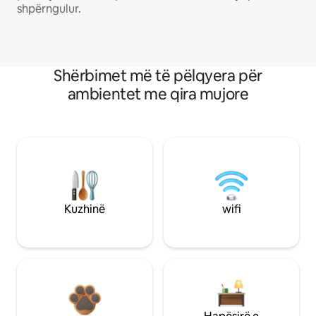
shpërngulur.
Shërbimet më të pëlqyera për
ambientet me qira mujore
Kuzhinë
wifi