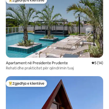
Zgjedhja e klientëve
Më të mirat e zgjedhjeve të klientëve
Apartament në Presidente Prudente
Vlerësimi 
5 (14)
Rehati dhe prakticitet për qëndrimin tuaj
Zgjedhja e klientëve
Më të mirat e zgjedhjeve të klientëve