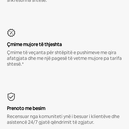
shkresurina shtesë.*
Çmime mujore të thjeshta
Çmime të veçanta për shtëpitë e pushimeve me qira
afatgjata dhe me një pagesë të vetme mujore pa tarifa
shtesë.*
Prenoto me besim
Recensuar nga komuniteti ynë i besuar i klientëve dhe
asistencë 24/7 gjatë qëndrimit të zgjatur.