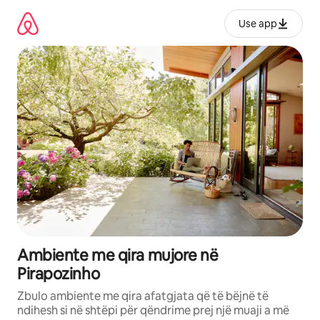
Kalo
te
Use app
përmbajtja
Ambiente me qira mujore në
Pirapozinho
Zbulo ambiente me qira afatgjata që të bëjnë të
ndihesh si në shtëpi për qëndrime prej një muaji a më