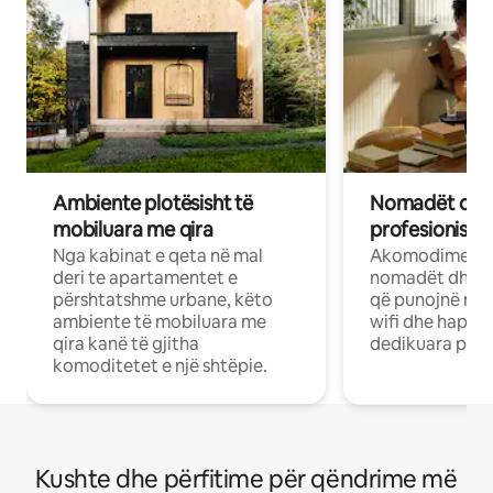
Ambiente plotësisht të
Nomadët dixh
mobiluara me qira
profesionistët
Nga kabinat e qeta në mal
Akomodime të 
deri te apartamentet e
nomadët dhe pr
përshtatshme urbane, këto
që punojnë në 
ambiente të mobiluara me
wifi dhe hapësi
qira kanë të gjitha
dedikuara pune
komoditetet e një shtëpie.
Kushte dhe përfitime për qëndrime më