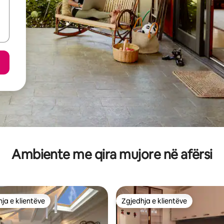
Ambiente me qira mujore në afërsi
ja e klientëve
Zgjedhja e klientëve
rat e zgjedhjeve të klientëve
Zgjedhja e klientëve