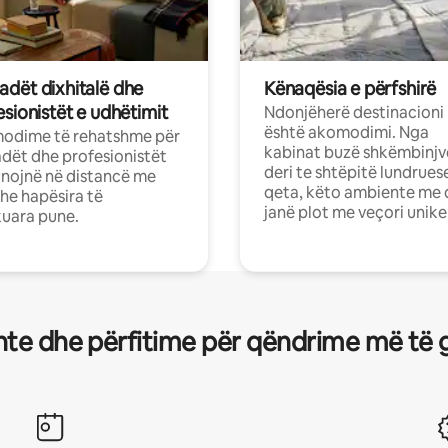
dët dixhitalë dhe
Kënaqësia e përfshirë
sionistët e udhëtimit
Ndonjëherë destinacioni
është akomodimi. Nga
odime të rehatshme për
kabinat buzë shkëmbinjv
ët dhe profesionistët
deri te shtëpitë lundrues
nojnë në distancë me
qeta, këto ambiente me 
dhe hapësira të
janë plot me veçori unike
uara pune.
te dhe përfitime për qëndrime më të 