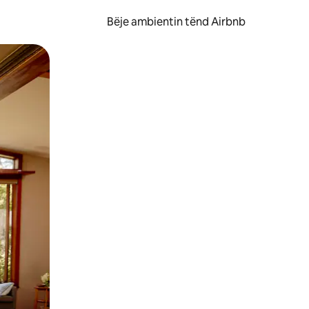
Bëje ambientin tënd Airbnb
ëvizur ekranin.