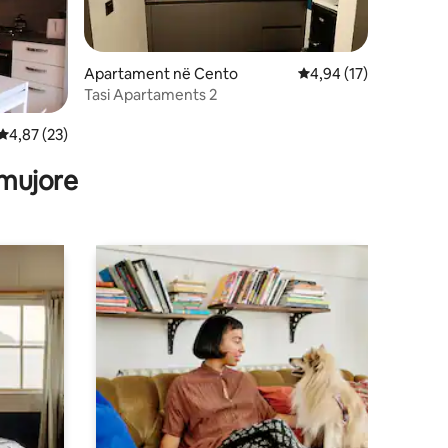
Apartament në Cento
Vlerësimi mesatar 4,9
4,94 (17)
Tasi Apartaments 2
Vlerësimi mesatar 4,87 nga 5, 23 vlerësime
4,87 (23)
 mujore