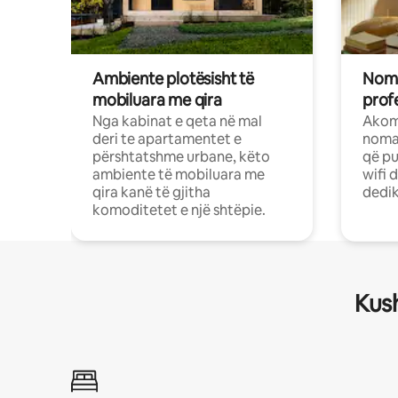
Ambiente plotësisht të
Noma
mobiluara me qira
profe
Nga kabinat e qeta në mal
Akom
deri te apartamentet e
nomad
përshtatshme urbane, këto
që pu
ambiente të mobiluara me
wifi 
qira kanë të gjitha
dedik
komoditetet e një shtëpie.
Kush