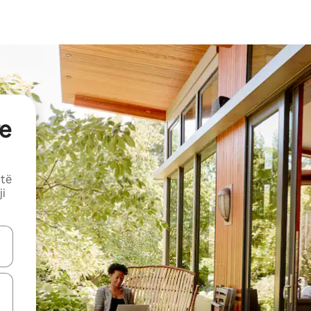
e
 të
ji
butonat e shigjetave lart e poshtë ose eksploro duke prekur ose duke l