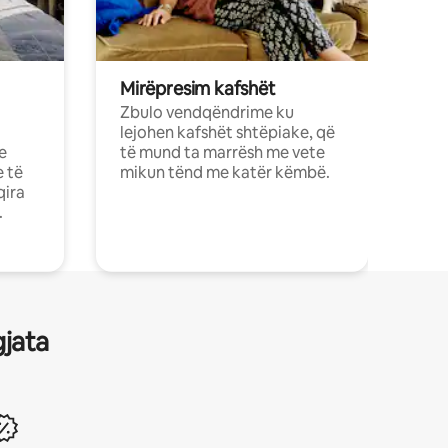
Mirëpresim kafshët
Zbulo vendqëndrime ku
lejohen kafshët shtëpiake, që
e
të mund ta marrësh me vete
e të
mikun tënd me katër këmbë.
qira
.
gjata