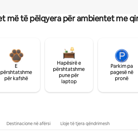
t më të pëlqyera për ambientet me qi
Hapësirë e
E
Parkim pa
përshtatshme
përshtatshme
pagesë në
pune për
për kafshë
pronë
laptop
Destinacione në afërsi
Lloje të tjera qëndrimesh