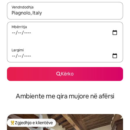
Vendndodhja
Kur rezultatet të jenë të disponueshme, lëviz me butonat e shig
Mbërritja
Largimi
Kërko
Ambiente me qira mujore në afërsi
Zgjedhja e klientëve
Më të mirat e zgjedhjeve të klientëve