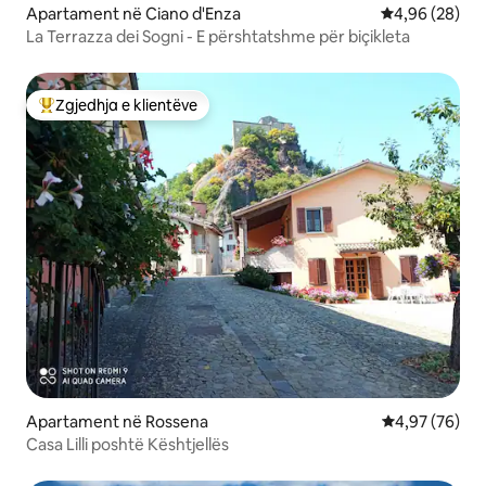
Apartament në Ciano d'Enza
Vlerësimi mes
4,96 (28)
La Terrazza dei Sogni - E përshtatshme për biçikleta
Zgjedhja e klientëve
Më të mirat e zgjedhjeve të klientëve
Apartament në Rossena
Vlerësimi mes
4,97 (76)
Casa Lilli poshtë Kështjellës