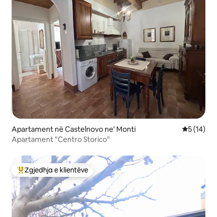
Apartament në Castelnovo ne' Monti
Vlerësimi 
5 (14)
Apartament "Centro Storico"
Zgjedhja e klientëve
Më të mirat e zgjedhjeve të klientëve