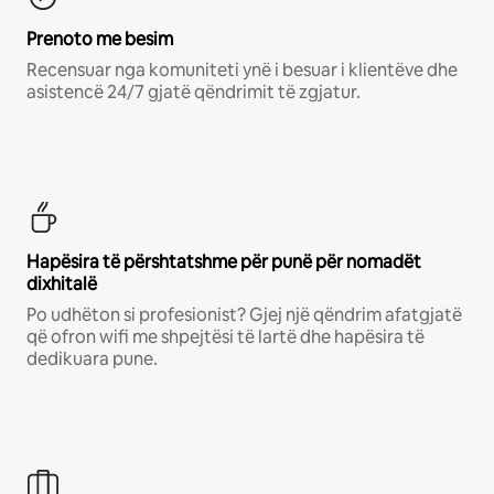
Prenoto me besim
Recensuar nga komuniteti ynë i besuar i klientëve dhe
asistencë 24/7 gjatë qëndrimit të zgjatur.
Hapësira të përshtatshme për punë për nomadët
dixhitalë
Po udhëton si profesionist? Gjej një qëndrim afatgjatë
që ofron wifi me shpejtësi të lartë dhe hapësira të
dedikuara pune.