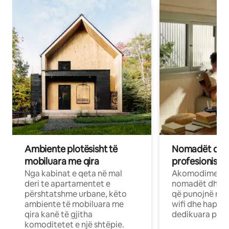
Ambiente plotësisht të
Nomadët dixh
mobiluara me qira
profesionistët
Nga kabinat e qeta në mal
Akomodime të 
deri te apartamentet e
nomadët dhe pr
përshtatshme urbane, këto
që punojnë në 
ambiente të mobiluara me
wifi dhe hapësi
qira kanë të gjitha
dedikuara pune
komoditetet e një shtëpie.