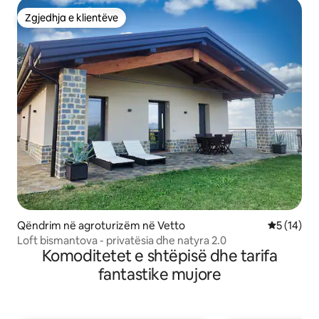
Zgjedhja e klientëve
Zgjedhja e klientëve
Qëndrim në agroturizëm në Vetto
Vlerësimi 
5 (14)
Loft bismantova - privatësia dhe natyra 2.0
Komoditetet e shtëpisë dhe tarifa
fantastike mujore