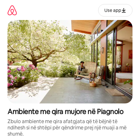
Kalo
te
Use app
përmbajtja
Ambiente me qira mujore në Piagnolo
Zbulo ambiente me qira afatgjata që të bëjnë të
ndihesh si në shtëpi për qëndrime prej një muaji a më
shumë.