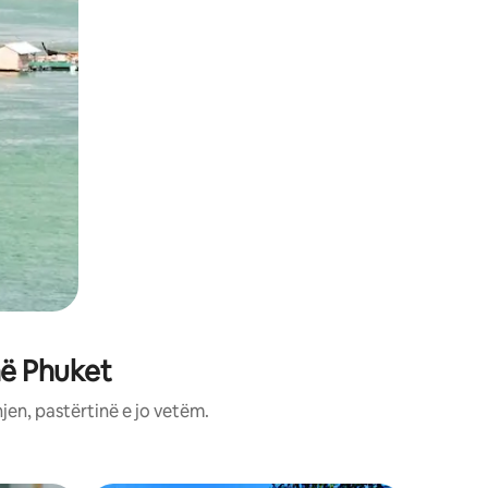
në Phuket
jen, pastërtinë e jo vetëm.