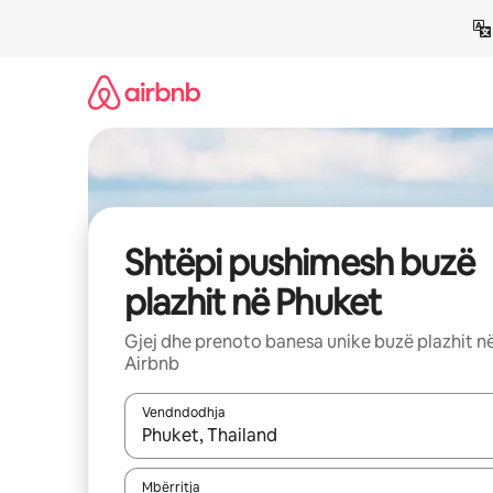
Kalo
te
përmbajtja
Shtëpi pushimesh buzë
plazhit në Phuket
Gjej dhe prenoto banesa unike buzë plazhit n
Airbnb
Vendndodhja
Kur rezultatet të jenë të disponueshme, lëviz me 
Mbërritja