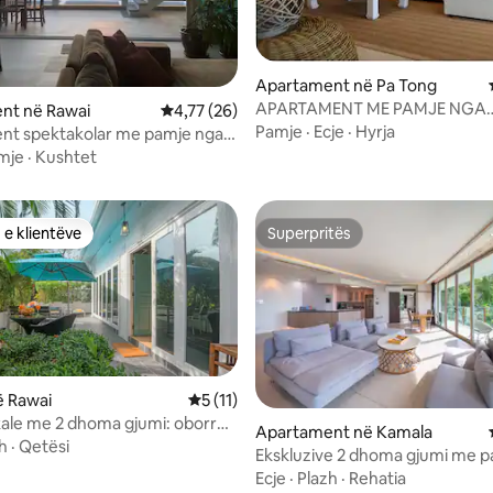
 nga 5, 33 vlerësime
Apartament në Pa Tong
APARTAMENT ME PAMJE NGA
nt në Rawai
Vlerësimi mesatar 4,77 nga 5, 26 vlerësime
4,77 (26)
PERËNDIMI I DIELLIT DIZAJN D
Pamje
·
Ecje
·
Hyrja
nt spektakolar me pamje nga
ROMANTIK
ë Phuket
mje
·
Kushtet
 e klientëve
Superpritës
 e klientëve
Superpritës
ë Rawai
Vlerësimi mesatar 5 nga 5, 11 vlerësime
5 (11)
ikale me 2 dhoma gjumi: oborr
nga 5, 133 vlerësime
Apartament në Kamala
ë dhe shëtitje në det
h
·
Qetësi
Ekskluzive 2 dhoma gjumi me 
deti/3 minuta më këmbë deri n
Ecje
·
Plazh
·
Rehatia