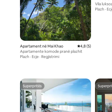
Vila luks
Plazh
·
Ecj
Apartament në Mai Khao
Vlerësimi mesatar 4,
4,8 (5)
Apartamente komode pranë plazhit
Plazh
·
Ecje
·
Regjistrimi
Superpritës
Superpri
Superpritës
Superpri