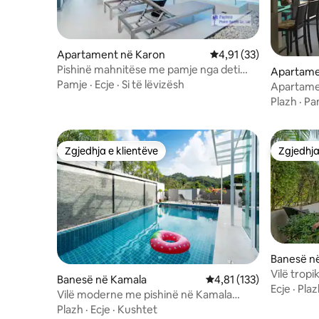
Apartament në Karon
Vlerësimi mesatar 4,91
4,91 (33)
Pishinë mahnitëse me pamje nga deti
Apartame
Jacuzi private me 3 dhoma gjumi
Pamje
·
Ecje
·
Si të lëvizësh
Apartame
oqeani n
Plazh
·
Pa
Zgjedhja e klientëve
Zgjedhja
Zgjedhja e klientëve
Zgjedhja
Banesë n
Vilë trop
Banesë në Kamala
Vlerësimi mesatar 4,81 
4,81 (133)
me pishin
Ecje
·
Plaz
Vilë moderne me pishinë në Kamala
Beach
Plazh
·
Ecje
·
Kushtet