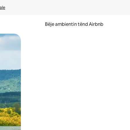
ale
Bëje ambientin tënd Airbnb
ëvizur ekranin.