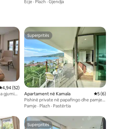
detit
te të
Ecje
·
Plazh
·
Gjendja
ë
Superpritës
Superpritës
Vlerësimi mesatar 4,94 nga 5, 52 vlerësime
4,94 (52)
a gjumi
Apartament në Kamala
Vlerësimi mesatar
5 (6)
ë këmbë
Pishinë private në papafingo dhe pamje
nga deti · Hapa për në plazh
Pamje
·
Plazh
·
Pastërtia
Superpritës
Superpritës