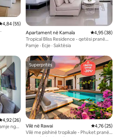
Vlerësimi mesatar 4,84 nga 5, 55 vlerësime
4,84 (55)
Apartament në Kamala
Vlerësimi mesatar 4,9
4,95 (38)
HE
Tropical Bliss Residence - qetësi pranë
oqeanit.
Pamje
·
Ecje
·
Saktësia
Superpritës
Superpritës
Vlerësimi mesatar 4,92 nga 5, 26 vlerësime
4,92 (26)
Vilë në Rawai
Vlerësimi mesatar 4,7
4,76 (25)
pamje nga
Vilë me pishinë tropikale - Phuket pranë
ë