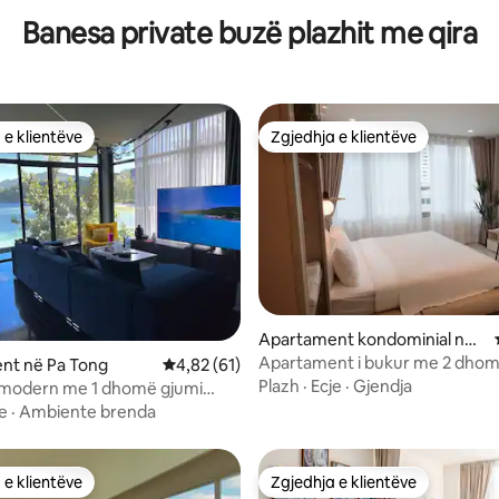
plazh/treg nate në supermarke
Banesa private buzë plazhit me qira
shumëfishta/me hapësirë/banj
 e klientëve
Zgjedhja e klientëve
 e klientëve
Zgjedhja e klientëve
Apartament kondominial në
Pa Tong
Apartament i bukur me 2 dhom
 nga 5, 30 vlerësime
nt në Pa Tong
Vlerësimi mesatar 4,82 nga 5, 61 vlerësime
4,82 (61)
në plazhin Patong 1 minutë m
Plazh
·
Ecje
·
Gjendja
modern me 1 dhomë gjumi
it - Disa hapa larg plazhit
e
·
Ambiente brenda
 e klientëve
Zgjedhja e klientëve
 e klientëve
Zgjedhja e klientëve