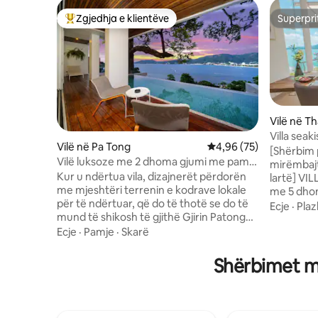
Zgjedhja e klientëve
Superpri
Më të mirat e zgjedhjeve të klientëve
Superpri
Vilë në T
Villa seak
Vilë në Pa Tong
Vlerësimi mesatar 4,96
4,96 (75)
mrekullu
[Shërbim 
Vilë luksoze me 2 dhoma gjumi me pamje
me mëngj
mirëmbajtj
mahnitëse nga deti në Patong
Kur u ndërtua vila, dizajnerët përdorën
lartë] VIL
me mjeshtëri terrenin e kodrave lokale
me 5 dho
për të ndërtuar, që do të thotë se do të
ndodhet 
Ecje
·
Plaz
mund të shikosh të gjithë Gjirin Patong
më presti
në dhomën e ndenjjes, pishinë,
Deti i qe
Ecje
·
Pamje
·
Skarë
dhomë.Shtrihu pranë pishinës me të
mbyllur m
dashurin tënd, duke dëgjuar këngë
një sipër
Shërbimet më
romantike, duke shijuar verë të kuqe dhe
pishinë 17
duke shijuar perëndimin e diellit mbi gji
mëdha, 4 
dhe pamjen e natës së gjirit.Ose hidh një
dopio, e 
sy të qetë në një libër dhe shijo kafenë
tek.Vila p