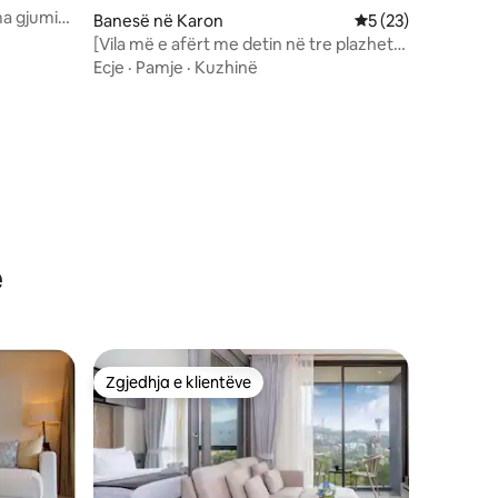
a gjumi
Banesë në Karon
Vlerësimi mesatar 
5 (23)
[Vila më e afërt me detin në tre plazhet
kryesore të Kataka Patong] [Vila e vetme
Ecje
·
Pamje
·
Kuzhinë
në plazhin Katanoi] [Më e mira për vlerën
e parave] [Zgjedhja e parë për pushime
familjare]
ë
Zgjedhja e klientëve
Zgjedhja e klientëve