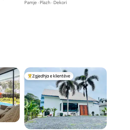
Layan Beachfront
Pamje
·
Plazh
·
Dekori
Zgjedhja e klientëve
Më të mirat e zgjedhjeve të klientëve