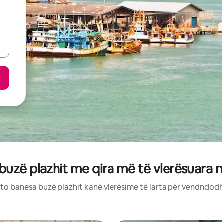
buzë plazhit me qira më të vlerësuara 
to banesa buzë plazhit kanë vlerësime të larta për vendndodh