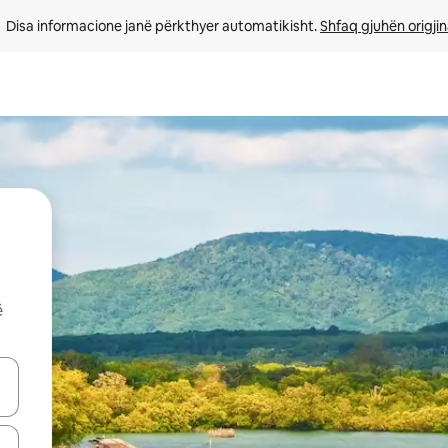
Disa informacione janë përkthyer automatikisht. 
Shfaq gjuhën origjin
ë
butonat e shigjetave lart e poshtë ose eksploro duke prekur ose duke l