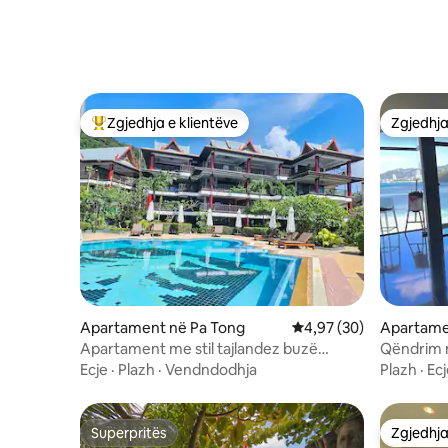
Zgjedhja e klientëve
Zgjedhja
Më të mirat e zgjedhjeve të klientëve
Zgjedhja
Apartament në Pa Tong
Vlerësimi mesatar 4,97
4,97 (30)
Apartame
Apartament me stil tajlandez buzë
Qëndrim 
plazhit 112 metra katrorë.
buzë plazh
Ecje
·
Plazh
·
Vendndodhja
Plazh
·
Ecj
Superpritës
Zgjedhja
Superpritës
Zgjedhja