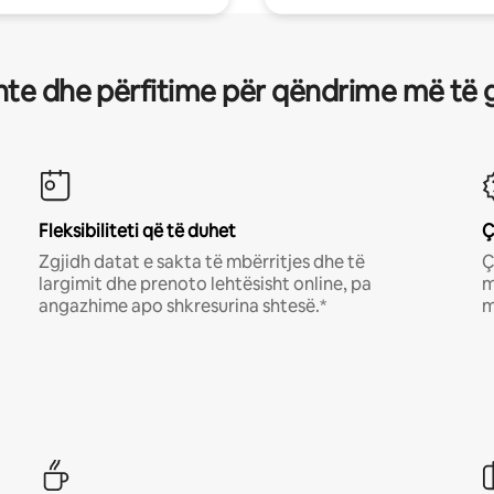
te dhe përfitime për qëndrime më të 
Fleksibiliteti që të duhet
Ç
Zgjidh datat e sakta të mbërritjes dhe të
Ç
largimit dhe prenoto lehtësisht online, pa
m
angazhime apo shkresurina shtesë.*
m