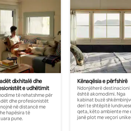
dët dixhitalë dhe
Kënaqësia e përfshirë
sionistët e udhëtimit
Ndonjëherë destinacioni
është akomodimi. Nga
odime të rehatshme për
kabinat buzë shkëmbinjv
ët dhe profesionistët
deri te shtëpitë lundrues
nojnë në distancë me
qeta, këto ambiente me 
dhe hapësira të
janë plot me veçori unike
uara pune.