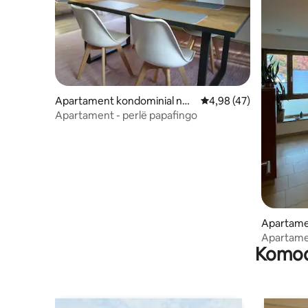
Apartament kondominial në
Vlerësimi mesatar 4,98
4,98 (47)
Wolnzach
Apartament - perlë papafingo
Apartame
der Ilm
Apartam
Komodi