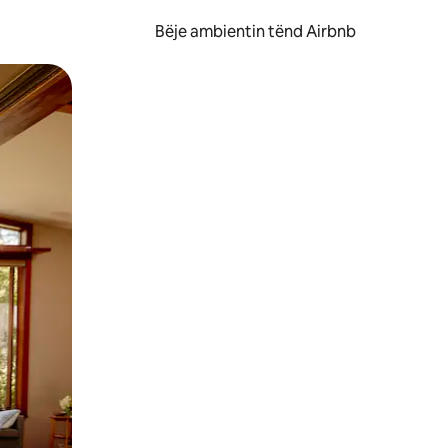
Bëje ambientin tënd Airbnb
ëvizur ekranin.