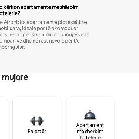
o kërkon apartamente me shërbim
otelerie?
ë Airbnb ka apartamente plotësisht të
obiluara, ideale për të akomoduar
ersonelin, për strehimin e punonjësve të
ompanive dhe në rast nevoje për t'u
hpërngulur.
a mujore
Apartament
Palestër
me shërbim
hotelerie