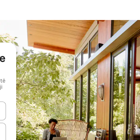
e
 të
ji
butonat e shigjetave lart e poshtë ose eksploro duke prekur ose duke l