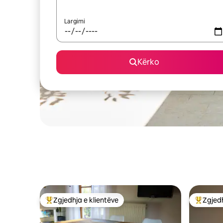
Largimi
Kërko
Zgjedhja e klientëve
Zgjedh
Më të mirat e zgjedhjeve të klientëve
Më të mi