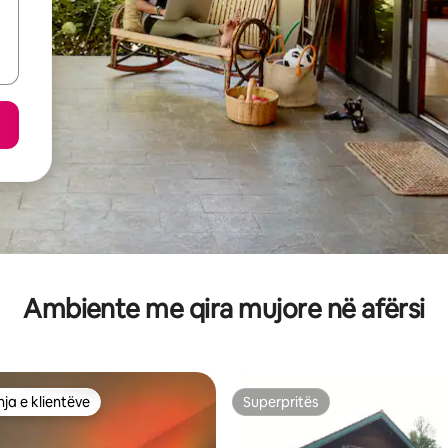
Ambiente me qira mujore në afërsi
ja e klientëve
Superpritës
rat e zgjedhjeve të klientëve
Superpritës