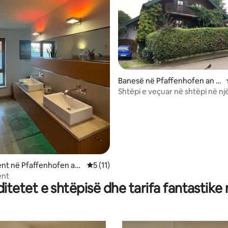
 nga 5, 47 vlerësime
Banesë në Pfaffenhofen an d
er Ilm
Shtëpi e veçuar në shtëpi në n
romantike
nt në Pfaffenhofen an
Vlerësimi mesatar 5 nga 5, 11 vlerësime
5 (11)
ent
tetet e shtëpisë dhe tarifa fantastike