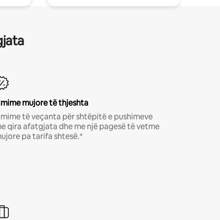
gjata
mime mujore të thjeshta
mime të veçanta për shtëpitë e pushimeve
e qira afatgjata dhe me një pagesë të vetme
ujore pa tarifa shtesë.*