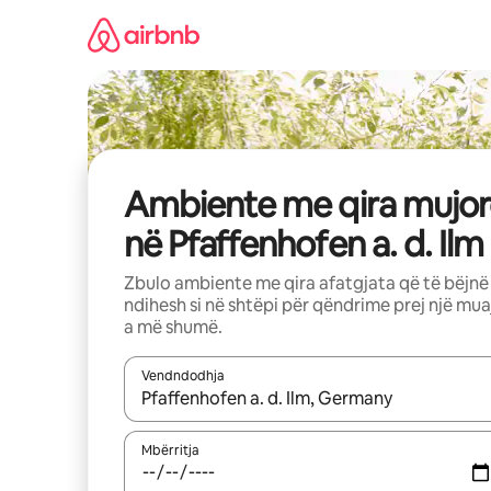
Kalo
te
përmbajtja
Ambiente me qira mujor
në Pfaffenhofen a. d. Ilm
Zbulo ambiente me qira afatgjata që të bëjnë
ndihesh si në shtëpi për qëndrime prej një mua
a më shumë.
Vendndodhja
Kur rezultatet të jenë të disponueshme, lëviz me 
Mbërritja