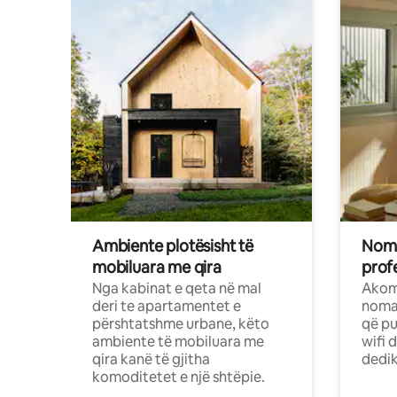
Ambiente plotësisht të
Noma
mobiluara me qira
profe
Nga kabinat e qeta në mal
Akom
deri te apartamentet e
nomad
përshtatshme urbane, këto
që pu
ambiente të mobiluara me
wifi 
qira kanë të gjitha
dedik
komoditetet e një shtëpie.