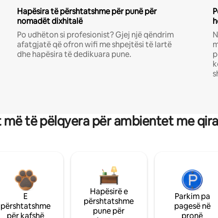
Hapësira të përshtatshme për punë për
P
nomadët dixhitalë
h
Po udhëton si profesionist? Gjej një qëndrim
N
afatgjatë që ofron wifi me shpejtësi të lartë
m
dhe hapësira të dedikuara pune.
p
k
s
 më të pëlqyera për ambientet me qir
Hapësirë e
E
Parkim pa
përshtatshme
përshtatshme
pagesë në
pune për
për kafshë
pronë