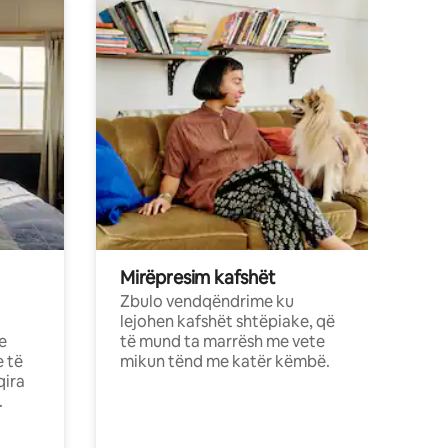
Mirëpresim kafshët
Zbulo vendqëndrime ku
lejohen kafshët shtëpiake, që
e
të mund ta marrësh me vete
e të
mikun tënd me katër këmbë.
qira
.