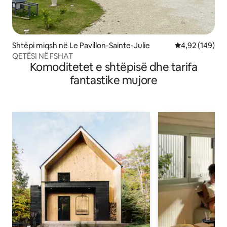
Shtëpi miqsh në Le Pavillon-Sainte-Julie
Vlerësimi mesa
4,92 (149)
QETËSI NË FSHAT
Komoditetet e shtëpisë dhe tarifa
fantastike mujore