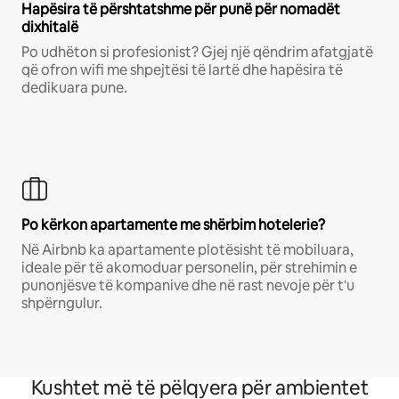
Hapësira të përshtatshme për punë për nomadët
dixhitalë
Po udhëton si profesionist? Gjej një qëndrim afatgjatë
që ofron wifi me shpejtësi të lartë dhe hapësira të
dedikuara pune.
Po kërkon apartamente me shërbim hotelerie?
Në Airbnb ka apartamente plotësisht të mobiluara,
ideale për të akomoduar personelin, për strehimin e
punonjësve të kompanive dhe në rast nevoje për t'u
shpërngulur.
Kushtet më të pëlqyera për ambientet