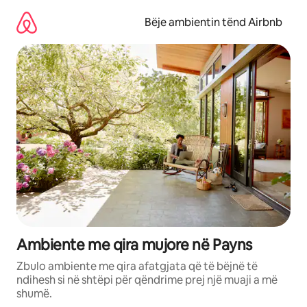
Kalo
te
Bëje ambientin tënd Airbnb
përmbajtja
Ambiente me qira mujore në Payns
Zbulo ambiente me qira afatgjata që të bëjnë të
ndihesh si në shtëpi për qëndrime prej një muaji a më
shumë.