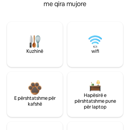
me qira mujore
Kuzhinë
wifi
Hapësirë e
E përshtatshme për
përshtatshme pune
kafshë
për laptop