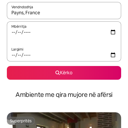
Vendndodhja
Kur rezultatet të jenë të disponueshme, lëviz me butonat e shig
Mbërritja
Largimi
Kërko
Ambiente me qira mujore në afërsi
Superpritës
Superpritës