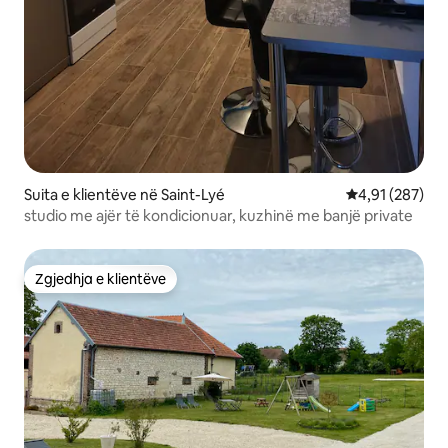
Suita e klientëve në Saint-Lyé
Vlerësimi mesa
4,91 (287)
studio me ajër të kondicionuar, kuzhinë me banjë private
Zgjedhja e klientëve
Zgjedhja e klientëve