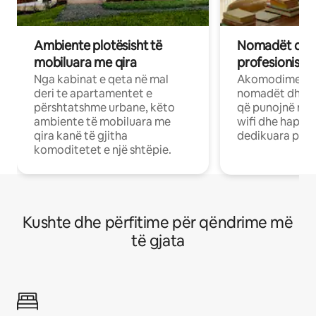
Ambiente plotësisht të
Nomadët dixh
mobiluara me qira
profesionistët
Nga kabinat e qeta në mal
Akomodime të 
deri te apartamentet e
nomadët dhe pr
përshtatshme urbane, këto
që punojnë në 
ambiente të mobiluara me
wifi dhe hapësi
qira kanë të gjitha
dedikuara pune
komoditetet e një shtëpie.
Kushte dhe përfitime për qëndrime më
të gjata