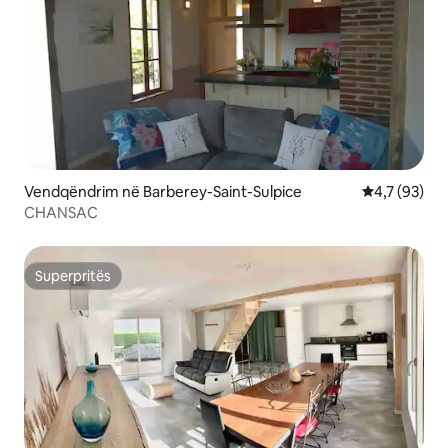
Vendqëndrim në Barberey-Saint-Sulpice
Vlerësimi me
4,7 (93)
CHANSAC
Superpritës
Superpritës