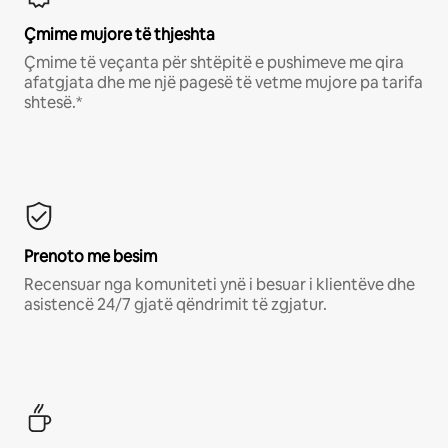
Çmime mujore të thjeshta
Çmime të veçanta për shtëpitë e pushimeve me qira
afatgjata dhe me një pagesë të vetme mujore pa tarifa
shtesë.*
Prenoto me besim
Recensuar nga komuniteti ynë i besuar i klientëve dhe
asistencë 24/7 gjatë qëndrimit të zgjatur.