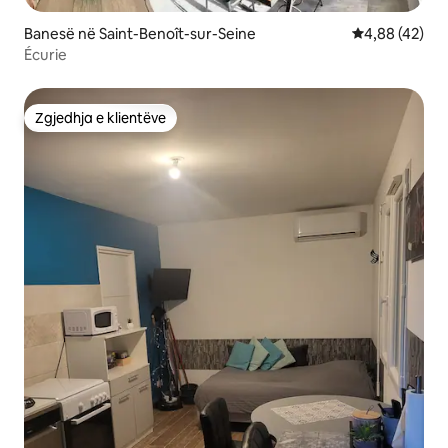
Banesë në Saint-Benoît-sur-Seine
Vlerësimi mes
4,88 (42)
Écurie
Zgjedhja e klientëve
Zgjedhja e klientëve