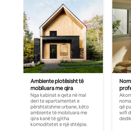
Ambiente plotësisht të
Noma
mobiluara me qira
profe
Nga kabinat e qeta në mal
Akom
deri te apartamentet e
nomad
përshtatshme urbane, këto
që pu
ambiente të mobiluara me
wifi 
qira kanë të gjitha
dedik
komoditetet e një shtëpie.