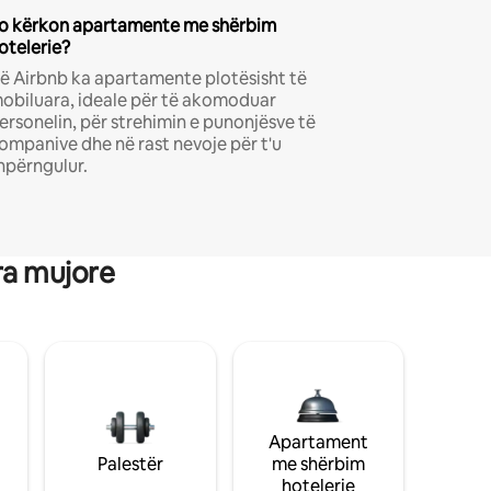
o kërkon apartamente me shërbim
otelerie?
ë Airbnb ka apartamente plotësisht të
obiluara, ideale për të akomoduar
ersonelin, për strehimin e punonjësve të
ompanive dhe në rast nevoje për t'u
hpërngulur.
ra mujore
Apartament
Palestër
me shërbim
hotelerie