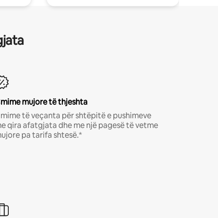
gjata
mime mujore të thjeshta
mime të veçanta për shtëpitë e pushimeve
e qira afatgjata dhe me një pagesë të vetme
ujore pa tarifa shtesë.*