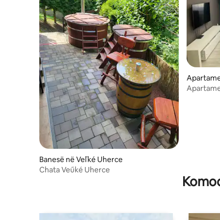
Apartame
Apartame
Banesë në Veľké Uherce
Chata Veűké Uherce
Komodi