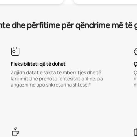
te dhe përfitime për qëndrime më të 
Fleksibiliteti që të duhet
Ç
Zgjidh datat e sakta të mbërritjes dhe të
Ç
largimit dhe prenoto lehtësisht online, pa
m
angazhime apo shkresurina shtesë.*
m