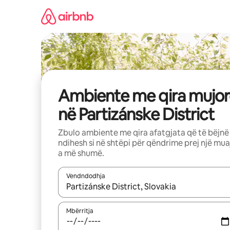
Kalo
te
përmbajtja
Ambiente me qira mujor
në Partizánske District
Zbulo ambiente me qira afatgjata që të bëjnë
ndihesh si në shtëpi për qëndrime prej një mua
a më shumë.
Vendndodhja
Kur rezultatet të jenë të disponueshme, lëviz me 
Mbërritja