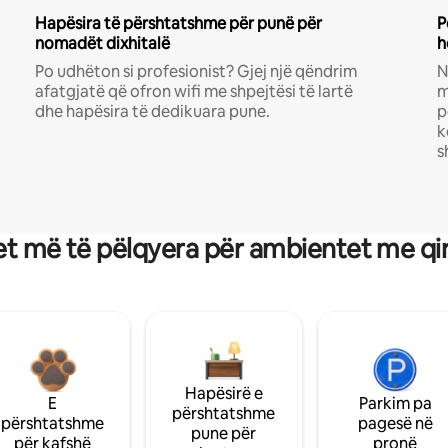
Hapësira të përshtatshme për punë për
P
nomadët dixhitalë
h
Po udhëton si profesionist? Gjej një qëndrim
N
afatgjatë që ofron wifi me shpejtësi të lartë
m
dhe hapësira të dedikuara pune.
p
k
s
t më të pëlqyera për ambientet me qi
Hapësirë e
E
Parkim pa
përshtatshme
përshtatshme
pagesë në
pune për
për kafshë
pronë