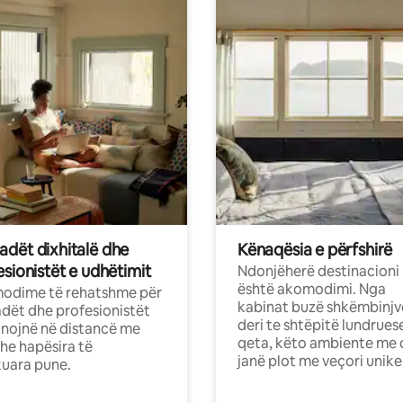
dët dixhitalë dhe
Kënaqësia e përfshirë
sionistët e udhëtimit
Ndonjëherë destinacioni
është akomodimi. Nga
odime të rehatshme për
kabinat buzë shkëmbinjv
ët dhe profesionistët
deri te shtëpitë lundrues
nojnë në distancë me
qeta, këto ambiente me 
dhe hapësira të
janë plot me veçori unike
uara pune.