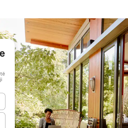
e
 të
ji
butonat e shigjetave lart e poshtë ose eksploro duke prekur ose duke l