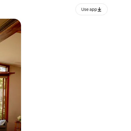
Use app
ëvizur ekranin.