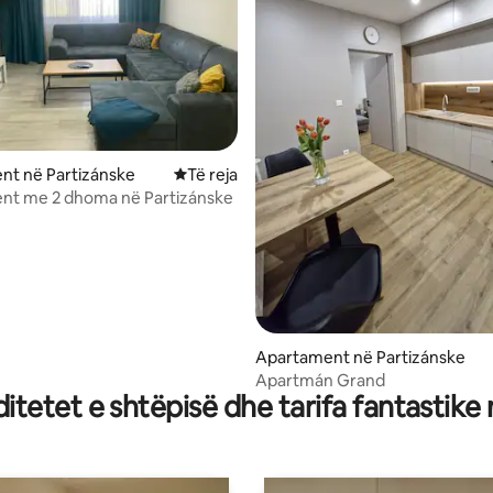
nt në Partizánske
Vendqëndrim i ri
Të reja
nt me 2 dhoma në Partizánske
Apartament në Partizánske
Apartmán Grand
tetet e shtëpisë dhe tarifa fantastike