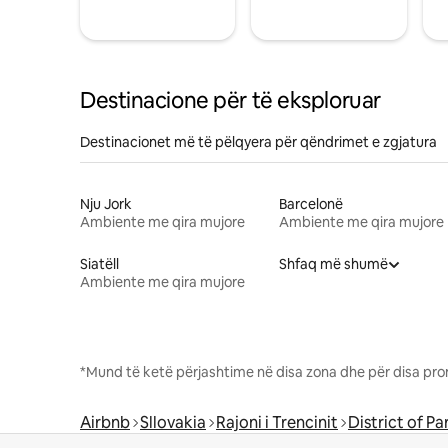
Destinacione për të eksploruar
Destinacionet më të pëlqyera për qëndrimet e zgjatura
Nju Jork
Barcelonë
Ambiente me qira mujore
Ambiente me qira mujore
Siatëll
Shfaq më shumë
Ambiente me qira mujore
*Mund të ketë përjashtime në disa zona dhe për disa pro
Airbnb
Sllovakia
Rajoni i Trencinit
District of Pa