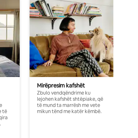
Mirëpresim kafshët
Zbulo vendqëndrime ku
lejohen kafshët shtëpiake, që
e
të mund ta marrësh me vete
e të
mikun tënd me katër këmbë.
qira
.