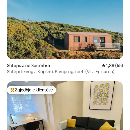
Shtëpiza në Sesimbra
Vlerësimi mes
4,88 (65)
Shtëpi të vogla Kopshti. Pamje nga deti (Villa Epicurea)
Zgjedhja e klientëve
Më të mirat e zgjedhjeve të klientëve