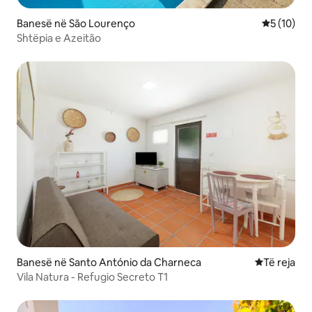
Banesë në São Lourenço
Vlerësimi 
5 (10)
Shtëpia e Azeitão
Banesë në Santo António da Charneca
Vendqëndrim
Të reja
Vila Natura - Refugio Secreto T1