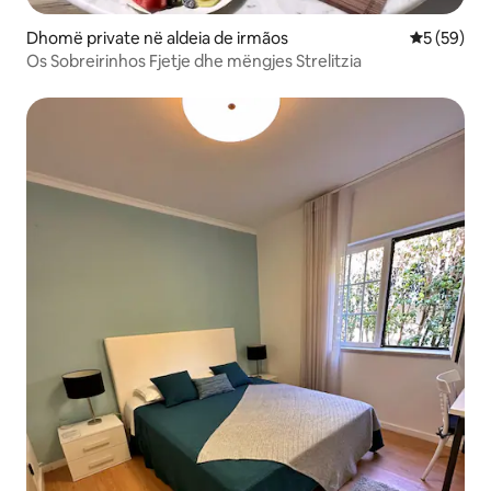
Dhomë private në aldeia de irmãos
Vlerësimi 
5 (59)
Os Sobreirinhos Fjetje dhe mëngjes Strelitzia