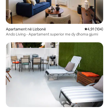
Apartament në Lizbonë
Vlerësimi mesa
4,91 (104)
Ando Living - Apartament superior me dy dhoma gjumi