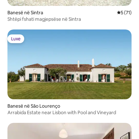
Banesë në Sintra
Vlerësimi 
5 (71)
Shtëpi fshati magjepsëse në Sintra
Luxe
Luxe
Banesë në São Lourenço
Arrabida Estate near Lisbon with Pool and Vineyard