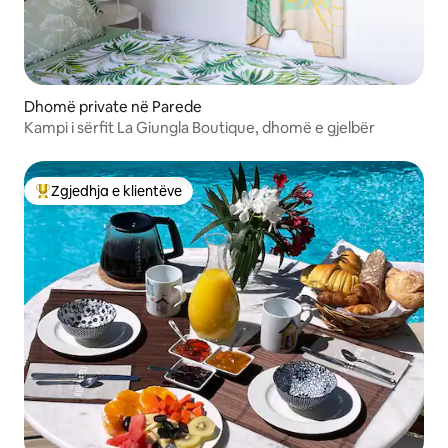
Dhomë private në Parede
Kampi i sërfit La Giungla Boutique, dhomë e gjelbër
Zgjedhja e klientëve
Më të mirat e zgjedhjeve të klientëve