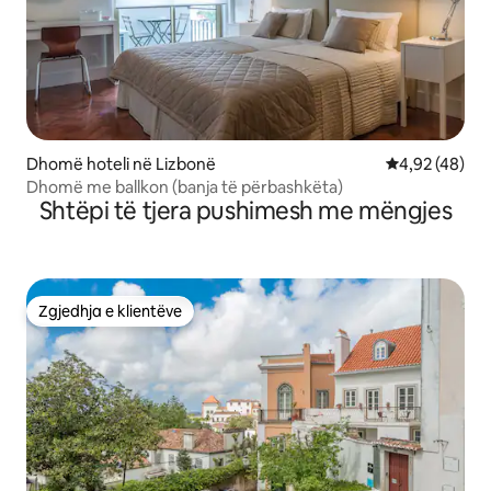
Dhomë hoteli në Lizbonë
Vlerësimi mes
4,92 (48)
Dhomë me ballkon (banja të përbashkëta)
Shtëpi të tjera pushimesh me mëngjes
Zgjedhja e klientëve
Zgjedhja e klientëve