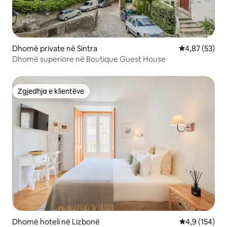
Dhomë private në Sintra
Vlerësimi mes
4,87 (53)
Dhomë superiore në Boutique Guest House
Zgjedhja e klientëve
Zgjedhja e klientëve
Dhomë hoteli në Lizbonë
Vlerësimi mes
4,9 (154)