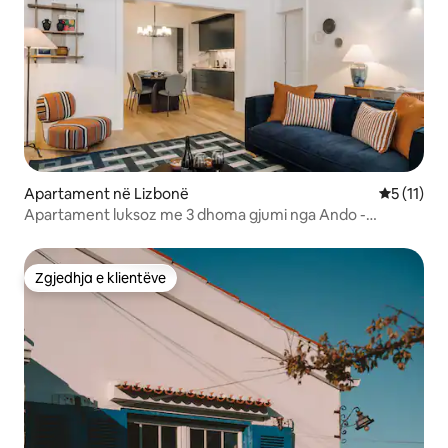
Apartament në Lizbonë
Vlerësimi 
5 (11)
Apartament luksoz me 3 dhoma gjumi nga Ando -
Vendndodhje premium
Zgjedhja e klientëve
Zgjedhja e klientëve