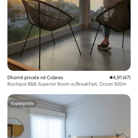
Dhomë private në Colares
Vlerësimi mes
4,91 (47)
Boutique B&B-Superior Room w/Breakfast, Ocean 500m
Superpritës
Superpritës