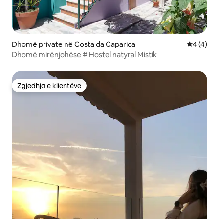
Dhomë private në Costa da Caparica
Vlerësimi
4 (4)
Dhomë mirënjohëse # Hostel natyral Mistik
Zgjedhja e klientëve
Zgjedhja e klientëve