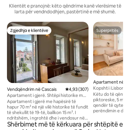
Klientët e pranojnë: këto qëndrime kanë vlerësime të
larta për vendndodhjen, pastërtinë e më shumë.
Zgjedhja e klientëve
Superpritës
Zgjedhja e klientëve
Superpritës
Apartament në Li
Kopshti i Lisbonës
Vendqëndrim në Cascais
Vlerësimi mesatar 4,93 nga 5, 3
4,93 (307)
N/D.Town-Baixa
Këtu do të qëndr
Apartament i gjerë. Shtëpi historike me
piktoreske, 5 minu
ballkon në Cascais
Apartament i gjerë me hapësirë të
qendër të qytetit) 
hapur 70 m² në një vilë historike të fundit
perëndimin e diell
të shekullit të 19-të, ballkon 15 m². I
funikulare në Gra
ndritshëm, i ngrohtë dhe i vendosur në
pamje të bukur të Lisbonës dhe lumit
Shërbimet më të kërkuara për shtëpitë e
një vend të qetë në një lagje fisnike të
Tejo, ose merr tram
Cascais. Apartamenti ka dysheme druri,