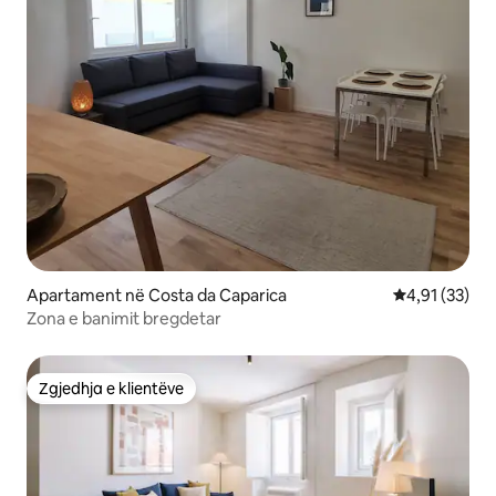
Apartament në Costa da Caparica
Vlerësimi mes
4,91 (33)
Zona e banimit bregdetar
Zgjedhja e klientëve
Zgjedhja e klientëve