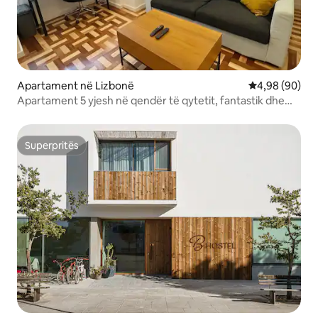
Apartament në Lizbonë
Vlerësimi mes
4,98 (90)
Apartament 5 yjesh në qendër të qytetit, fantastik dhe
komod — Ushqim dhe pije
Superpritës
Superpritës