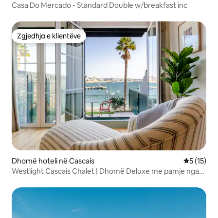
Casa Do Mercado - Standard Double w/breakfast inc
Zgjedhja e klientëve
Zgjedhja e klientëve
Dhomë hoteli në Cascais
Vlerësimi 
5 (15)
Westlight Cascais Chalet | Dhomë Deluxe me pamje nga
deti