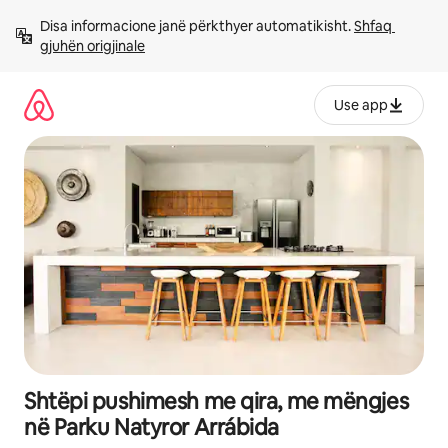
Kalo
Disa informacione janë përkthyer automatikisht. 
Shfaq 
te
gjuhën origjinale
përmbajtja
Use app
Shtëpi pushimesh me qira, me mëngjes
në Parku Natyror Arrábida