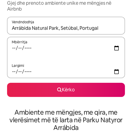
Gjej dhe prenoto ambiente unike me mëngjes në
Airbnb
Vendndodhja
Kur rezultatet të jenë të disponueshme, lëviz me butonat e shig
Mbërritja
Largimi
Kërko
Ambiente me mëngjes, me qira, me
vlerësimet më të larta në Parku Natyror
Arrábida