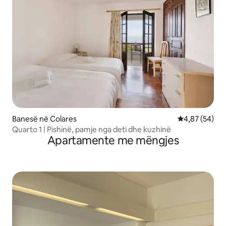
Banesë në Colares
Vlerësimi mes
4,87 (54)
Quarto 1 | Pishinë, pamje nga deti dhe kuzhinë
Apartamente me mëngjes