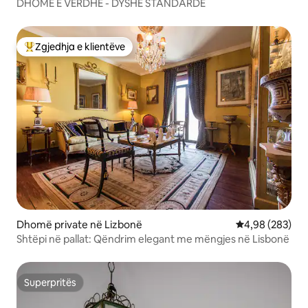
DHOMË E VERDHË - DYSHE STANDARDE
Zgjedhja e klientëve
Më të mirat e zgjedhjeve të klientëve
Dhomë private në Lizbonë
Vlerësimi mesa
4,98 (283)
Shtëpi në pallat: Qëndrim elegant me mëngjes në Lisbonë
Superpritës
Superpritës