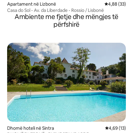
Apartament në Lizbonë
Vlerësimi mes
4,88 (33)
Casa do Sol - Av. da Liberdade - Rossio / Lisbonë
Ambiente me fjetje dhe mëngjes të
përfshirë
Dhomë hoteli në Sintra
Vlerësimi mes
4,69 (13)