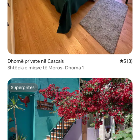
Dhomë private në Cascais
Vlerësimi
5 (3)
Shtëpia e miqve të Moros- Dhoma 1
Superpritës
Superpritës