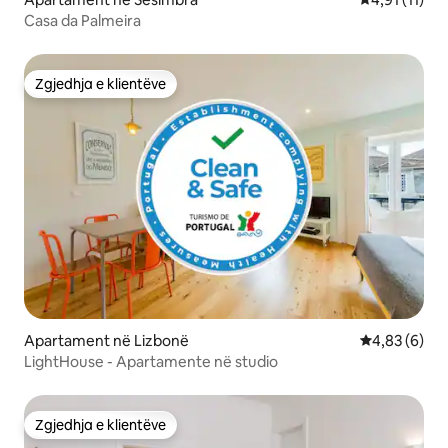
Casa da Palmeira
Zgjedhja e klientëve
Zgjedhja e klientëve
Apartament në Lizbonë
Vlerësimi me
4,83 (6)
LightHouse - Apartamente në studio
Zgjedhja e klientëve
Zgjedhja e klientëve