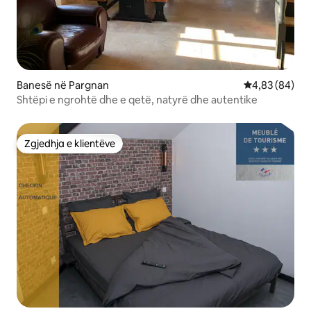
Banesë në Pargnan
Vlerësimi mes
4,83 (84)
Shtëpi e ngrohtë dhe e qetë, natyrë dhe autentike
Zgjedhja e klientëve
Zgjedhja e klientëve