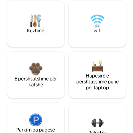
Kuzhinë
wifi
Hapësirë e
E përshtatshme për
përshtatshme pune
kafshë
për laptop
Parkim pa pagesë
Palestër