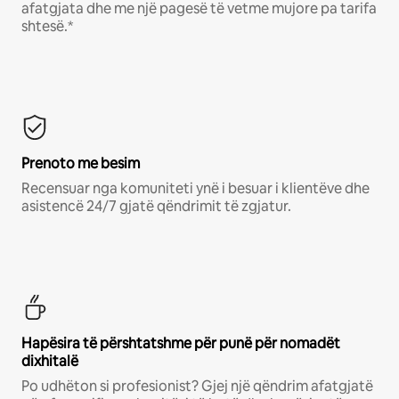
afatgjata dhe me një pagesë të vetme mujore pa tarifa
shtesë.*
Prenoto me besim
Recensuar nga komuniteti ynë i besuar i klientëve dhe
asistencë 24/7 gjatë qëndrimit të zgjatur.
Hapësira të përshtatshme për punë për nomadët
dixhitalë
Po udhëton si profesionist? Gjej një qëndrim afatgjatë