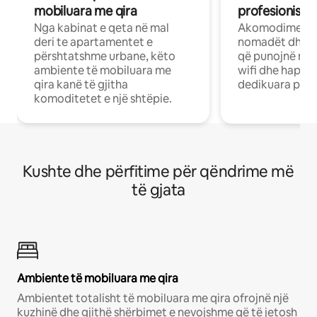
mobiluara me qira
profesionistët
Nga kabinat e qeta në mal
Akomodime të 
deri te apartamentet e
nomadët dhe pr
përshtatshme urbane, këto
që punojnë në 
ambiente të mobiluara me
wifi dhe hapësi
qira kanë të gjitha
dedikuara pune
komoditetet e një shtëpie.
Kushte dhe përfitime për qëndrime më
të gjata
Ambiente të mobiluara me qira
Ambientet totalisht të mobiluara me qira ofrojnë një
kuzhinë dhe gjithë shërbimet e nevojshme që të jetosh