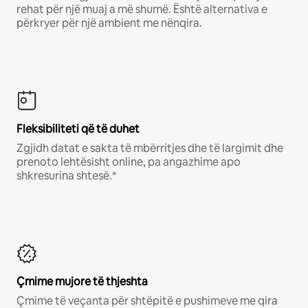
rehat për një muaj a më shumë. Është alternativa e
përkryer për një ambient me nënqira.
Fleksibiliteti që të duhet
Zgjidh datat e sakta të mbërritjes dhe të largimit dhe
prenoto lehtësisht online, pa angazhime apo
shkresurina shtesë.*
Çmime mujore të thjeshta
Çmime të veçanta për shtëpitë e pushimeve me qira