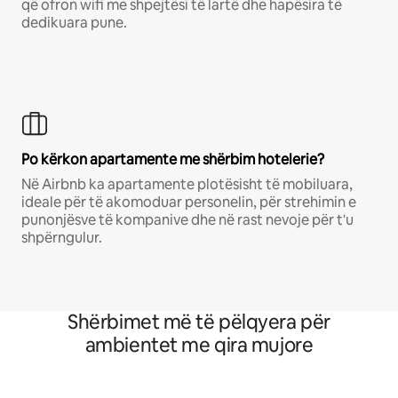
që ofron wifi me shpejtësi të lartë dhe hapësira të
dedikuara pune.
Po kërkon apartamente me shërbim hotelerie?
Në Airbnb ka apartamente plotësisht të mobiluara,
ideale për të akomoduar personelin, për strehimin e
punonjësve të kompanive dhe në rast nevoje për t'u
shpërngulur.
Shërbimet më të pëlqyera për
ambientet me qira mujore