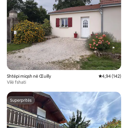
Shtëpi miqsh në Œuilly
Vlerësimi mesa
4,94 (142)
Vilë fshati
Superpritës
Superpritës