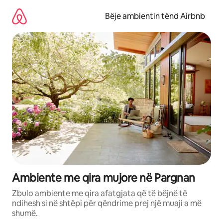
Kalo
te
Bëje ambientin tënd Airbnb
përmbajtja
Ambiente me qira mujore në Pargnan
Zbulo ambiente me qira afatgjata që të bëjnë të
ndihesh si në shtëpi për qëndrime prej një muaji a më
shumë.