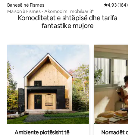
Banesë në Fismes
Vlerësimi mesa
4,93 (164)
Maison à Fismes - Akomodim i mobiluar 3*
Komoditetet e shtëpisë dhe tarifa
fantastike mujore
Ambiente plotësisht të
Nomadët dixh