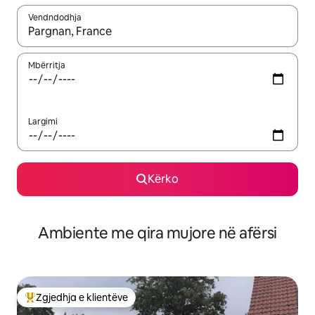
Vendndodhja
Kur rezultatet të jenë të disponueshme, lëviz me butonat e shig
Mbërritja
Largimi
Kërko
Ambiente me qira mujore në afërsi
Zgjedhja e klientëve
Më të mirat e zgjedhjeve të klientëve