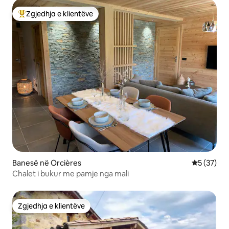
Zgjedhja e klientëve
Më të mirat e zgjedhjeve të klientëve
Banesë në Orcières
Vlerësimi 
5 (37)
Chalet i bukur me pamje nga mali
Zgjedhja e klientëve
Zgjedhja e klientëve