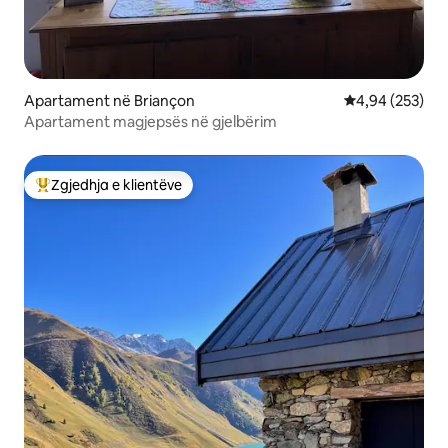
Apartament në Briançon
Vlerësimi mesa
4,94 (253)
Apartament magjepsës në gjelbërim
Zgjedhja e klientëve
Më të mirat e zgjedhjeve të klientëve