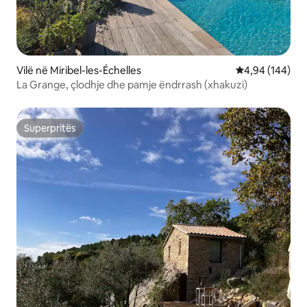
Vilë në Miribel-les-Échelles
Vlerësimi mesa
4,94 (144)
La Grange, çlodhje dhe pamje ëndrrash (xhakuzi)
Superpritës
Superpritës