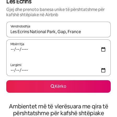
Les Ecrins
Gjej dhe prenoto banesa unike të përshtatshme për
kafshë shtëpiake në Airbnb
Vendndodhja
Kur rezultatet të jenë të disponueshme, lëviz me butonat e shig
Mbërritja
Largimi
Kërko
Ambientet më të vlerësuara me qira të
përshtatshme për kafshë shtëpiake