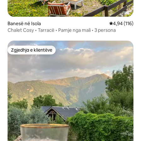
Banesë në Isola
Vlerësimi mesa
4,94 (116)
Chalet Cosy • Tarracë • Pamje nga mali • 3 persona
Zgjedhja e klientëve
Zgjedhja e klientëve