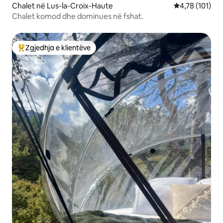
Chalet në Lus-la-Croix-Haute
Vlerësimi mesa
4,78 (101)
Chalet komod dhe dominues në fshat.
Zgjedhja e klientëve
Më të mirat e zgjedhjeve të klientëve