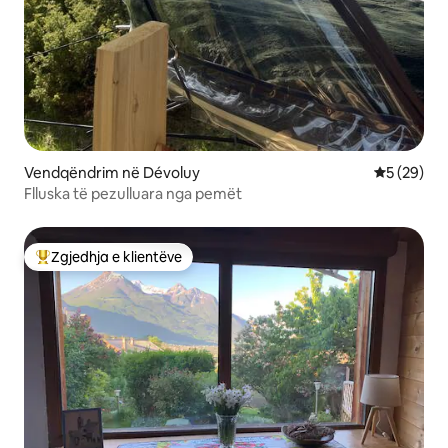
Vendqëndrim në Dévoluy
Vlerësimi 
5 (29)
Flluska të pezulluara nga pemët
Zgjedhja e klientëve
Më të mirat e zgjedhjeve të klientëve