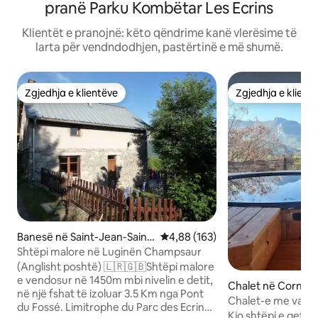
pranë Parku Kombëtar Les Ecrins
Klientët e pranojnë: këto qëndrime kanë vlerësime të
larta për vendndodhjen, pastërtinë e më shumë.
Zgjedhja e klientëve
Zgjedhja e klient
Zgjedhja e klientëve
Zgjedhja e klient
Banesë në Saint-Jean-Saint
Vlerësimi mesatar 4,88 nga 5, 1
4,88 (163)
-Nicolas
Shtëpi malore në Luginën Champsaur
(Anglisht poshtë) 🇱🇷🇬🇧Shtëpi malore
e vendosur në 1450m mbi nivelin e detit,
Chalet në Cornillo
në një fshat të izoluar 3.5 Km nga Pont
le
Chalet-e me vaskë
du Fossé. Limitrophe du Parc des Ecrins,
dhe pamje nga lug
Kjo shtëpi e qetë 