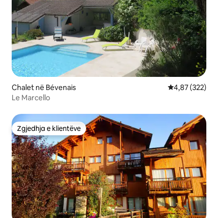
Chalet në Bévenais
Vlerësimi mesa
4,87 (322)
Le Marcello
Zgjedhja e klientëve
Zgjedhja e klientëve