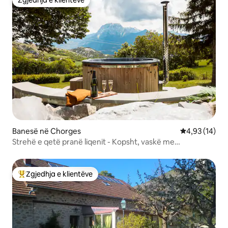
Zgjedhja e klientëve
Banesë në Chorges
Vlerësimi mes
4,93 (14)
Strehë e qetë pranë liqenit - Kopsht, vaskë me
hidromasazh dhe skarë
Zgjedhja e klientëve
Më të mirat e zgjedhjeve të klientëve