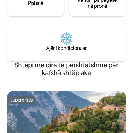
Parkim pa pagesë
Pishinë
skive të Orcieres Merlette, 15 minuta
në pronë
nga St Léger les melezes. Dhe 40 km
nga liqeni Serre-poncon. Ju gjithashtu
mund të zbuloni faunën, florën malore
dhe specialitetet kulinare të Champsaur.
Ajër i kondicionuar
Shtëpi me qira të përshtatshme për
kafshë shtëpiake
Superpritës
Superpritës