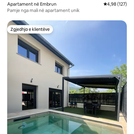
Apartament në Embrun
Vlerësimi mesa
4,98 (127)
Pamje nga mali në apartament unik
Zgjedhja e klientëve
Zgjedhja e klientëve