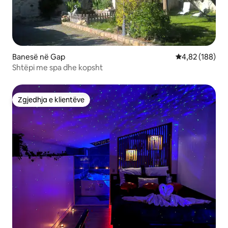
Banesë në Gap
Vlerësimi mesa
4,82 (188)
Shtëpi me spa dhe kopsht
Zgjedhja e klientëve
Zgjedhja e klientëve