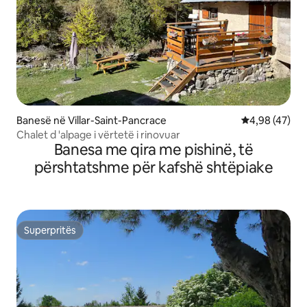
Banesë në Villar-Saint-Pancrace
Vlerësimi mes
4,98 (47)
Chalet d 'alpage i vërtetë i rinovuar
Banesa me qira me pishinë, të
përshtatshme për kafshë shtëpiake
Superpritës
Superpritës