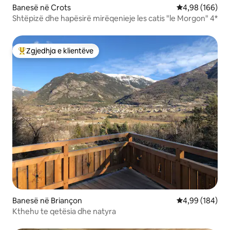
Banesë në Crots
Vlerësimi mesa
4,98 (166)
Shtëpizë dhe hapësirë mirëqenieje les catis "le Morgon" 4*
Zgjedhja e klientëve
Më të mirat e zgjedhjeve të klientëve
Banesë në Briançon
Vlerësimi mesa
4,99 (184)
Kthehu te qetësia dhe natyra