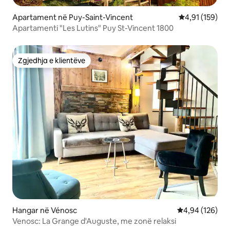
Apartament në Puy-Saint-Vincent
Vlerësimi mesa
4,91 (159)
Apartamenti "Les Lutins" Puy St-Vincent 1800
Zgjedhja e klientëve
Zgjedhja e klientëve
Hangar në Vénosc
Vlerësimi mesa
4,94 (126)
Venosc: La Grange d'Auguste, me zonë relaksi