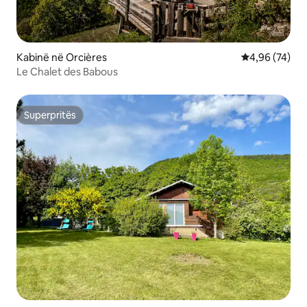
Kabinë në Orcières
Vlerësimi mes
4,96 (74)
Le Chalet des Babous
Superpritës
Superpritës