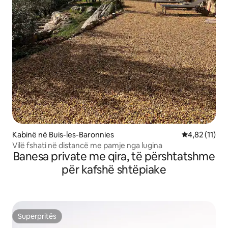
Kabinë në Buis-les-Baronnies
Vlerësimi mes
4,82 (11)
Vilë fshati në distancë me pamje nga lugina
Banesa private me qira, të përshtatshme
për kafshë shtëpiake
Superpritës
Superpritës