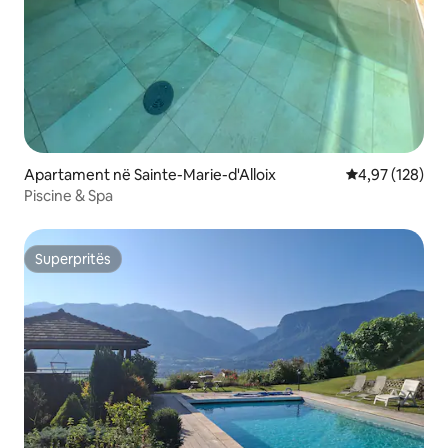
Apartament në Sainte-Marie-d'Alloix
Vlerësimi mesa
4,97 (128)
Piscine & Spa
Superpritës
Superpritës