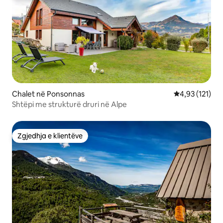
Chalet në Ponsonnas
Vlerësimi mesa
4,93 (121)
Shtëpi me strukturë druri në Alpe
Zgjedhja e klientëve
Zgjedhja e klientëve