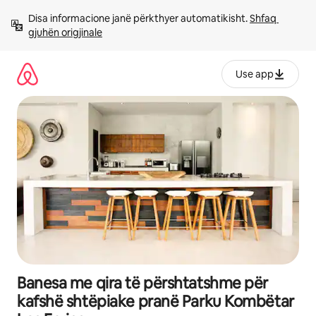
Kalo
Disa informacione janë përkthyer automatikisht. 
Shfaq 
te
gjuhën origjinale
përmbajtja
Use app
Banesa me qira të përshtatshme për
kafshë shtëpiake pranë Parku Kombëtar