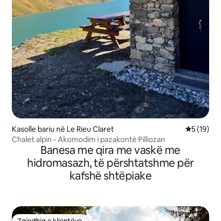
Kasolle bariu në Le Rieu Claret
Vlerësimi 
5 (19)
Chalet alpin - Akomodim i pazakontë Pilliozan
Banesa me qira me vaskë me
hidromasazh, të përshtatshme për
kafshë shtëpiake
Zgjedhja e klientëve