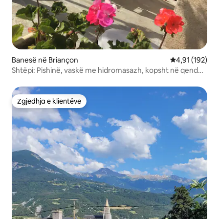
Banesë në Briançon
Vlerësimi mesa
4,91 (192)
Shtëpi: Pishinë, vaskë me hidromasazh, kopsht në qendër
të qytetit
Zgjedhja e klientëve
Zgjedhja e klientëve