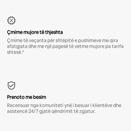
Çmime mujore të thjeshta
Çmime të veçanta për shtëpitë e pushimeve me qira
afatgjata dhe me një pagesë të vetme mujore pa tarifa
shtesë.*
Prenoto me besim
Recensuar nga komuniteti ynë i besuar i klientëve dhe
asistencë 24/7 gjatë qëndrimit të zgjatur.