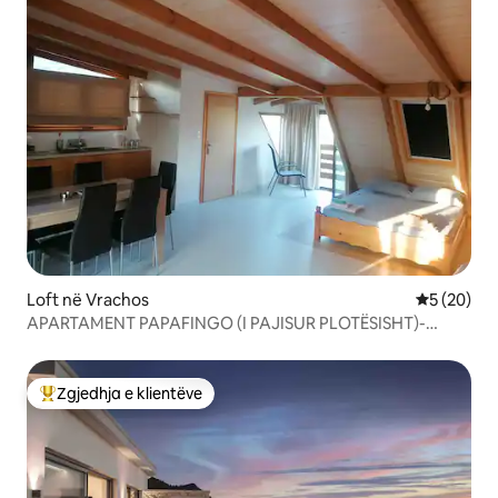
Loft në Vrachos
Vlerësimi 
5 (20)
APARTAMENT PAPAFINGO (I PAJISUR PLOTËSISHT)-
PAPAFINGO
Zgjedhja e klientëve
Më të mirat e zgjedhjeve të klientëve