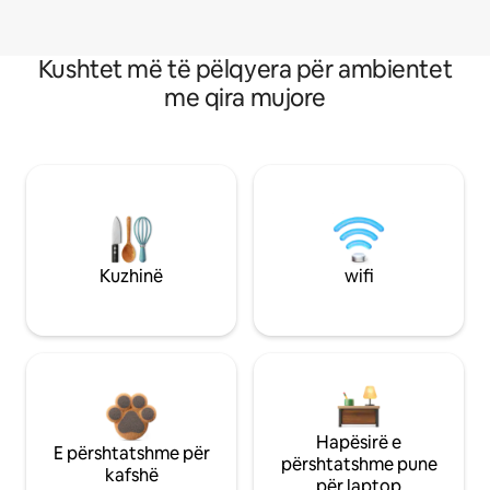
Kushtet më të pëlqyera për ambientet
me qira mujore
Kuzhinë
wifi
Hapësirë e
E përshtatshme për
përshtatshme pune
kafshë
për laptop