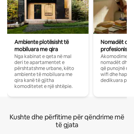
Ambiente plotësisht të
Nomadët dixh
mobiluara me qira
profesionistët
Nga kabinat e qeta në mal
Akomodime të 
deri te apartamentet e
nomadët dhe pr
përshtatshme urbane, këto
që punojnë në 
ambiente të mobiluara me
wifi dhe hapësi
qira kanë të gjitha
dedikuara pune
komoditetet e një shtëpie.
Kushte dhe përfitime për qëndrime më
të gjata