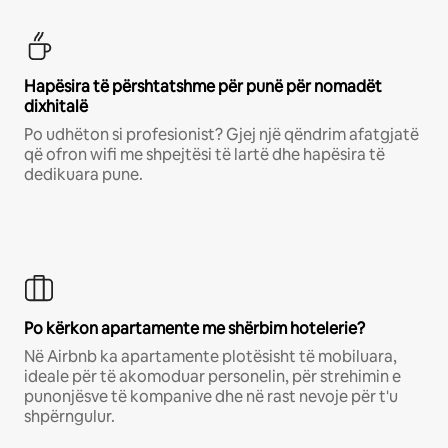
Hapësira të përshtatshme për punë për nomadët
dixhitalë
Po udhëton si profesionist? Gjej një qëndrim afatgjatë
që ofron wifi me shpejtësi të lartë dhe hapësira të
dedikuara pune.
Po kërkon apartamente me shërbim hotelerie?
Në Airbnb ka apartamente plotësisht të mobiluara,
ideale për të akomoduar personelin, për strehimin e
punonjësve të kompanive dhe në rast nevoje për t'u
shpërngulur.