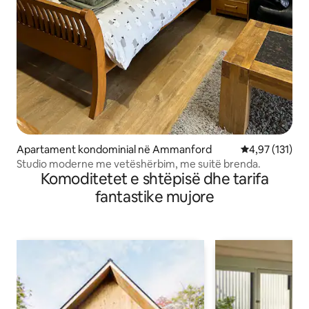
Apartament kondominial në Ammanford
Vlerësimi mesa
4,97 (131)
Studio moderne me vetëshërbim, me suitë brenda.
Komoditetet e shtëpisë dhe tarifa
fantastike mujore