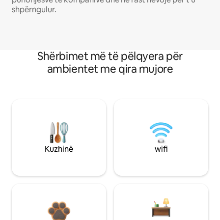
shpërngulur.
Shërbimet më të pëlqyera për
ambientet me qira mujore
Kuzhinë
wifi