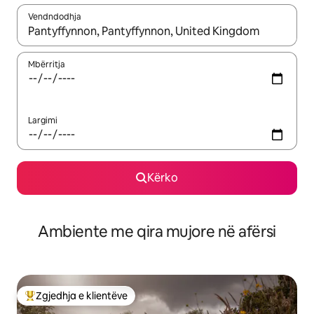
Vendndodhja
Kur rezultatet të jenë të disponueshme, lëviz me butonat e shig
Mbërritja
Largimi
Kërko
Ambiente me qira mujore në afërsi
Zgjedhja e klientëve
Më të mirat e zgjedhjeve të klientëve