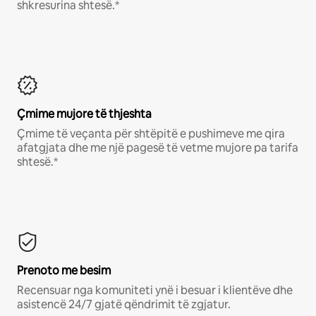
shkresurina shtesë.*
Çmime mujore të thjeshta
Çmime të veçanta për shtëpitë e pushimeve me qira
afatgjata dhe me një pagesë të vetme mujore pa tarifa
shtesë.*
Prenoto me besim
Recensuar nga komuniteti ynë i besuar i klientëve dhe
asistencë 24/7 gjatë qëndrimit të zgjatur.