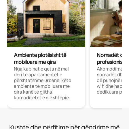
Ambiente plotësisht të
Nomadët dixh
mobiluara me qira
profesionistët
Nga kabinat e qeta në mal
Akomodime të 
deri te apartamentet e
nomadët dhe pr
përshtatshme urbane, këto
që punojnë në 
ambiente të mobiluara me
wifi dhe hapësi
qira kanë të gjitha
dedikuara pune
komoditetet e një shtëpie.
Kushte dhe përfitime për qëndrime më