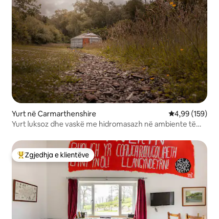
Yurt në Carmarthenshire
Vlerësimi mesa
4,99 (159)
Yurt luksoz dhe vaskë me hidromasazh në ambiente të
bukura private
Zgjedhja e klientëve
Më të mirat e zgjedhjeve të klientëve