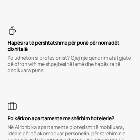
Hapësira të përshtatshme për punë për nomadët
dixhitalë
Po udhëton si profesionist? Gjej një qëndrim afatgjatë
që ofron wifi me shpejtësi të lartë dhe hapësira të
dedikuara pune.
Po kërkon apartamente me shërbim hotelerie?
Në Airbnb ka apartamente plotësisht të mobiluara,
ideale për të akomoduar personelin, për strehimin e
punonjësve të kompanive dhe në rast nevoje për t'u