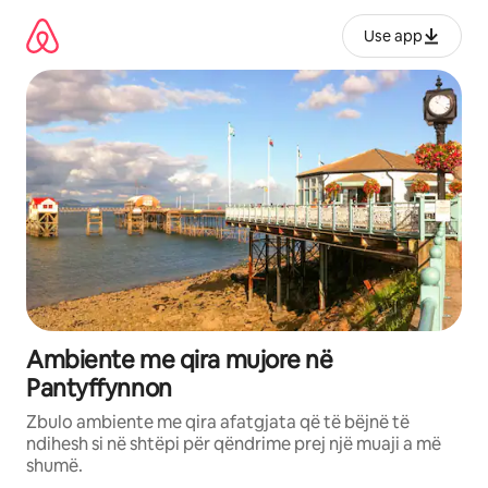
Kalo
te
Use app
përmbajtja
Ambiente me qira mujore në
Pantyffynnon
Zbulo ambiente me qira afatgjata që të bëjnë të
ndihesh si në shtëpi për qëndrime prej një muaji a më
shumë.