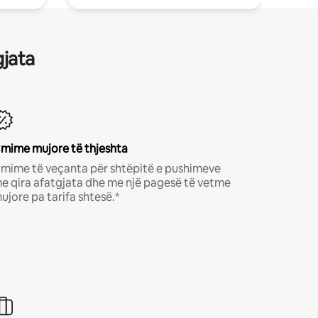
gjata
mime mujore të thjeshta
mime të veçanta për shtëpitë e pushimeve
e qira afatgjata dhe me një pagesë të vetme
ujore pa tarifa shtesë.*