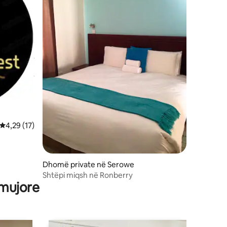
Vlerësimi mesatar 4,29 nga 5, 17 vlerësime
4,29 (17)
Dhomë private në Serowe
Shtëpi miqsh në Ronberry
 mujore