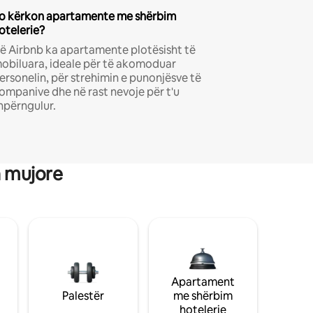
o kërkon apartamente me shërbim
otelerie?
ë Airbnb ka apartamente plotësisht të
obiluara, ideale për të akomoduar
ersonelin, për strehimin e punonjësve të
ompanive dhe në rast nevoje për t'u
hpërngulur.
a mujore
Apartament
Palestër
me shërbim
hotelerie