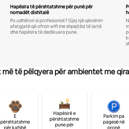
Hapësira të përshtatshme për punë për
P
nomadët dixhitalë
h
Po udhëton si profesionist? Gjej një qëndrim
N
afatgjatë që ofron wifi me shpejtësi të lartë
m
dhe hapësira të dedikuara pune.
p
k
s
 më të pëlqyera për ambientet me qir
Hapësirë e
E
Parkim pa
përshtatshme
përshtatshme
pagesë në
pune për
për kafshë
pronë