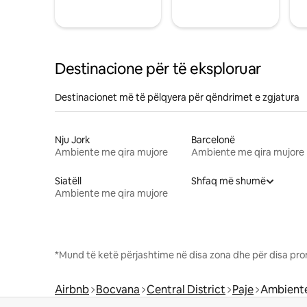
Destinacione për të eksploruar
Destinacionet më të pëlqyera për qëndrimet e zgjatura
Nju Jork
Barcelonë
Ambiente me qira mujore
Ambiente me qira mujore
Siatëll
Shfaq më shumë
Ambiente me qira mujore
*Mund të ketë përjashtime në disa zona dhe për disa pro
Airbnb
Bocvana
Central District
Paje
Ambiente