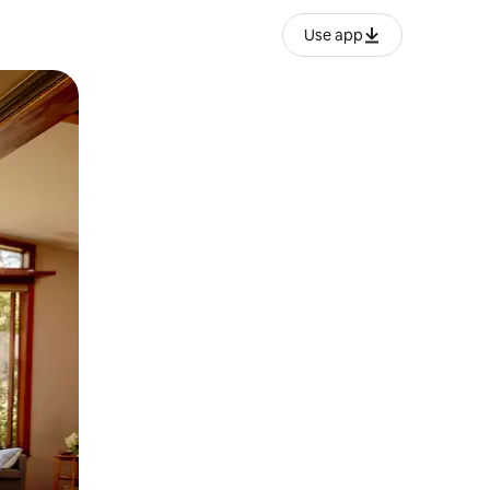
Use app
ëvizur ekranin.