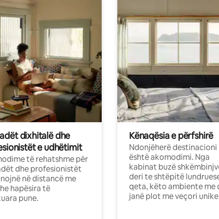
dët dixhitalë dhe
Kënaqësia e përfshirë
sionistët e udhëtimit
Ndonjëherë destinacioni
është akomodimi. Nga
odime të rehatshme për
kabinat buzë shkëmbinjv
ët dhe profesionistët
deri te shtëpitë lundrues
nojnë në distancë me
qeta, këto ambiente me 
dhe hapësira të
janë plot me veçori unike
uara pune.