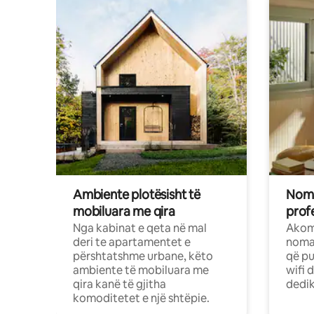
Ambiente plotësisht të
Noma
mobiluara me qira
profe
Nga kabinat e qeta në mal
Akom
deri te apartamentet e
nomad
përshtatshme urbane, këto
që pu
ambiente të mobiluara me
wifi 
qira kanë të gjitha
dedik
komoditetet e një shtëpie.