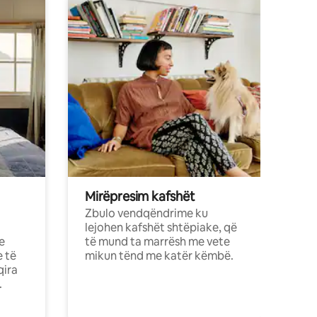
Mirëpresim kafshët
Zbulo vendqëndrime ku
lejohen kafshët shtëpiake, që
e
të mund ta marrësh me vete
e të
mikun tënd me katër këmbë.
qira
.