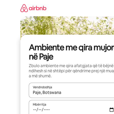
Kalo
te
përmbajtja
Ambiente me qira mujor
në Paje
Zbulo ambiente me qira afatgjata që të bëjnë
ndihesh si në shtëpi për qëndrime prej një mua
a më shumë.
Vendndodhja
Kur rezultatet të jenë të disponueshme, lëviz me 
Mbërritja