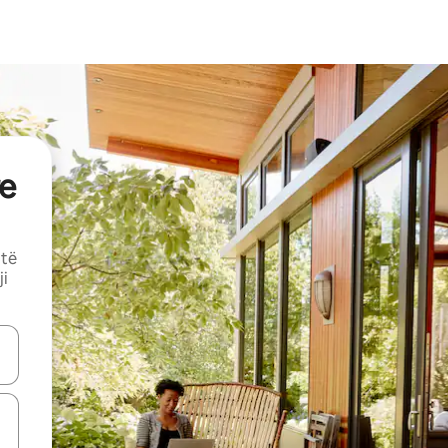
e
 të
ji
butonat e shigjetave lart e poshtë ose eksploro duke prekur ose duke l