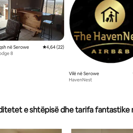
7 nga 5, 7 vlerësime
qsh në Serowe
Vlerësimi mesatar 4,64 nga 5, 22 vlerësime
4,64 (22)
odge 8
Vilë në Serowe
HavenNest
tetet e shtëpisë dhe tarifa fantastike