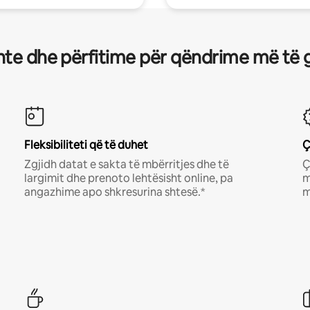
te dhe përfitime për qëndrime më të 
Fleksibiliteti që të duhet
Ç
Zgjidh datat e sakta të mbërritjes dhe të
Ç
largimit dhe prenoto lehtësisht online, pa
m
angazhime apo shkresurina shtesë.*
m