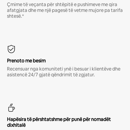
Çmime të veçanta për shtëpitë e pushimeve me qira
afatgjata dhe me një pagesë të vetme mujore pa tarifa
shtesë.*
Prenoto me besim
Recensuar nga komuniteti ynë i besuar i klientëve dhe
asistencë 24/7 gjatë qëndrimit të zgjatur.
Hapësira të përshtatshme për punë për nomadët
dixhitalë