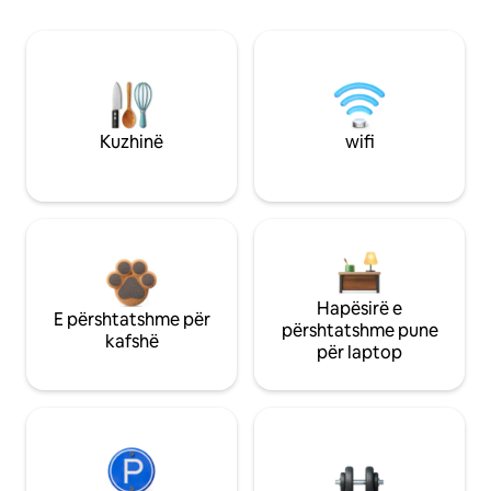
Kuzhinë
wifi
Hapësirë e
E përshtatshme për
përshtatshme pune
kafshë
për laptop