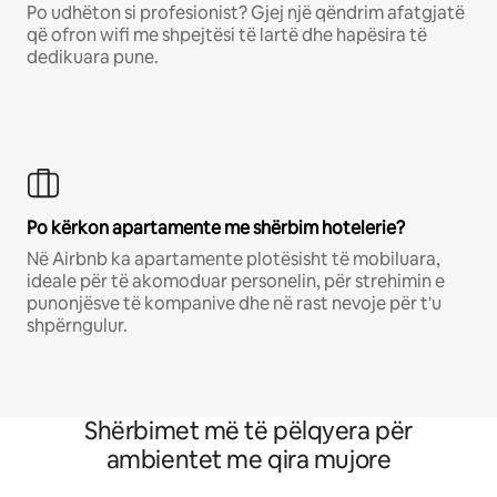
Po udhëton si profesionist? Gjej një qëndrim afatgjatë
që ofron wifi me shpejtësi të lartë dhe hapësira të
dedikuara pune.
Po kërkon apartamente me shërbim hotelerie?
Në Airbnb ka apartamente plotësisht të mobiluara,
ideale për të akomoduar personelin, për strehimin e
punonjësve të kompanive dhe në rast nevoje për t'u
shpërngulur.
Shërbimet më të pëlqyera për
ambientet me qira mujore