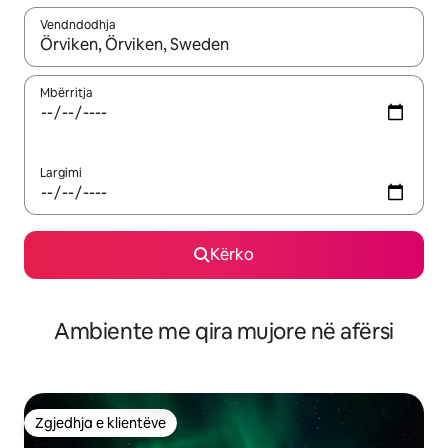
Vendndodhja
Kur rezultatet të jenë të disponueshme, lëviz me butonat e shig
Mbërritja
Largimi
Kërko
Ambiente me qira mujore në afërsi
Zgjedhja e klientëve
Zgjedhja e klientëve