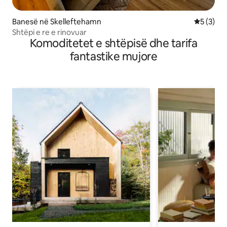
Banesë në Skelleftehamn
Vlerësimi
5 (3)
Shtëpi e re e rinovuar
Komoditetet e shtëpisë dhe tarifa
fantastike mujore