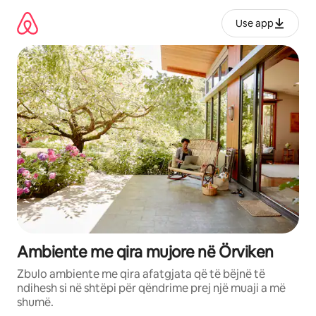
Kalo
te
Use app
përmbajtja
Ambiente me qira mujore në Örviken
Zbulo ambiente me qira afatgjata që të bëjnë të
ndihesh si në shtëpi për qëndrime prej një muaji a më
shumë.