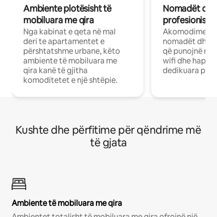
Ambiente plotësisht të
Nomadët dixh
mobiluara me qira
profesionistët
Nga kabinat e qeta në mal
Akomodime të 
deri te apartamentet e
nomadët dhe pr
përshtatshme urbane, këto
që punojnë në 
ambiente të mobiluara me
wifi dhe hapësi
qira kanë të gjitha
dedikuara pune
komoditetet e një shtëpie.
Kushte dhe përfitime për qëndrime më
të gjata
Ambiente të mobiluara me qira
Ambientet totalisht të mobiluara me qira ofrojnë një