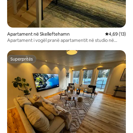
Apartament në Skelleftehamn
Vlerësimi mes
4,69 (13)
Apartament i vogël pranë apartamentit në studio në
det/bregdet
Superpritës
Superpritës