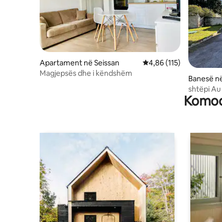
Apartament në Seissan
Vlerësimi mesatar 4,86 
4,86 (115)
Magjepsës dhe i këndshëm
Banesë n
shtëpi Au
Komodi