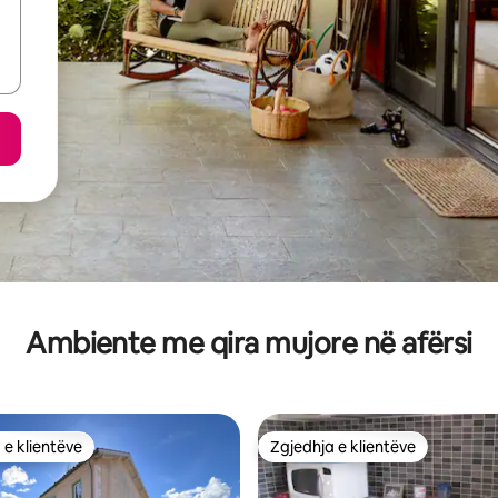
Ambiente me qira mujore në afërsi
 e klientëve
Zgjedhja e klientëve
 e klientëve
Zgjedhja e klientëve