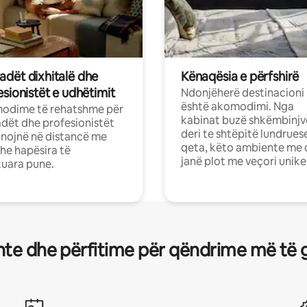
dët dixhitalë dhe
Kënaqësia e përfshirë
sionistët e udhëtimit
Ndonjëherë destinacioni
është akomodimi. Nga
odime të rehatshme për
kabinat buzë shkëmbinjv
ët dhe profesionistët
deri te shtëpitë lundrues
nojnë në distancë me
qeta, këto ambiente me 
dhe hapësira të
janë plot me veçori unike
uara pune.
te dhe përfitime për qëndrime më të 