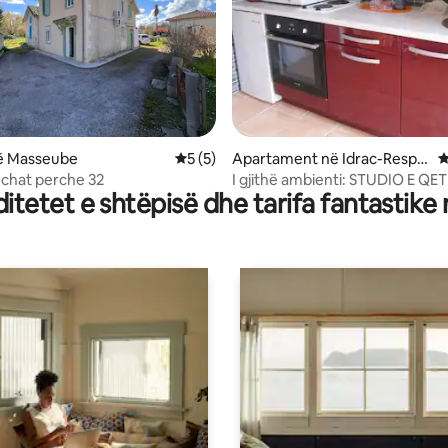
nga 5, 115 vlerësime
ë Masseube
Vlerësimi mesatar 5 nga 5, 5 vlerësime
5 (5)
Apartament në Idrac-Respai
V
llès
 chat perche 32
I gjithë ambienti: STUDIO E Q
tetet e shtëpisë dhe tarifa fantastike
QYTETIT