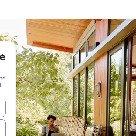
e
 të
ji
butonat e shigjetave lart e poshtë ose eksploro duke prekur ose duke l