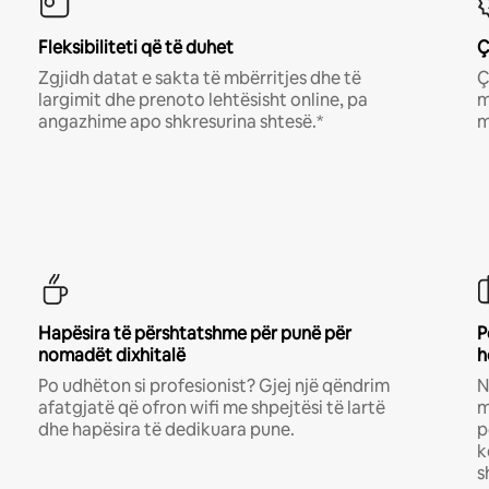
Fleksibiliteti që të duhet
Ç
Zgjidh datat e sakta të mbërritjes dhe të
Ç
largimit dhe prenoto lehtësisht online, pa
m
angazhime apo shkresurina shtesë.*
m
Hapësira të përshtatshme për punë për
P
nomadët dixhitalë
h
Po udhëton si profesionist? Gjej një qëndrim
N
afatgjatë që ofron wifi me shpejtësi të lartë
m
dhe hapësira të dedikuara pune.
p
k
s