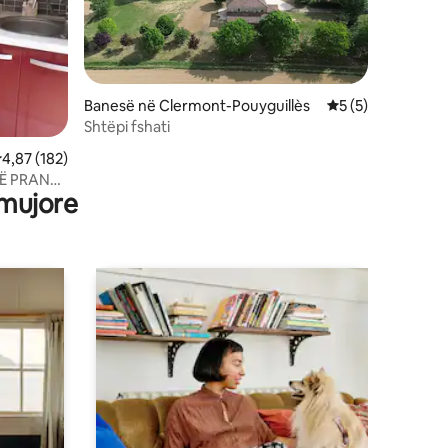
Banesë në Clermont-Pouyguillès
Vlerësimi mesatar
5 (5)
Shtëpi fshati
lerësimi mesatar 4,87 nga 5, 182 vlerësime
4,87 (182)
ETË PRANË
 mujore