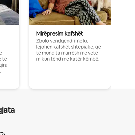
Mirëpresim kafshët
Zbulo vendqëndrime ku
lejohen kafshët shtëpiake, që
e
të mund ta marrësh me vete
e të
mikun tënd me katër këmbë.
qira
.
gjata