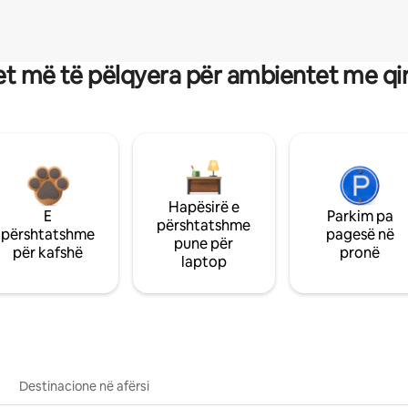
t më të pëlqyera për ambientet me qi
Hapësirë e
E
Parkim pa
përshtatshme
përshtatshme
pagesë në
pune për
për kafshë
pronë
laptop
Destinacione në afërsi