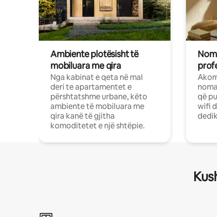
Ambiente plotësisht të
Noma
mobiluara me qira
profe
Nga kabinat e qeta në mal
Akom
deri te apartamentet e
nomad
përshtatshme urbane, këto
që pu
ambiente të mobiluara me
wifi 
qira kanë të gjitha
dedik
komoditetet e një shtëpie.
Kush