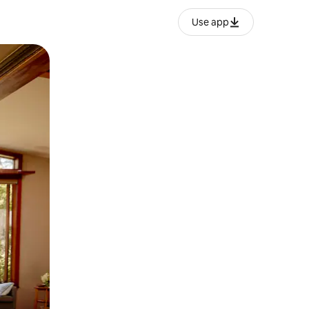
Use app
ëvizur ekranin.