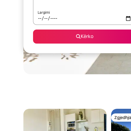
Largimi
Kërko
Zgjedhja
Zgjedhja