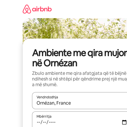
Kalo
te
përmbajtja
Ambiente me qira mujor
në Ornézan
Zbulo ambiente me qira afatgjata që të bëjnë
ndihesh si në shtëpi për qëndrime prej një mua
a më shumë.
Vendndodhja
Kur rezultatet të jenë të disponueshme, lëviz me 
Mbërritja