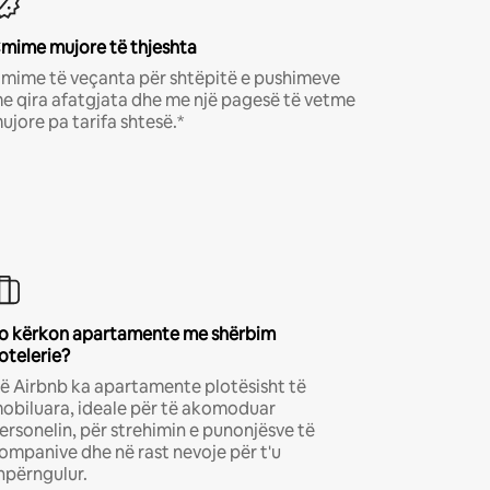
mime mujore të thjeshta
mime të veçanta për shtëpitë e pushimeve
e qira afatgjata dhe me një pagesë të vetme
ujore pa tarifa shtesë.*
o kërkon apartamente me shërbim
otelerie?
ë Airbnb ka apartamente plotësisht të
obiluara, ideale për të akomoduar
ersonelin, për strehimin e punonjësve të
ompanive dhe në rast nevoje për t'u
hpërngulur.