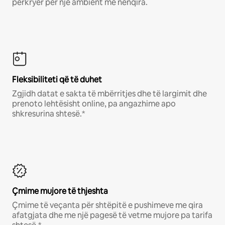
përkryer për një ambient me nënqira.
Fleksibiliteti që të duhet
Zgjidh datat e sakta të mbërritjes dhe të largimit dhe
prenoto lehtësisht online, pa angazhime apo
shkresurina shtesë.*
Çmime mujore të thjeshta
Çmime të veçanta për shtëpitë e pushimeve me qira
afatgjata dhe me një pagesë të vetme mujore pa tarifa