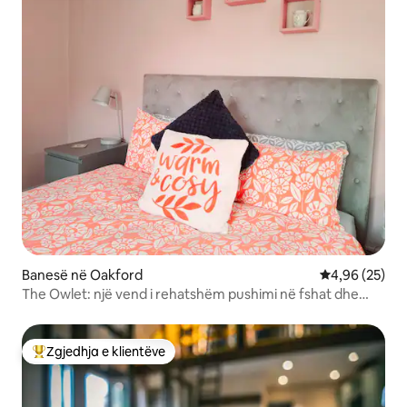
Banesë në Oakford
Vlerësimi mes
4,96 (25)
The Owlet: një vend i rehatshëm pushimi në fshat dhe
kopsht privat
Zgjedhja e klientëve
Më të mirat e zgjedhjeve të klientëve