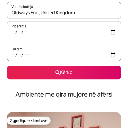
Vendndodhja
Kur rezultatet të jenë të disponueshme, lëviz me butonat e shig
Mbërritja
Largimi
Kërko
Ambiente me qira mujore në afërsi
Zgjedhja e klientëve
Zgjedhja e klientëve