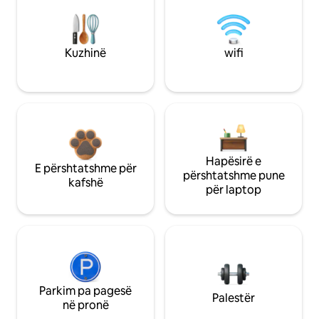
Kuzhinë
wifi
Hapësirë e
E përshtatshme për
përshtatshme pune
kafshë
për laptop
Parkim pa pagesë
Palestër
në pronë