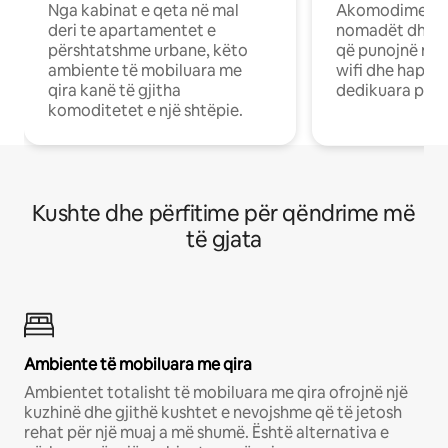
Nga kabinat e qeta në mal
Akomodime të 
deri te apartamentet e
nomadët dhe pr
përshtatshme urbane, këto
që punojnë në 
ambiente të mobiluara me
wifi dhe hapësi
qira kanë të gjitha
dedikuara pune
komoditetet e një shtëpie.
Kushte dhe përfitime për qëndrime më
të gjata
Ambiente të mobiluara me qira
Ambientet totalisht të mobiluara me qira ofrojnë një
kuzhinë dhe gjithë kushtet e nevojshme që të jetosh
rehat për një muaj a më shumë. Është alternativa e