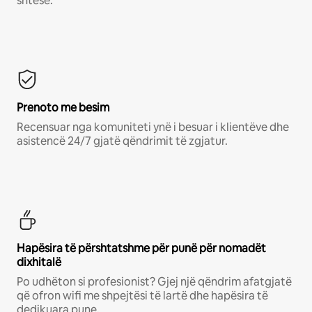
shtesë.*
Prenoto me besim
Recensuar nga komuniteti ynë i besuar i klientëve dhe
asistencë 24/7 gjatë qëndrimit të zgjatur.
Hapësira të përshtatshme për punë për nomadët
dixhitalë
Po udhëton si profesionist? Gjej një qëndrim afatgjatë
që ofron wifi me shpejtësi të lartë dhe hapësira të
dedikuara pune.