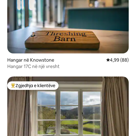
Hangar në Knowstone
Vlerësimi mes
4,99 (88)
Hangar 17C në një vresht
Zgjedhja e klientëve
Më të mirat e zgjedhjeve të klientëve