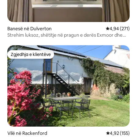
Banesë në Dulverton
Vlerësimi mesa
4,94 (271)
Strehim luksoz, shëtitje në pragun e derës Exmoor dhe
çiklizëm
Zgjedhja e klientëve
Zgjedhja e klientëve
Vilë në Rackenford
Vlerësimi mesa
4,92 (155)