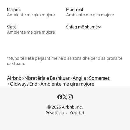
Majami
Montreal
Ambiente me qira mujore
Ambiente me qira mujore
Siatëll
Shfaq më shumë
Ambiente me qira mujore
*Mund të ketë përjashtime në disa zona dhe për disa prona të
caktuara.
Airbnb
Mbretëria e Bashkuar
Anglia
Somerset
Oldways End
Ambiente me qira mujore
© 2026 Airbnb, Inc.
Privatësia
Kushtet