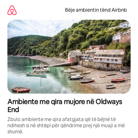
Kalo
te
Bëje ambientin tënd Airbnb
përmbajtja
Ambiente me qira mujore në Oldways
End
Zbulo ambiente me qira afatgjata që të bëjnë të
ndihesh si në shtëpi për qëndrime prej një muaji a më
shumë.