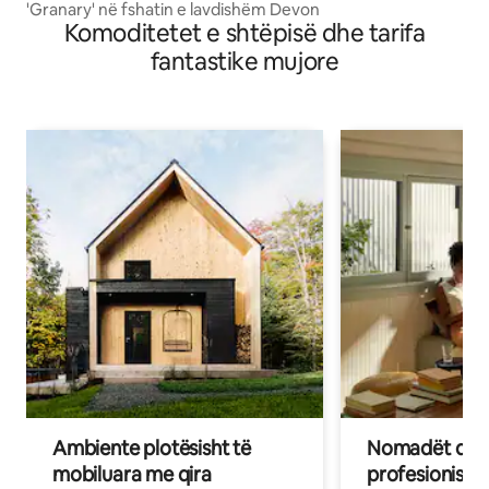
'Granary' në fshatin e lavdishëm Devon
Komoditetet e shtëpisë dhe tarifa
fantastike mujore
Ambiente plotësisht të
Nomadët dixh
mobiluara me qira
profesionistët