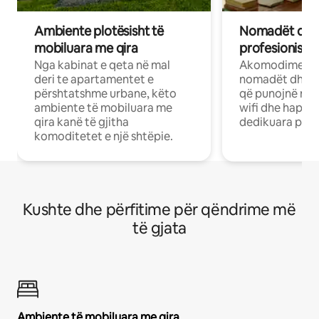
Ambiente plotësisht të
Nomadët dixh
mobiluara me qira
profesionistët
Nga kabinat e qeta në mal
Akomodime të 
deri te apartamentet e
nomadët dhe pr
përshtatshme urbane, këto
që punojnë në 
ambiente të mobiluara me
wifi dhe hapësi
qira kanë të gjitha
dedikuara pune
komoditetet e një shtëpie.
Kushte dhe përfitime për qëndrime më
të gjata
Ambiente të mobiluara me qira