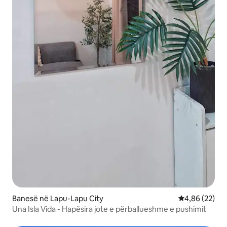
Banesë në Lapu-Lapu City
Vlerësimi mes
4,86 (22)
Una Isla Vida - Hapësira jote e përballueshme e pushimit