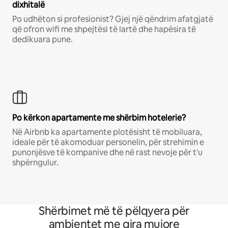
dixhitalë
Po udhëton si profesionist? Gjej një qëndrim afatgjatë
që ofron wifi me shpejtësi të lartë dhe hapësira të
dedikuara pune.
Po kërkon apartamente me shërbim hotelerie?
Në Airbnb ka apartamente plotësisht të mobiluara,
ideale për të akomoduar personelin, për strehimin e
punonjësve të kompanive dhe në rast nevoje për t'u
shpërngulur.
Shërbimet më të pëlqyera për
ambientet me qira mujore