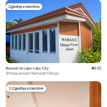
Zgjedhja e klientëve
Zgjedhja e klientëve
Banesë në Lapu-Lapu City
Vlerësimi
5 (5)
Shtëpia private Namasté Olango
Zgjedhja e klientëve
Më të mirat e zgjedhjeve të klientëve