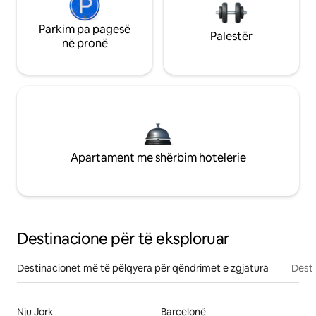
Parkim pa pagesë
Palestër
në pronë
Apartament me shërbim hotelerie
Destinacione për të eksploruar
Destinacionet më të pëlqyera për qëndrimet e zgjatura
Desti
Nju Jork
Barcelonë