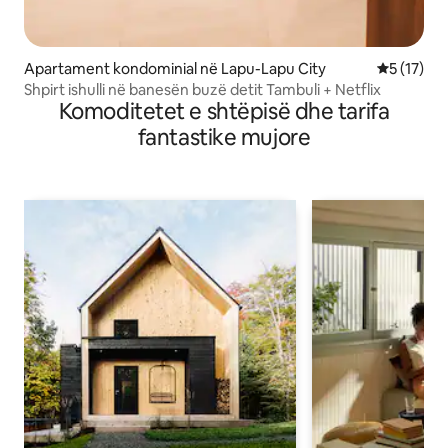
Apartament kondominial në Lapu-Lapu City
Vlerësimi 
5 (17)
Shpirt ishulli në banesën buzë detit Tambuli + Netflix
Komoditetet e shtëpisë dhe tarifa
fantastike mujore