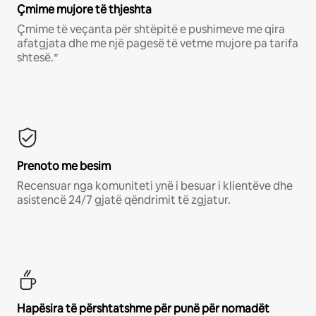
Çmime mujore të thjeshta
Çmime të veçanta për shtëpitë e pushimeve me qira
afatgjata dhe me një pagesë të vetme mujore pa tarifa
shtesë.*
Prenoto me besim
Recensuar nga komuniteti ynë i besuar i klientëve dhe
asistencë 24/7 gjatë qëndrimit të zgjatur.
Hapësira të përshtatshme për punë për nomadët