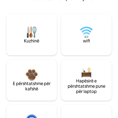
Kuzhinë
wifi
Hapësirë e
E përshtatshme për
përshtatshme pune
kafshë
për laptop