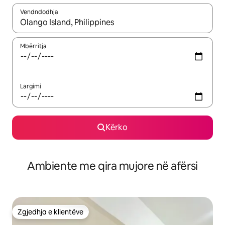
Vendndodhja
Kur rezultatet të jenë të disponueshme, lëviz me butonat e shig
Mbërritja
Largimi
Kërko
Ambiente me qira mujore në afërsi
Zgjedhja e klientëve
Zgjedhja e klientëve