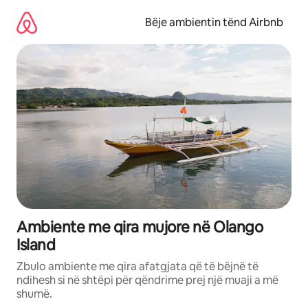
Kalo
te
Bëje ambientin tënd Airbnb
përmbajtja
Ambiente me qira mujore në Olango
Island
Zbulo ambiente me qira afatgjata që të bëjnë të
ndihesh si në shtëpi për qëndrime prej një muaji a më
shumë.