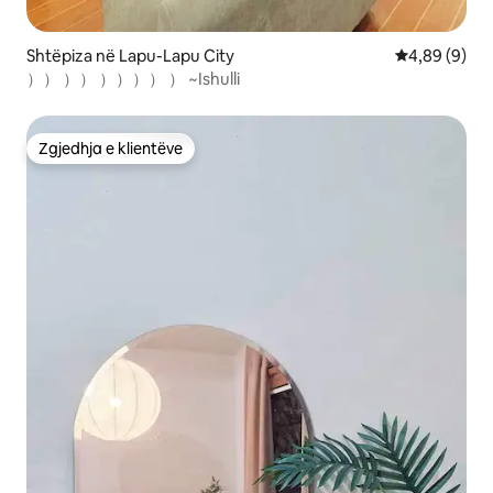
Shtëpiza në Lapu-Lapu City
Vlerësimi me
4,89 (9)
）） ）） ）））） ） ~Ishulli
Zgjedhja e klientëve
Zgjedhja e klientëve