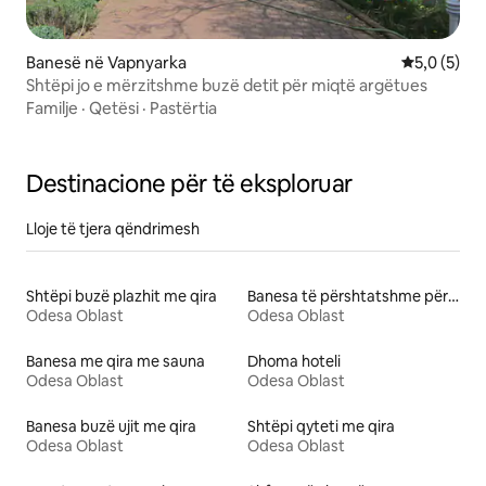
Banesë në Vapnyarka
Vlerësimi m
5,0 (5)
Shtëpi jo e mërzitshme buzë detit për miqtë argëtues
Familje
·
Qetësi
·
Pastërtia
Destinacione për të eksploruar
Lloje të tjera qëndrimesh
Shtëpi buzë plazhit me qira
Banesa të përshtatshme për familje me qira
Odesa Oblast
Odesa Oblast
Banesa me qira me sauna
Dhoma hoteli
Odesa Oblast
Odesa Oblast
Banesa buzë ujit me qira
Shtëpi qyteti me qira
Odesa Oblast
Odesa Oblast