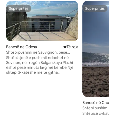
Superpritës
Superpritës
Superpritës
Superpritës
Banesë në Odesa
Vendqëndrim i ri
Të reja
Shtëpi pushimi në Sauvignon, pesë
minuta larg plazhit
Shtëpia jonë e pushimit ndodhet në
Sovinon, në rrugën Bolgarskaya Plazhi
është pesë minuta larg më këmbë Një
shtëpi 3-katëshe me të gjitha
komoditetet, ujë të ngrohtë dhe oborrin
e saj 5 minuta më këmbë deri në një
plazh falas pranë Aurora-s, ka një vend
parkimi në oborr Kemi tre nivele në total.
Në katin e parë: një dhomë e madhe
ndenjeje me një divan, një kuzhinë, një
Banesë në Chorn
zonë ngrënieje dhe një banjë. Në katin e
Shtëpi pushimi e 
dytë: një dhomë fëmijësh me një krevat
larg plazhit
Shtëpizë dykatës