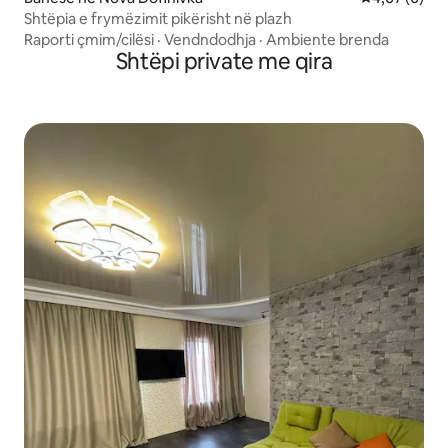
Shtëpia e frymëzimit pikërisht në plazh
Raporti çmim/cilësi
·
Vendndodhja
·
Ambiente brenda
Shtëpi private me qira