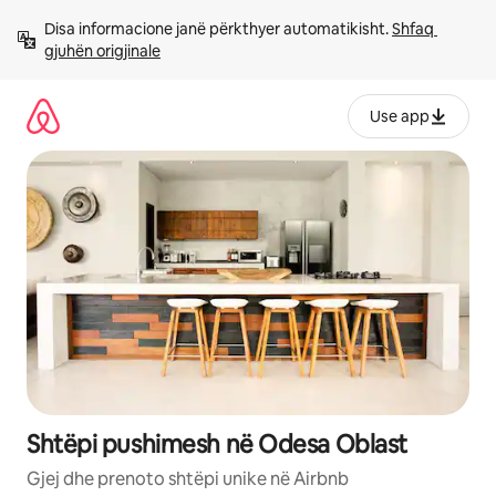
Kalo
Disa informacione janë përkthyer automatikisht. 
Shfaq 
te
gjuhën origjinale
përmbajtja
Use app
Shtëpi pushimesh në Odesa Oblast
Gjej dhe prenoto shtëpi unike në Airbnb