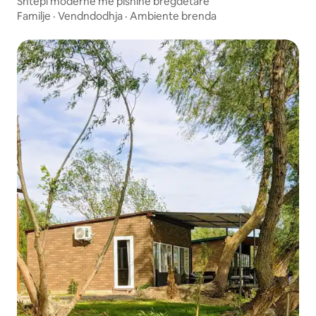
Shtëpi moderne me pishinë bregdetare
Familje
·
Vendndodhja
·
Ambiente brenda