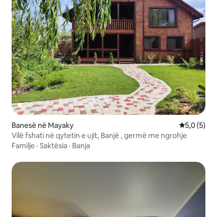
Banesë në Mayaky
Vlerësimi m
5,0 (5)
Vilë fshati në qytetin e ujit, Banjë , germë me ngrohje
Familje
·
Saktësia
·
Banja