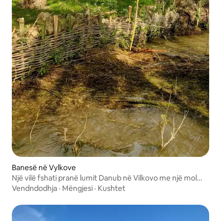
Banesë në Vylkove
Një vilë fshati pranë lumit Danub në Vilkovo me një mol
dhe tarracë
Vendndodhja
·
Mëngjesi
·
Kushtet