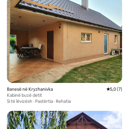
Banesë në Kryzhanivka
Vlerësimi m
5,0 (7)
Kabinë buzë detit
Si të lëvizësh
·
Pastërtia
·
Rehatia