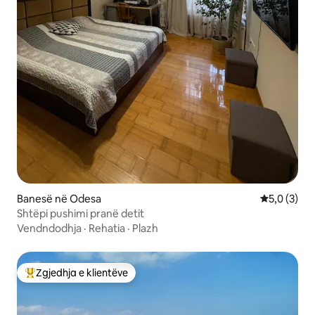
Banesë në Odesa
Vlerësimi m
5,0 (3)
Shtëpi pushimi pranë detit
Vendndodhja
·
Rehatia
·
Plazh
Zgjedhja e klientëve
Më të mirat e zgjedhjeve të klientëve