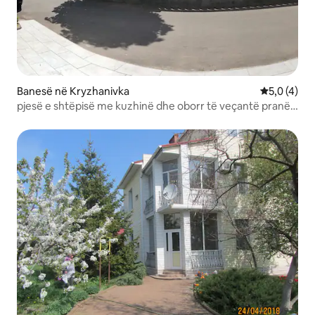
Banesë në Kryzhanivka
Vlerësimi m
5,0 (4)
pjesë e shtëpisë me kuzhinë dhe oborr të veçantë pranë
detit