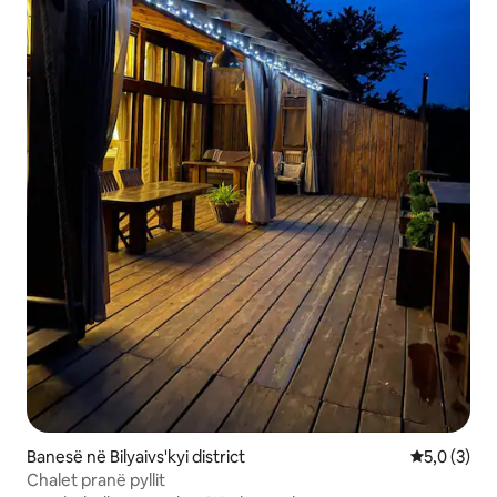
Banesë në Bilyaivs'kyi district
Vlerësimi m
5,0 (3)
Chalet pranë pyllit