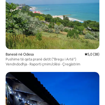
Banesë në Odesa
Vlerësimi me
5,0 (38)
Pushime të qeta pranë detit ("Bregu i Artë")
Vendndodhja
·
Raporti çmim/cilësi
·
Çregjistrim