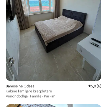
Banesë në Odesa
Vlerësimi m
5,0 (6)
Kabinë familjare bregdetare
Vendndodhja
·
Familje
·
Parkim