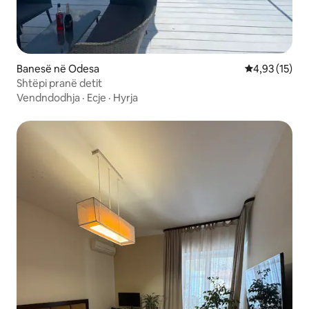
Banesë në Odesa
Vlerësimi mes
4,93 (15)
Shtëpi pranë detit
Vendndodhja
·
Ecje
·
Hyrja