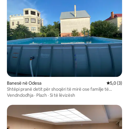
Banesë në Odesa
Vlerësimi m
5,0 (3)
Shtëpi pranë detit për shoqëri të mirë ose familje të
madhe.
Vendndodhja
·
Plazh
·
Si të lëvizësh