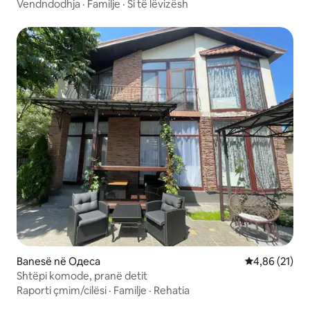
Vendndodhja
·
Familje
·
Si të lëvizësh
Banesë në Одеса
Vlerësimi mes
4,86 (21)
Shtëpi komode, pranë detit
Raporti çmim/cilësi
·
Familje
·
Rehatia