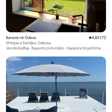
Banesë në Odesa
Vlerësimi mes
4,83 (71)
Shtëpia e familjes, Odessa
Vendndodhja
·
Raporti çmim/cilësi
·
Hapësira të jashtme