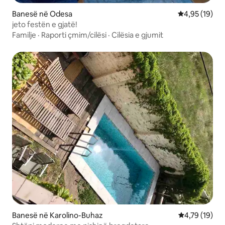
Banesë në Odesa
Vlerësimi mes
4,95 (19)
jeto festën e gjatë!
Familje
·
Raporti çmim/cilësi
·
Cilësia e gjumit
Banesë në Karolino-Buhaz
Vlerësimi mes
4,79 (19)