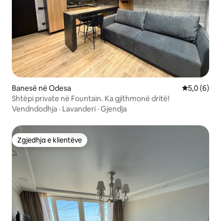
Banesë në Odesa
Vlerësimi m
5,0 (6)
Shtëpi private në Fountain. Ka gjithmonë dritë!
Vendndodhja
·
Lavanderi
·
Gjendja
Zgjedhja e klientëve
Zgjedhja e klientëve