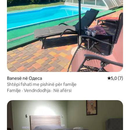
Banesë në Одеса
Vlerësimi m
5,0 (7)
Shtëpi fshati me pishinë për familje
Familje
·
Vendndodhja
·
Në afërsi