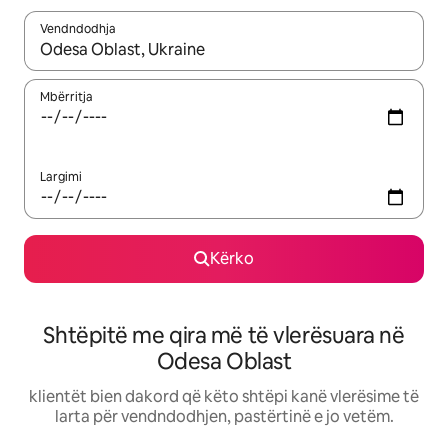
Vendndodhja
Kur rezultatet të jenë të disponueshme, lëviz me butonat e shig
Mbërritja
Largimi
Kërko
Shtëpitë me qira më të vlerësuara në
Odesa Oblast
klientët bien dakord që këto shtëpi kanë vlerësime të
larta për vendndodhjen, pastërtinë e jo vetëm.