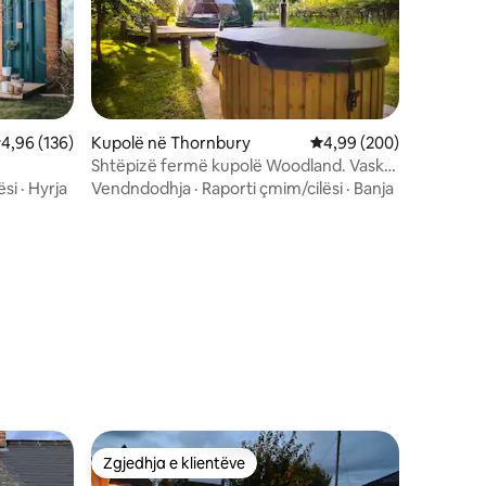
lerësimi mesatar 4,96 nga 5, 136 vlerësime
4,96 (136)
Kupolë në Thornbury
Vlerësimi mesatar 4,99
4,99 (200)
Shtëpizë fermë kupolë Woodland. Vaskë
me hidromasazh. arratisje luksoze
ësi
·
Hyrja
Vendndodhja
·
Raporti çmim/cilësi
·
Banja
Zgjedhja e klientëve
entëve
Zgjedhja e klientëve