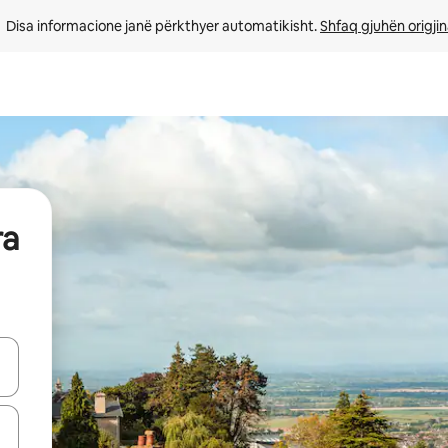
Disa informacione janë përkthyer automatikisht. 
Shfaq gjuhën origjin
ra
butonat e shigjetave lart e poshtë ose eksploro duke prekur ose duke l