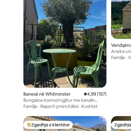
Vendqëndr
Aneksi un
Familje
·
V
Banesë në Whitminster
Vlerësimi mesatar 4,99 
4,99 (157)
Bungalow komod ngjitur me kanalin
Stroudwater.
Familje
·
Raporti çmim/cilësi
·
Kushtet
Zgjedhja e klientëve
Zgjedhja
Më të mirat e zgjedhjeve të klientëve
Zgjedhja