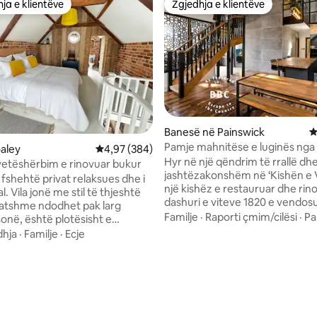
ja e klientëve
Zgjedhja e klientëve
rat e zgjedhjeve të klientëve
Zgjedhja e klientëve
nga 5, 484 vlerësime
Banesë në Painswick
V
Pamje mahnitëse e luginës nga 
oaley
Vlerësimi mesatar 4,97 nga 5, 384 vlerësime
4,97 (384)
restauruar në Cotswolds
Hyr në një qëndrim të rrallë dhe
vetëshërbim e rinovuar bukur
jashtëzakonshëm në ‘Kishën e V
 fshehtë privat relaksues dhe i
një kishëz e restauruar dhe ri
l. Vila jonë me stil të thjeshtë
dashuri e viteve 1820 e vendos
atshme ndodhet pak larg
kodër në fshatin idilik Cotswold
Familje
·
Raporti çmim/cilësi
·
Pa
plotësisht e
Sheepscombe. Kjo pronë magjepsëse
ajtur me një kuzhinë, derë
hja
·
Familje
·
Ecje
ndërthur karakterin e përjets
më vete, hyrje me vetëshërbim
sharmin e periudhës me një ndj
opsht privat me oborr të bukur
relaksuese bashkëkohore. Një a
n në fushën tonë ngjitur.
piktoreske vërtet unike në fsha
r qentë që të ushtrojnë. Është
Ndodhet në një mjedis të qetë 
itjeve mahnitëse të Cotswold
buzë Rezervatit natyror Blacks
ve të shkëlqyera dhe është e