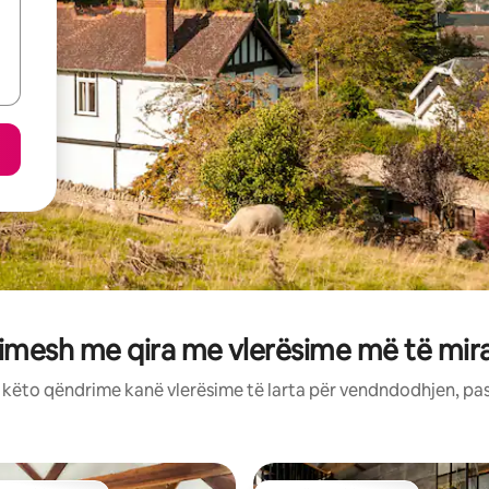
imesh me qira me vlerësime më të mi
: këto qëndrime kanë vlerësime të larta për vendndodhjen, pa