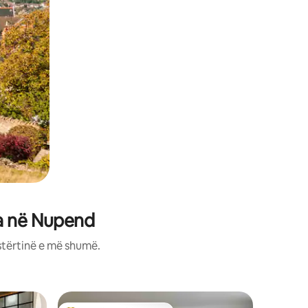
ra në Nupend
stërtinë e më shumë.
Vilë në P