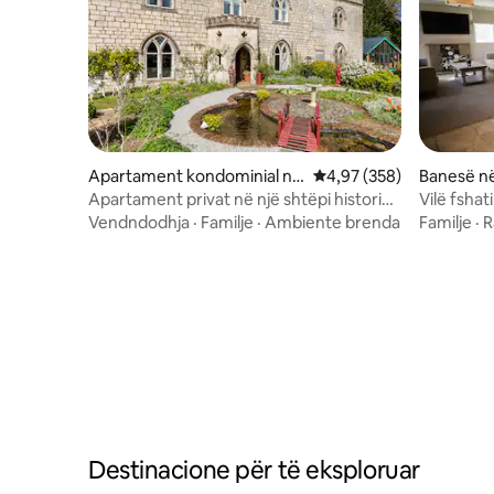
Apartament kondominial në
Vlerësimi mesatar 4,97 
4,97 (358)
Banesë në
Gloucestershire
Apartament privat në një shtëpi historike
Vilë fsha
mahnitëse
Vendndodhja
·
Familje
·
Ambiente brenda
Familje
·
R
Destinacione për të eksploruar