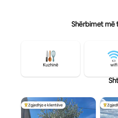
nën dysheme Qentë me sjellje të mirë
vendosur 
janë të mirëpritur Kopsht i mbyllur.
atraksione cotswo
Ndalohen rreptësisht festat/festat e
gjithasht
beqareshave
qetë për 
Shërbimet më t
Kuzhinë
wifi
Sh
Zgjedhja e klientëve
Zgjedh
Më të mirat e zgjedhjeve të klientëve
Më të mi