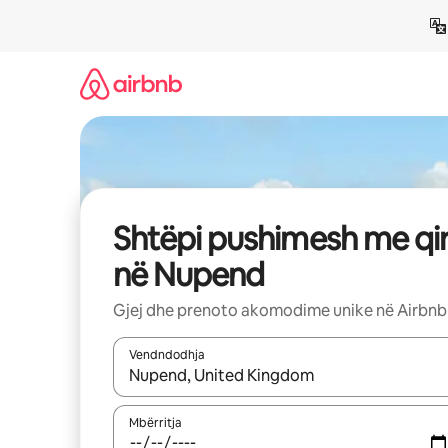
Kalo
te
përmbajtja
Shtëpi pushimesh me qi
në Nupend
Gjej dhe prenoto akomodime unike në Airbnb
Vendndodhja
Kur rezultatet të jenë të disponueshme, lëviz me 
Mbërritja