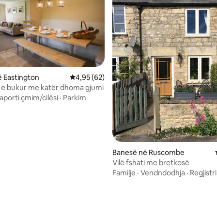
nga 5, 358 vlerësime
 Eastington
Vlerësimi mesatar 4,95 nga 5, 62 vlerësime
4,95 (62)
ti e bukur me katër dhoma gjumi
aporti çmim/cilësi
·
Parkim
Banesë në Ruscombe
Vilë fshati me bretkosë
Familje
·
Vendndodhja
·
Regjistr