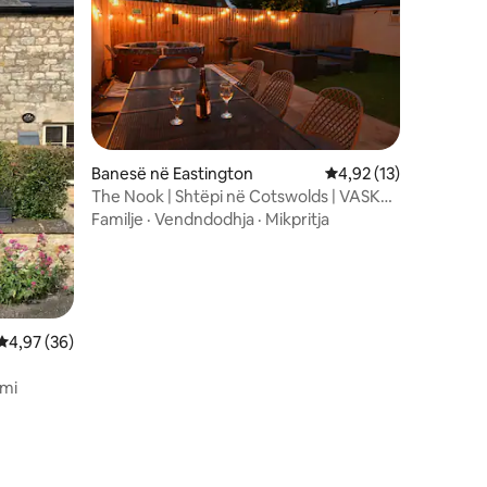
Banesë në Eastington
Vlerësimi mesatar 4,9
4,92 (13)
The Nook | Shtëpi në Cotswolds | VASKË
ME UJË TË NXEHTË | Për 9 persona
Familje
·
Vendndodhja
·
Mikpritja
Vlerësimi mesatar 4,97 nga 5, 36 vlerësime
4,97 (36)
imi