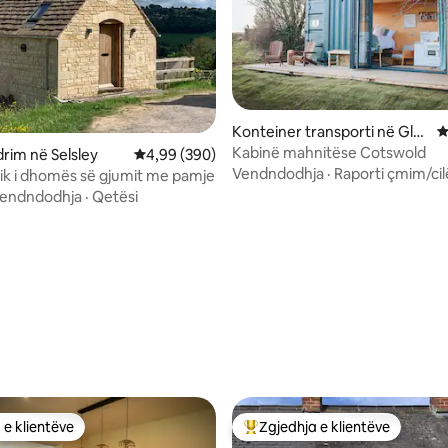
Konteiner transporti në Glo
V
ucestershire
Kabinë mahnitëse Cotswold
im në Selsley
Vlerësimi mesatar 4,99 nga 5, 390 vlerësime
4,99 (390)
Vendndodhja
·
Raporti çmim/cil
ik i dhomës së gjumit me pamje
endndodhja
·
Qetësi
nga 5, 157 vlerësime
 e klientëve
Zgjedhja e klientëve
 e klientëve
Më të mirat e zgjedhjeve të kli