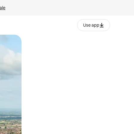
ale
Use app
ëvizur ekranin.