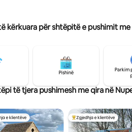
shëtitje piktoreske në luginë, n
mirë për vizita në shumë
fshati rustik, një shesh lojërash
ld. Ka wifi të fortë
pijetore të bukur poshtë korsis
u duke e bërë atë një vend të
të punuar nga shtëpia.
ë kërkuara për shtëpitë e pushimit me
Parkim 
Pishinë
tëpi të tjera pushimesh me qira në Nup
ja e klientëve
Zgjedhja e klientëve
rat e zgjedhjeve të klientëve
Më të mirat e zgjedhjeve të kli