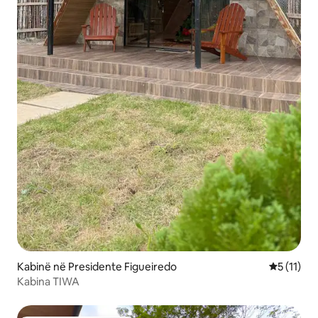
Kabinë në Presidente Figueiredo
Vlerësimi 
5 (11)
Kabina TIWA