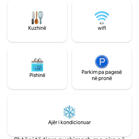
gjumi me një drit
marrësh frymë më thellë dhe të jetosh
pamje nga kopshti v
momentin. Shtëpia ndërthur rehatinë,
kuzhinë me plan t
dizajnin dhe ngrohtësinë, duke krijuar
ndenjjeje të rehat
një atmosferë intime dhe komode,
skaj dhe tingujt e
ideale si për relaksim ashtu edhe për
Kuzhinë
wifi
shoqërim.
Parkim pa pagesë
Pishinë
në pronë
Ajër i kondicionuar