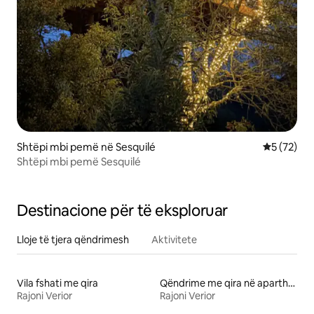
Shtëpi mbi pemë në Sesquilé
Vlerësimi 
5 (72)
Shtëpi mbi pemë Sesquilé
Destinacione për të eksploruar
Lloje të tjera qëndrimesh
Aktivitete
Vila fshati me qira
Qëndrime me qira në aparthotele
Rajoni Verior
Rajoni Verior