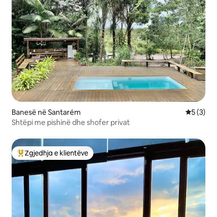
Banesë në Santarém
Vlerësimi
5 (3)
Shtëpi me pishinë dhe shofer privat
Zgjedhja e klientëve
Më të mirat e zgjedhjeve të klientëve