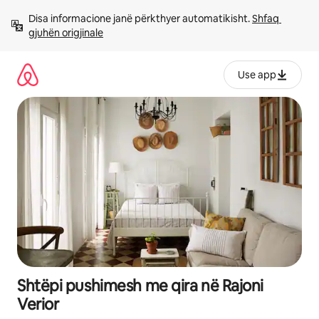
Kalo
Disa informacione janë përkthyer automatikisht. 
Shfaq 
te
gjuhën origjinale
përmbajtja
Use app
Shtëpi pushimesh me qira në Rajoni
Verior