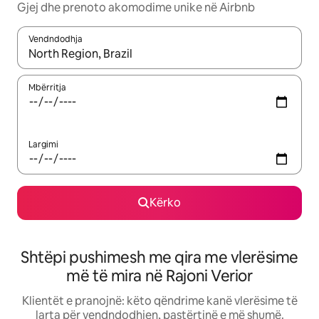
Gjej dhe prenoto akomodime unike në Airbnb
Vendndodhja
Kur rezultatet të jenë të disponueshme, lëviz me butonat e shig
Mbërritja
Largimi
Kërko
Shtëpi pushimesh me qira me vlerësime
më të mira në Rajoni Verior
Klientët e pranojnë: këto qëndrime kanë vlerësime të
larta për vendndodhjen, pastërtinë e më shumë.