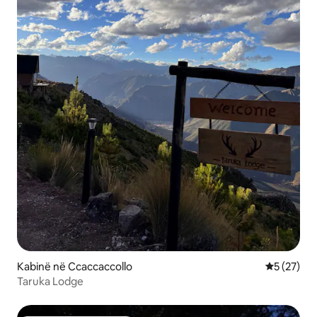
Kabinë në Ccaccaccollo
Vlerësimi 
5 (27)
Taruka Lodge