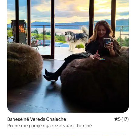
Banesë në Vereda Chaleche
Vlerësimi 
5 (17)
Pronë me pamje nga rezervuari i Tominé