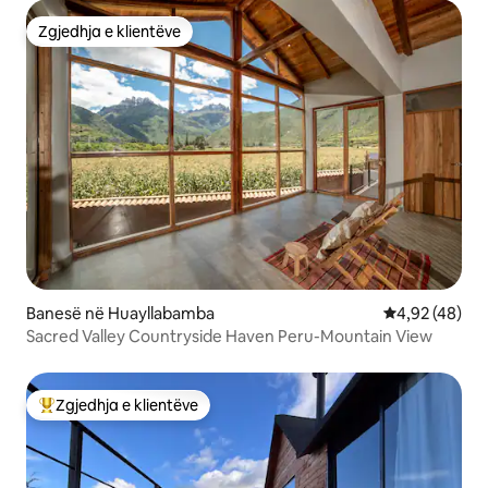
Zgjedhja e klientëve
Zgjedhja e klientëve
Banesë në Huayllabamba
Vlerësimi mes
4,92 (48)
Sacred Valley Countryside Haven Peru-Mountain View
Zgjedhja e klientëve
Më të mirat e zgjedhjeve të klientëve