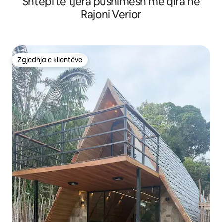
Shtëpi të tjera pushimesh me qira në
Rajoni Verior
Zgjedhja e klientëve
Zgjedhja e klientëve