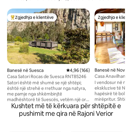
Zgjedhja e klientëve
Zgjedhja e klient
Më të mirat e zgjedhjeve të klientëve
Zgjedhja e klient
Banesë në Novo A
Banesë në Suesca
Vlerësimi mesatar 4,96 nga 5, 1
4,96 (166)
Casa Anavilhanas
Casa Satori Rocas de Suesca RNT85246
I vendosur në një
Satori është më shumë se një shtëpi;
ekskluzive të Novo
është një strehë e rrethuar nga natyra,
hapësirë të bollsh
me pamje nga shkëmbinjtë
mirëpritur. Shtëpi
madhështorë të Suescës, vetëm një orë
Kushtet më të kërkuara për shtëpitë e
mahnitëse të arki
larg Bogotës. Një hapësirë e projektuar
dhe të lindjes së d
për t'u shkëputur nga rrëmuja dhe për
pushimit me qira në Rajoni Verior
të rehatshme të a
t'u rilidhur me gjërat thelbësore. Në
bashkëkohore: 2 
Satori, heshtja, peizazhi dhe energjia e
ballkone me pamje
vendit të ftojnë të ngadalësosh ritmin, të