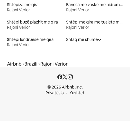
Shtëpiza me qira
Banesa me vaskë me hidromasazh me qira
Rajoni Verior
Rajoni Verior
Shtëpi buzë plazhit me qira
Shtëpi me qira me tualete me lartësi të përshtatshme
Rajoni Verior
Rajoni Verior
Shtëpi lundruese me qira
Shfaq më shumë
Rajoni Verior
Airbnb
Brazili
Rajoni Verior
© 2026 Airbnb, Inc.
Privatësia
Kushtet