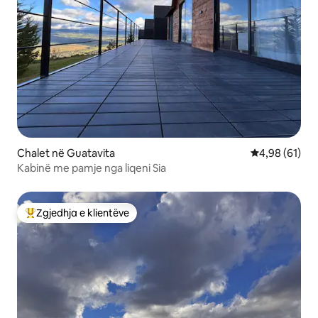
Chalet në Guatavita
Vlerësimi mes
4,98 (61)
Kabinë me pamje nga liqeni Sia
Zgjedhja e klientëve
Më të mirat e zgjedhjeve të klientëve