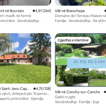
nga 5, 242 vlerësime
nt në Boursies
Vlerësimi mesatar 4,91 nga 5, 244 vlerësime
4,91 (244)
Vilë në Boeschepe
V
nt i madh në fermë
Domaine de l 'Arneau Maison 
të Flanders
mim/cilësi
·
Vendndodhja
·
Familje
·
Vendndodhja
·
Në afërs
tës
Zgjedhja e klientëve
tës
Zgjedhja e klientëve
ë Saint-Jans-Cappe
Vlerësimi mesatar 4,75 nga 5, 128 vlerësime
4,75 (128)
Vilë në Conchy-sur-Canche
V
e ujkut, shtëpizë për 10 persona
Gjatë rrugës
Noir
aporti çmim/cilësi
·
Gjendja
Vendndodhja
·
Familje
·
Ecje