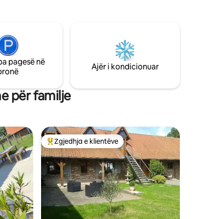
Një bazë ideale për ekskursione ose për
më shumë vende turistike. Me kërkesë,
dres,
mëngjesi: 13 euro/person: të prenotohet
 ftohta
para mbërritjes
e në
pa pagesë në
Ajër i kondicionuar
pronë
 për familje
Zgjedhja e klientëve
entëve
Më të mirat e zgjedhjeve të klientëve