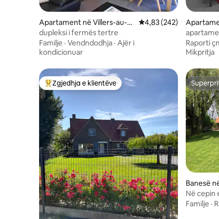
Apartament në Villers-au-T
Vlerësimi mesatar 4,83 
4,83 (242)
Apartame
ertre
dupleksi i fermës tertre
apartame
Familje
·
Vendndodhja
·
Ajër i
Raporti ç
kondicionuar
Mikpritja
Zgjedhja e klientëve
Superpri
Më të mirat e zgjedhjeve të klientëve
Superpri
Banesë n
l
Në cepin 
në Mont-
Familje
·
R