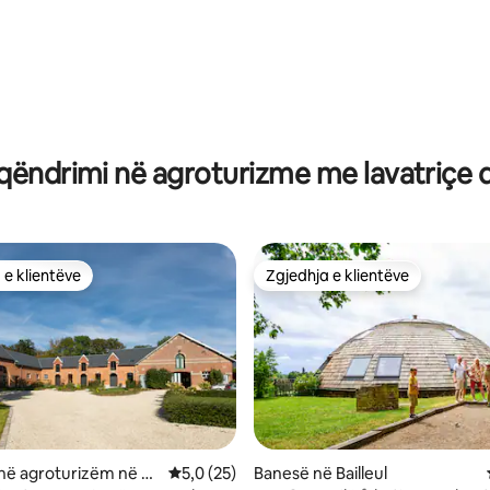
nga 5, 382 vlerësime
ëndrimi në agroturizme me lavatriçe 
 e klientëve
Zgjedhja e klientëve
 e klientëve
Zgjedhja e klientëve
nga 5, 177 vlerësime
në agroturizëm në W
Vlerësimi mesatar 5,0 nga 5, 25 vlerësime
5,0 (25)
Banesë në Bailleul