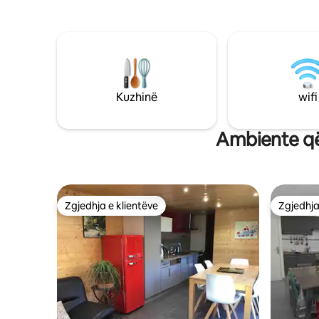
ngrënies,
ndenjjeje me sobë druri. 1 dhomë tjetër
ambientin e gjumit;
ndenjjeje me oxhak qendror, dhomë
gjumi dhe
dushi në katin përdhes dhe 4 dhoma
banjë). S
gjumi lart. Një shtëpi tjetër e vogël me
ushqime t
kuzhinë, tualet, dhomë dushi dhe dhomë
gjumi të madhe me tarracë.
Kuzhinë
wifi
Ambiente që
Zgjedhja e klientëve
Zgjedhja
Zgjedhja e klientëve
Zgjedhja