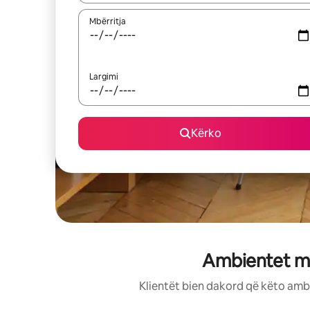
Mbërritja
Largimi
Kërko
Ambientet më
Klientët bien dakord që këto ambi