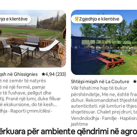
ja e klientëve
Zgjedhja e klientëve
rat e zgjedhjeve të klientëve
Më të mirat e zgjedhjeve të kli
qsh në Ghissignies
Vlerësimi mesatar 4,94 nga 5, 233 vlerësime
4,94 (233)
erë në zemër të natyrës
nga 5, 103 vlerësime
Shtëpi miqsh në La Couture
V
rë në një fermë, pamje
Vilë fshati me hap të bukur
 të fushave, pellgut dhe
përshëndetje, Me ne, është fr
tij. Pranë një lumi, duke filluar
duhur. Rekomandohet thjeshtë
 ekskursione, do të kesh
autenticiteti. një lumturi e thje
hatinë dhe qetësinë për të
hja
·
Raporti çmim/cilësi
·
shqetësuar. Chalet prej druri, 
ë qëndrim të këndshëm në mes
pamje nga perëndimi i diellit d
Vendndodhja
·
Familje
·
Hapësir
. Pjesa e brendshme e loftit
ujit. Qasje në të gjitha shërbim
jashtme
 nga një dhomë e bukur duke
ërkuara për ambiente qëndrimi në agr
2 km, dyqan ushqimesh, furrë 
 kuzhinën e pajisur, dhomën e
kasap, farmaci. përtej, hiperma