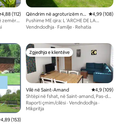
lerësimi mesatar 4,88 nga 5, 112 vlerësime
4,88 (112)
Qëndrim në agroturizëm në
Vlerësimi mesatar 4,99
4,99 (108)
La Couture
në zemër
Pushime ME qira: L 'ARCHE DE LA
COUTURE
i
Vendndodhja
·
Familje
·
Rehatia
Zgjedhja e klientëve
Zgjedhja e klientëve
Vilë në Saint-Amand
Vlerësimi mesatar 4,9
4,9 (109)
Shtëpi në fshat, në Saint-amand, Pas-de-
Calais
Raporti çmim/cilësi
·
Vendndodhja
·
Mikpritja
lerësimi mesatar 4,89 nga 5, 153 vlerësime
4,89 (153)