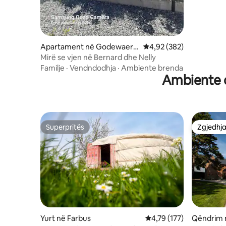
Apartament në Godewaers
Vlerësimi mesatar 4,92 
4,92 (382)
velde
Mirë se vjen në Bernard dhe Nelly
Familje
·
Vendndodhja
·
Ambiente brenda
Ambiente q
Superpritës
Zgjedhja
Superpritës
Zgjedhja
Yurt në Farbus
Vlerësimi mesatar 4,79 
4,79 (177)
Qëndrim 