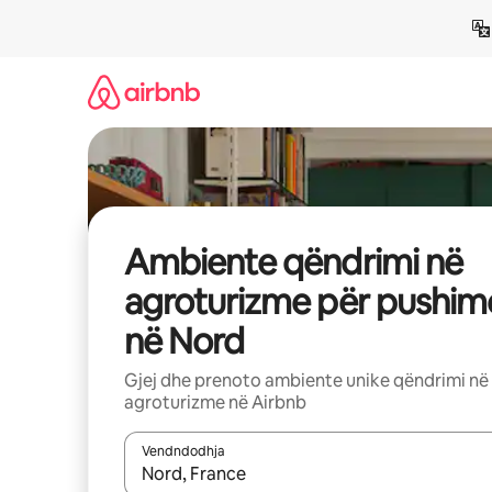
Kalo
te
përmbajtja
Ambiente qëndrimi në
agroturizme për pushim
në Nord
Gjej dhe prenoto ambiente unike qëndrimi në
agroturizme në Airbnb
Vendndodhja
Kur rezultatet të jenë të disponueshme, lëviz me 