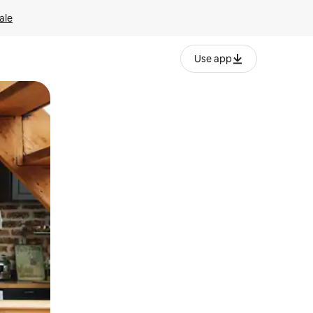
ale
Use app
ëvizur ekranin.