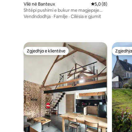
Vilë në Banteux
Vlerësimi mesatar 5,
5,0 (8)
Shtëpi pushimi e bukur me magjepsje
125m2
Vendndodhja
·
Familje
·
Cilësia e gjumit
Zgjedhja e klientëve
Zgjedhja
Zgjedhja e klientëve
Zgjedhja