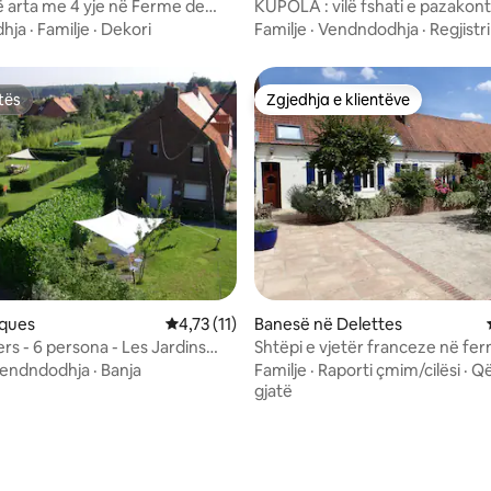
-Selvigny
ë arta me 4 yje në Ferme de
KUPOLA : vilë fshati e pazakon
luksoze
hja
·
Familje
·
Dekori
Familje
·
Vendndodhja
·
Regjistr
tës
Zgjedhja e klientëve
tës
Zgjedhja e klientëve
rques
Vlerësimi mesatar 4,73 nga 5, 11 vlerësime
4,73 (11)
Banesë në Delettes
rs - 6 persona - Les Jardins
Shtëpi e vjetër franceze në f
oborr dhe pishinë private
endndodhja
·
Banja
Familje
·
Raporti çmim/cilësi
·
Që
gjatë