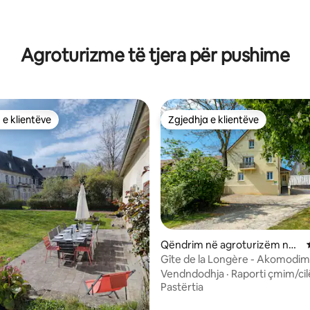
0 nga 5, 8 vlerësime
Agroturizme të tjera për pushime
 e klientëve
Zgjedhja e klientëve
 e klientëve
Zgjedhja e klientëve
Qëndrim në agroturizëm në
Fruges
Gîte de la Longère - Akomodimi
Vendndodhja
·
Raporti çmim/cil
Pastërtia