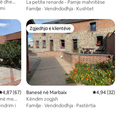
të dhe
La petite renarde - Pamje mahnitëse
imi
Familje
·
Vendndodhja
·
Kushtet
Zgjedhja e klientëve
Zgjedhja e klientëve
Vlerësimi mesatar 4,87 nga 5, 67 vlerësime
4,87 (67)
Banesë në Marbaix
Vlerësimi mesatar 4,9
4,94 (32)
ermë me
Këndim zogjsh
ndrim i
Familje
·
Vendndodhja
·
Pastërtia