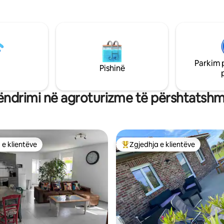
 dhomën e ndenjjes dhe
km. Shëtitje të këndshme përreth
 një dhomë të vogël
(marinë e vogël, Mont des Flan
 një banjë të mirë (dush dhe
stacion uji) Gatimi i prerjeve të
ipas kërkesës, ne ofrojmë
dhe degustimi i birrës artizanal
ë mira tipike.
fabrikën lokale të birrës.
Parkim 
Pishinë
ndrimi në agroturizme të përshtatshme
 e klientëve
Zgjedhja e klientëve
 e klientëve
Më të mirat e zgjedhjeve të kli