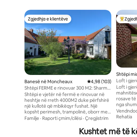
Zgjedhja e klientëve
Zgjedh
Zgjedhja e klientëve
Më të mi
Shtëpi mi
Loft i gj
Banesë në Moncheaux
Vlerësimi mesatar 4,98 
4,98 (103)
Loft i gje
Shtëpi FERME e rinovuar 300 M2: Sharmi,
mahnitëse
Qetësi dhe natyrë
Shtëpi e vjetër në fermë e rinovuar në
rosave të 
heshtje në rreth 4000M2 duke përfshirë
nga shumë
një kullotë që mbikëqyr fushat. Një
gjithë re
Vendndod
kopsht perimesh, trampolinë, oborr me
kaluar nj
Rehatia
boules, për këtë rezidencë magjepsëse
Familje
·
Raporti çmim/cilësi
·
Çregjistrim
të natyrës
prej rreth 300M2 të përbërë nga një
përbëhet
banesë kryesore me një kuzhinë të
Kushtet më të k
përfshirë
pajisur plotësisht të hapur për një dhomë