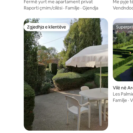
alincourt
Fermë yurt me apartament privat
Me pyje t
Sorval
Raporti çmim/cilësi
·
Familje
·
Gjendja
Vendndod
Zgjedhja e klientëve
Superpri
Zgjedhja e klientëve
Superpri
Vilë në A
Les Palmie
D'Ilona
Familje
·
V