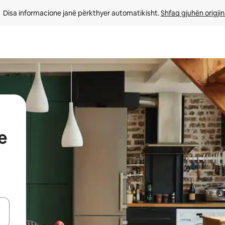
Disa informacione janë përkthyer automatikisht. 
Shfaq gjuhën origjin
e
butonat e shigjetave lart e poshtë ose eksploro duke prekur ose duke l