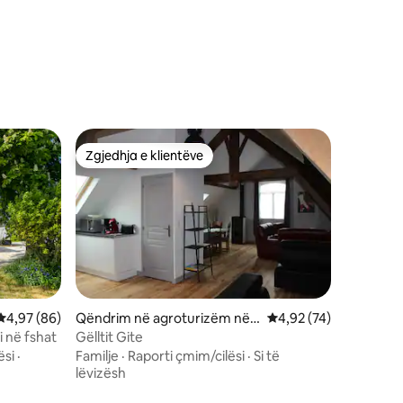
Zgjedhja e klientëve
Zgjedhja e klientëve
Vlerësimi mesatar 4,97 nga 5, 86 vlerësime
4,97 (86)
Qëndrim në agroturizëm në
Vlerësimi mesatar 4,9
4,92 (74)
Nieppe
 në fshat
Gëlltit Gite
ësi
·
Familje
·
Raporti çmim/cilësi
·
Si të
lëvizësh