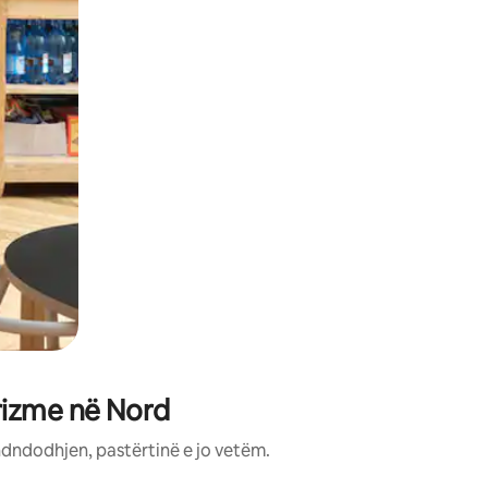
rizme në Nord
ndndodhjen, pastërtinë e jo vetëm.