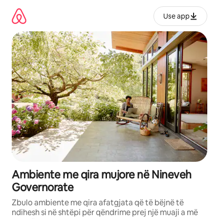
Kalo
te
Use app
përmbajtja
Ambiente me qira mujore në Nineveh
Governorate
Zbulo ambiente me qira afatgjata që të bëjnë të
ndihesh si në shtëpi për qëndrime prej një muaji a më