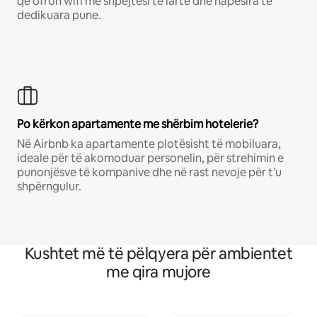
që ofron wifi me shpejtësi të lartë dhe hapësira të
dedikuara pune.
Po kërkon apartamente me shërbim hotelerie?
Në Airbnb ka apartamente plotësisht të mobiluara,
ideale për të akomoduar personelin, për strehimin e
punonjësve të kompanive dhe në rast nevoje për t'u
shpërngulur.
Kushtet më të pëlqyera për ambientet
me qira mujore