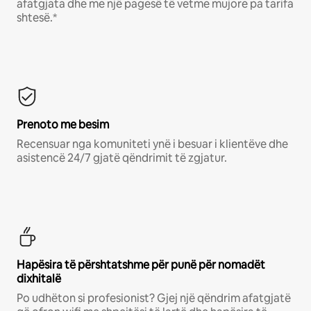
afatgjata dhe me një pagesë të vetme mujore pa tarifa
shtesë.*
Prenoto me besim
Recensuar nga komuniteti ynë i besuar i klientëve dhe
asistencë 24/7 gjatë qëndrimit të zgjatur.
Hapësira të përshtatshme për punë për nomadët
dixhitalë
Po udhëton si profesionist? Gjej një qëndrim afatgjatë