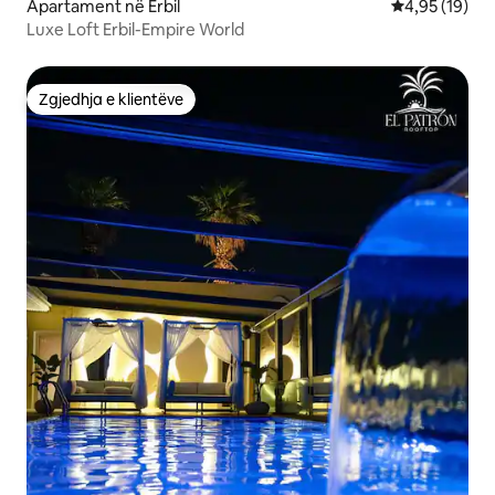
Apartament në Erbil
Vlerësimi mes
4,95 (19)
Luxe Loft Erbil-Empire World
Zgjedhja e klientëve
Zgjedhja e klientëve