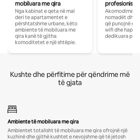
mobiluara me qira
profesionistët
Nga kabinat e qeta në mal
Akomodime të 
deri te apartamentet e
nomadët dhe pr
përshtatshme urbane, këto
që punojnë në 
ambiente të mobiluara me
wifi dhe hapësi
qira kanë të gjitha
dedikuara pune
komoditetet e një shtëpie.
Kushte dhe përfitime për qëndrime më
të gjata
Ambiente të mobiluara me qira
Ambientet totalisht të mobiluara me qira ofrojnë një
kuzhinë dhe gjithë kushtet e nevojshme që të jetosh