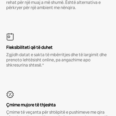
rehat për një muaj a më shumë. Është alternativa e
përkryer për një ambient me nënqira.
Fleksibiliteti që të duhet
Zgjidh datat e sakta të mbërritjes dhe të largimit dhe
prenoto lehtësisht online, pa angazhime apo
shkresurina shtesë.*
Çmime mujore të thjeshta
Çmime të veçanta për shtëpitë e pushimeve me qira