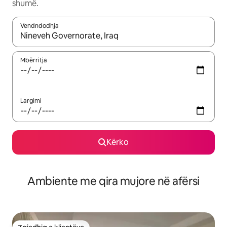
shumë.
Vendndodhja
Kur rezultatet të jenë të disponueshme, lëviz me butonat e shig
Mbërritja
Largimi
Kërko
Ambiente me qira mujore në afërsi