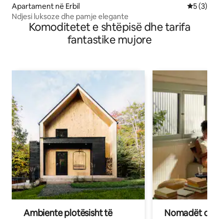
Apartament në Erbil
Vlerësimi
5 (3)
Ndjesi luksoze dhe pamje elegante
Komoditetet e shtëpisë dhe tarifa
fantastike mujore
Ambiente plotësisht të
Nomadët dixh