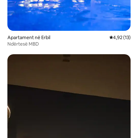
Apartament në Erbil
Vlerësimi mes
4,92 (13)
Ndërtesë MBD