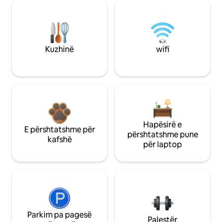
Kuzhinë
wifi
Hapësirë e
E përshtatshme për
përshtatshme pune
kafshë
për laptop
Parkim pa pagesë
Palestër