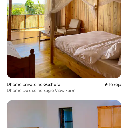
Dhomë private në Gashora
Vendqëndrim
Të reja
Dhomë Deluxe në Eagle View Farm