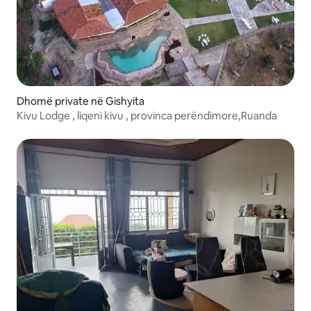
Dhomë private në Gishyita
Kivu Lodge , liqeni kivu , provinca perëndimore,Ruanda