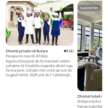
Superpritës
Superpritës
Dhomë private në Butare
Vlerësimi mesatar 5 nga 5,
5 (4)
Parajsa në mes të Afrikës
Nga kuzhina jonë do të marrësh vetëm
ushqime të freskëta organike direkt nga
ferma jonë. Ushqim më i mirë që nuk do
ta gjesh lehtë. Stafi ynë do t 'i plotësojë
të gjitha nevojat e tua dhe do të të
shërbejë me buzëqeshje të gjerë
afrikane. Në dhomat tona do të kesh
televizorë inteligjentë (këtu Netflix do të
Dhomë hoteli në
funksionojë në mënyrë të përkryer).
Shtëpi e bukur pus
Mëngjesi yt do të fillojë me fruta të
shenjtë të Kibeho
Pamje mahnitëse n
freskëta nga kopshti ynë dhe lëng më i