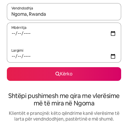
Vendndodhja
Kur rezultatet të jenë të disponueshme, lëviz me butonat e shig
Mbërritja
Largimi
Kërko
Shtëpi pushimesh me qira me vlerësime
më të mira në Ngoma
Klientët e pranojnë: këto qëndrime kanë vlerësime të
larta për vendndodhjen, pastërtinë e më shumë.