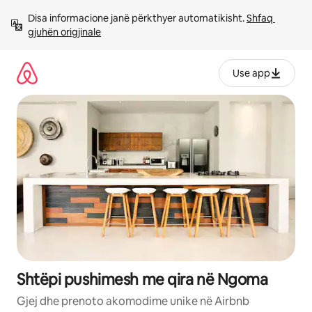
Kalo
Disa informacione janë përkthyer automatikisht. 
Shfaq 
te
gjuhën origjinale
përmbajtja
Use app
Shtëpi pushimesh me qira në Ngoma
Gjej dhe prenoto akomodime unike në Airbnb