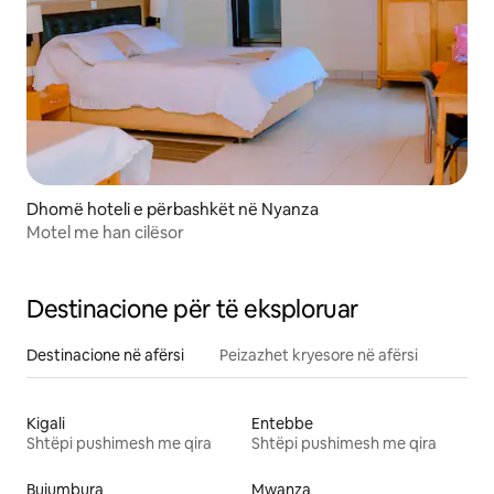
Dhomë hoteli e përbashkët në Nyanza
Motel me han cilësor
Destinacione për të eksploruar
Destinacione në afërsi
Peizazhet kryesore në afërsi
Kigali
Entebbe
Shtëpi pushimesh me qira
Shtëpi pushimesh me qira
Bujumbura
Mwanza