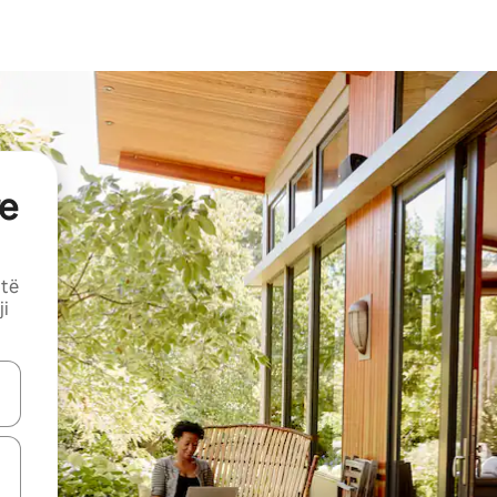
e
 të
ji
butonat e shigjetave lart e poshtë ose eksploro duke prekur ose duke l