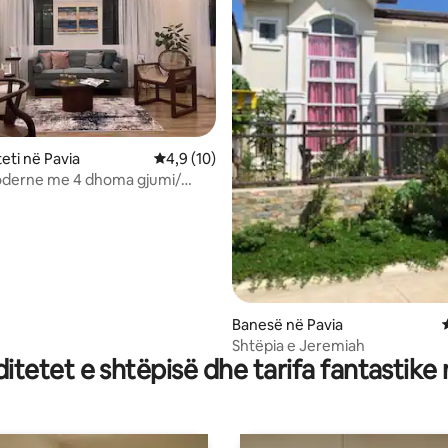
eti në Pavia
Vlerësimi mesatar 4,9 nga 5, 10 vlerësime
4,9 (10)
oderne me 4 dhoma gjumi/
he klub shtëpie/pranë
t
5 nga 5, 3 vlerësime
Banesë në Pavia
Shtëpia e Jeremiah
tetet e shtëpisë dhe tarifa fantastike