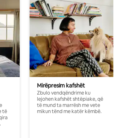
Mirëpresim kafshët
Zbulo vendqëndrime ku
lejohen kafshët shtëpiake, që
e
të mund ta marrësh me vete
e të
mikun tënd me katër këmbë.
qira
.