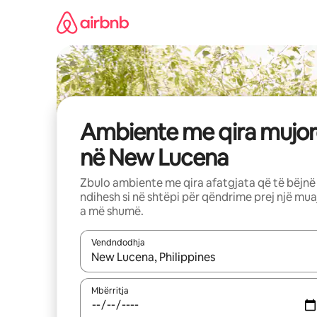
Kalo
te
përmbajtja
Ambiente me qira mujor
në New Lucena
Zbulo ambiente me qira afatgjata që të bëjnë
ndihesh si në shtëpi për qëndrime prej një mua
a më shumë.
Vendndodhja
Kur rezultatet të jenë të disponueshme, lëviz me 
Mbërritja