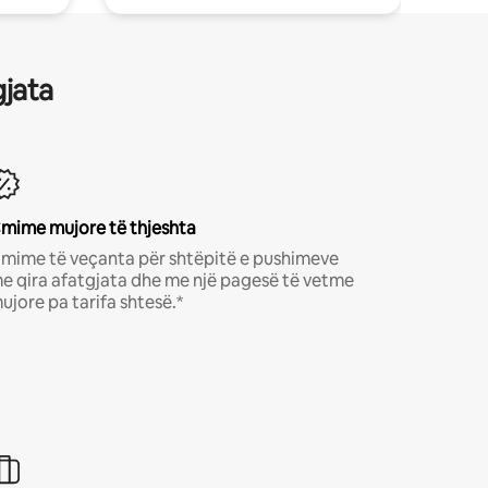
gjata
mime mujore të thjeshta
mime të veçanta për shtëpitë e pushimeve
e qira afatgjata dhe me një pagesë të vetme
ujore pa tarifa shtesë.*