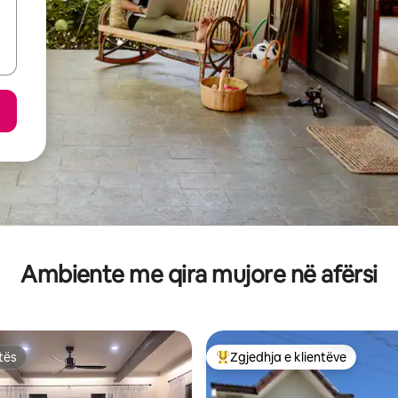
Ambiente me qira mujore në afërsi
tës
Zgjedhja e klientëve
tës
Më të mirat e zgjedhjeve të kli