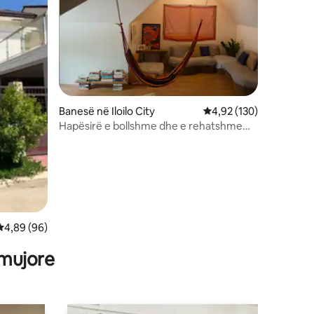
Banesë në Iloilo City
Vlerësimi mesatar 4,92
4,92 (130)
Hapësirë e bollshme dhe e rehatshme
1BR papafingo-2min nga Stacioni i
Autobusëve
Vlerësimi mesatar 4,89 nga 5, 96 vlerësime
4,89 (96)
 mujore