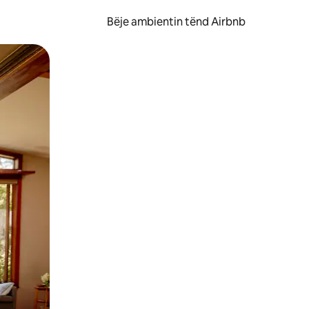
Bëje ambientin tënd Airbnb
ëvizur ekranin.