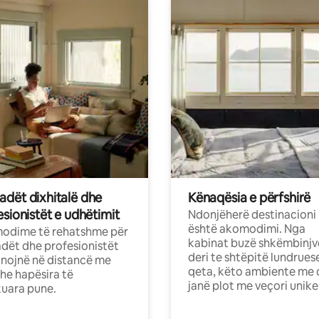
dët dixhitalë dhe
Kënaqësia e përfshirë
sionistët e udhëtimit
Ndonjëherë destinacioni
është akomodimi. Nga
odime të rehatshme për
kabinat buzë shkëmbinjv
ët dhe profesionistët
deri te shtëpitë lundrues
nojnë në distancë me
qeta, këto ambiente me 
dhe hapësira të
janë plot me veçori unike
uara pune.