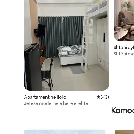
Shtëpi qyt
Shtëpi m
Pishinë d
aeroporti
Apartament në Iloilo
Vlerësimi mesatar 
5 (3)
Jetesë moderne e bërë e lehtë
Komodi