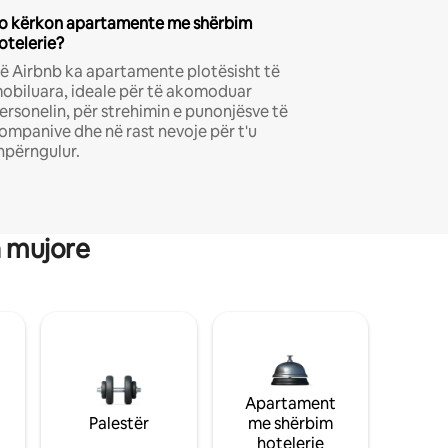
o kërkon apartamente me shërbim
otelerie?
ë Airbnb ka apartamente plotësisht të
obiluara, ideale për të akomoduar
ersonelin, për strehimin e punonjësve të
ompanive dhe në rast nevoje për t'u
hpërngulur.
a mujore
Apartament
Palestër
me shërbim
hotelerie