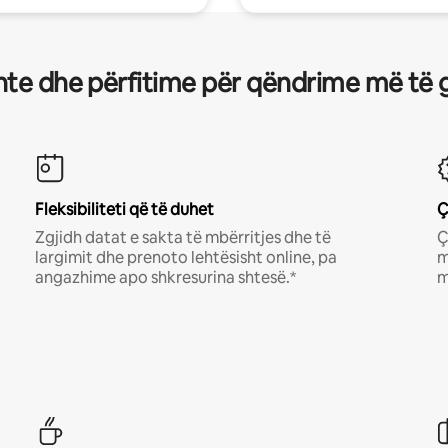
te dhe përfitime për qëndrime më të 
Fleksibiliteti që të duhet
Ç
Zgjidh datat e sakta të mbërritjes dhe të
Ç
largimit dhe prenoto lehtësisht online, pa
m
angazhime apo shkresurina shtesë.*
m