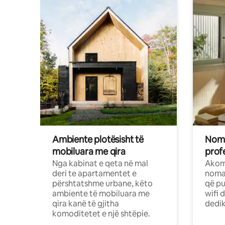
Ambiente plotësisht të
Noma
mobiluara me qira
profe
Nga kabinat e qeta në mal
Akom
deri te apartamentet e
nomad
përshtatshme urbane, këto
që pu
ambiente të mobiluara me
wifi 
qira kanë të gjitha
dedik
komoditetet e një shtëpie.