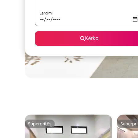
Largimi
Kërko
Superpritës
Superpri
Superpritës
Superpri