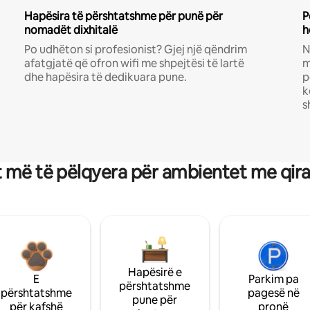
Hapësira të përshtatshme për punë për
P
nomadët dixhitalë
h
Po udhëton si profesionist? Gjej një qëndrim
N
afatgjatë që ofron wifi me shpejtësi të lartë
m
dhe hapësira të dedikuara pune.
p
k
s
 më të pëlqyera për ambientet me qir
Hapësirë e
E
Parkim pa
përshtatshme
përshtatshme
pagesë në
pune për
për kafshë
pronë