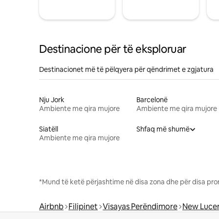
Destinacione për të eksploruar
Destinacionet më të pëlqyera për qëndrimet e zgjatura
Nju Jork
Barcelonë
Ambiente me qira mujore
Ambiente me qira mujore
Siatëll
Shfaq më shumë
Ambiente me qira mujore
*Mund të ketë përjashtime në disa zona dhe për disa pro
Airbnb
Filipinet
Visayas Perëndimore
New Luce