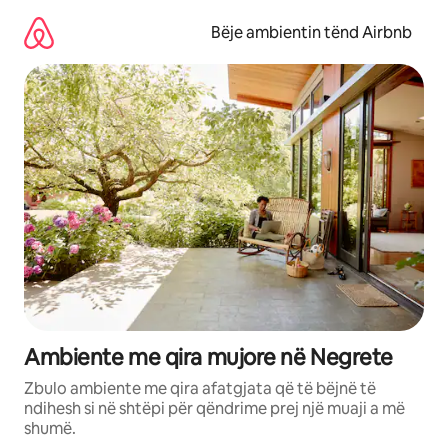
Kalo
te
Bëje ambientin tënd Airbnb
përmbajtja
Ambiente me qira mujore në Negrete
Zbulo ambiente me qira afatgjata që të bëjnë të
ndihesh si në shtëpi për qëndrime prej një muaji a më
shumë.