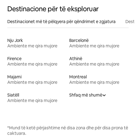
Destinacione për të eksploruar
Destinacionet më të pëlqyera për qëndrimet e zgjatura
Desti
Nju Jork
Barcelonë
Ambiente me qira mujore
Ambiente me qira mujore
Firence
Athinë
Ambiente me qira mujore
Ambiente me qira mujore
Majami
Montreal
Ambiente me qira mujore
Ambiente me qira mujore
Siatëll
Shfaq më shumë
Ambiente me qira mujore
*Mund të ketë përjashtime në disa zona dhe për disa prona të
caktuara.