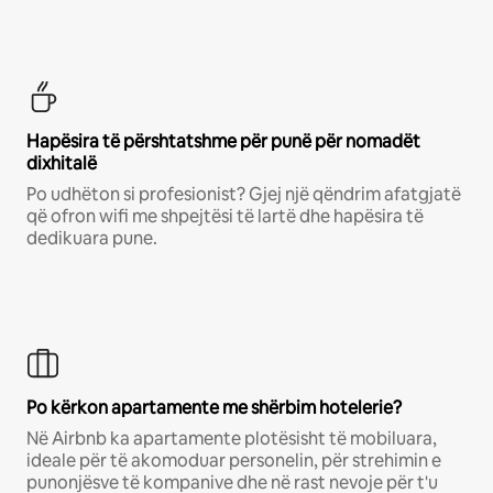
Hapësira të përshtatshme për punë për nomadët
dixhitalë
Po udhëton si profesionist? Gjej një qëndrim afatgjatë
që ofron wifi me shpejtësi të lartë dhe hapësira të
dedikuara pune.
Po kërkon apartamente me shërbim hotelerie?
Në Airbnb ka apartamente plotësisht të mobiluara,
ideale për të akomoduar personelin, për strehimin e
punonjësve të kompanive dhe në rast nevoje për t'u