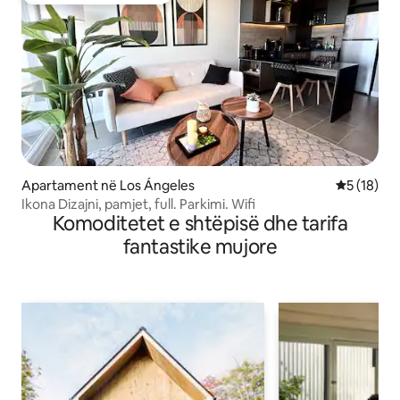
Apartament në Los Ángeles
Vlerësimi 
5 (18)
Ikona Dizajni, pamjet, full. Parkimi. Wifi
Komoditetet e shtëpisë dhe tarifa
fantastike mujore