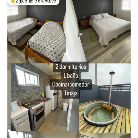
Zgjedhja e klientëve
Më të mirat e zgjedhjeve të klientëve