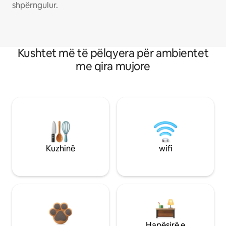
shpërngulur.
Kushtet më të pëlqyera për ambientet
me qira mujore
Kuzhinë
wifi
Hapësirë e