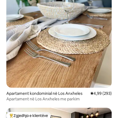
Apartament kondominial në Los Anxheles
Vlerësimi mesa
4,99 (293)
Apartament në Los Anxheles me parkim
Zgjedhja e klientëve
Më të mirat e zgjedhjeve të klientëve