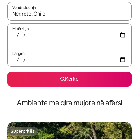
Vendndodhja
Kur rezultatet të jenë të disponueshme, lëviz me butonat e shig
Mbërritja
Largimi
Kërko
Ambiente me qira mujore në afërsi
Superpritës
Superpritës