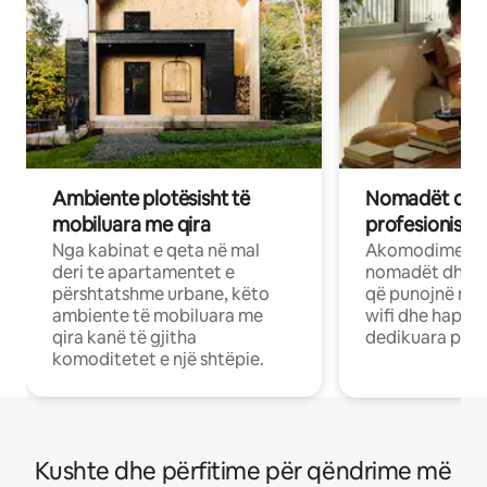
Ambiente plotësisht të
Nomadët dixh
mobiluara me qira
profesionistët
Nga kabinat e qeta në mal
Akomodime të 
deri te apartamentet e
nomadët dhe pr
përshtatshme urbane, këto
që punojnë në 
ambiente të mobiluara me
wifi dhe hapësi
qira kanë të gjitha
dedikuara pune
komoditetet e një shtëpie.
Kushte dhe përfitime për qëndrime më