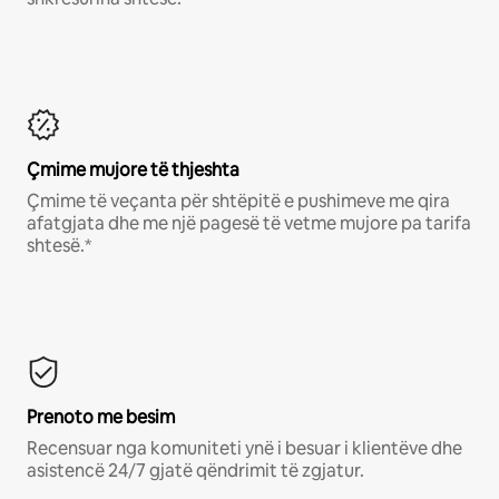
Çmime mujore të thjeshta
Çmime të veçanta për shtëpitë e pushimeve me qira
afatgjata dhe me një pagesë të vetme mujore pa tarifa
shtesë.*
Prenoto me besim
Recensuar nga komuniteti ynë i besuar i klientëve dhe
asistencë 24/7 gjatë qëndrimit të zgjatur.