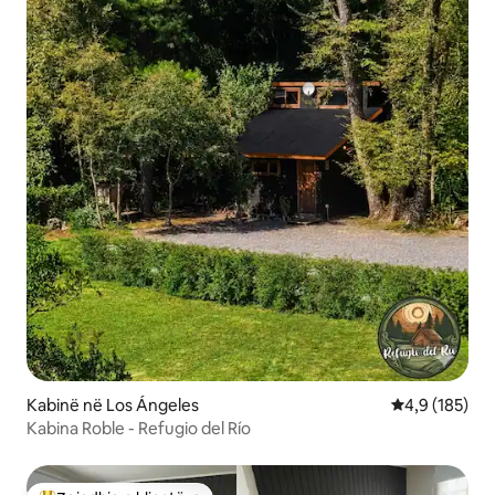
Kabinë në Los Ángeles
Vlerësimi mes
4,9 (185)
Kabina Roble - Refugio del Río