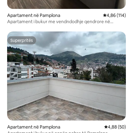
Apartament në Pamplona
Vlerësimi mesa
4,86 (114)
Apartament i bukur me vendndodhje qendrore në
Pamplona
Superpritës
Superpritës
Apartament në Pamplona
Vlerësimi mes
4,88 (50)