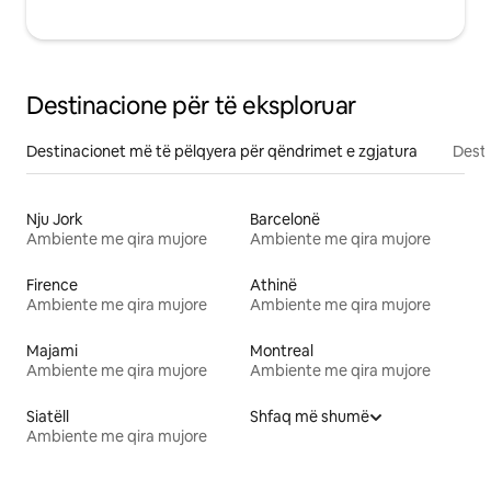
Destinacione për të eksploruar
Destinacionet më të pëlqyera për qëndrimet e zgjatura
Desti
Nju Jork
Barcelonë
Ambiente me qira mujore
Ambiente me qira mujore
Firence
Athinë
Ambiente me qira mujore
Ambiente me qira mujore
Majami
Montreal
Ambiente me qira mujore
Ambiente me qira mujore
Siatëll
Shfaq më shumë
Ambiente me qira mujore