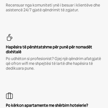
Recensuar nga komuniteti ynë i besuar i klientëve dhe
asistencë 24/7 gjatë qëndrimit të zgjatur.
Hapësira të përshtatshme për punë për nomadët
dixhitalë
Po udhëton si profesionist? Gjej një qëndrim afatgjatë
që ofron wifi me shpejtësi të lartë dhe hapësira të
dedikuara pune.
Po kërkon apartamente me shërbim hotelerie?