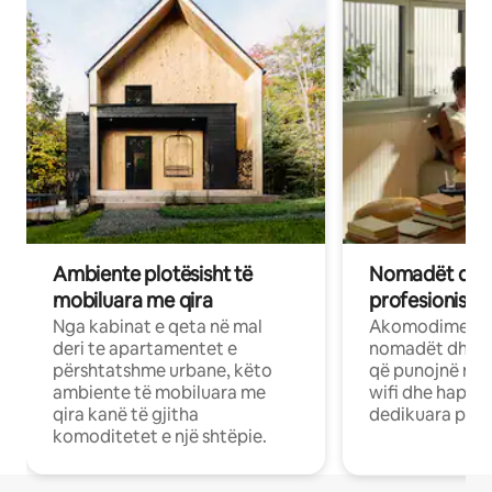
Ambiente plotësisht të
Nomadët dixh
mobiluara me qira
profesionistët
Nga kabinat e qeta në mal
Akomodime të 
deri te apartamentet e
nomadët dhe pr
përshtatshme urbane, këto
që punojnë në 
ambiente të mobiluara me
wifi dhe hapësi
qira kanë të gjitha
dedikuara pune
komoditetet e një shtëpie.