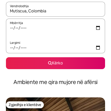
Vendndodhja
Kur rezultatet të jenë të disponueshme, lëviz me butonat e shig
Mbërritja
Largimi
Kërko
Ambiente me qira mujore në afërsi
Zgjedhja e klientëve
Zgjedhja e klientëve