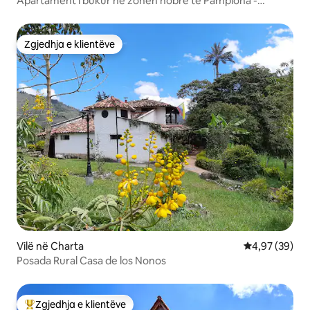
Apartament i bukur në zonën nobre të Pamplona -
Nuevo!
Zgjedhja e klientëve
Zgjedhja e klientëve
Vilë në Charta
Vlerësimi mes
4,97 (39)
Posada Rural Casa de los Nonos
Zgjedhja e klientëve