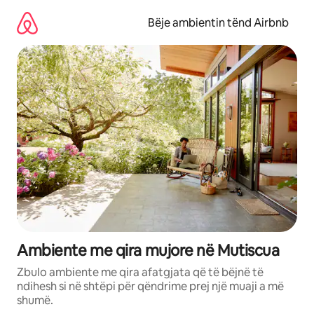
Kalo
te
Bëje ambientin tënd Airbnb
përmbajtja
Ambiente me qira mujore në Mutiscua
Zbulo ambiente me qira afatgjata që të bëjnë të
ndihesh si në shtëpi për qëndrime prej një muaji a më
shumë.