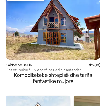
Më të mirat e zgjedhjeve të klientëve
Kabinë në Berlin
Vlerësimi 
5 (18)
Chalet i bukur "El Silencio" në Berlin, Santander
Komoditetet e shtëpisë dhe tarifa
fantastike mujore