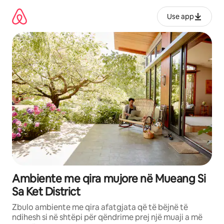
Kalo
te
Use app
përmbajtja
Ambiente me qira mujore në Mueang Si
Sa Ket District
Zbulo ambiente me qira afatgjata që të bëjnë të
ndihesh si në shtëpi për qëndrime prej një muaji a më