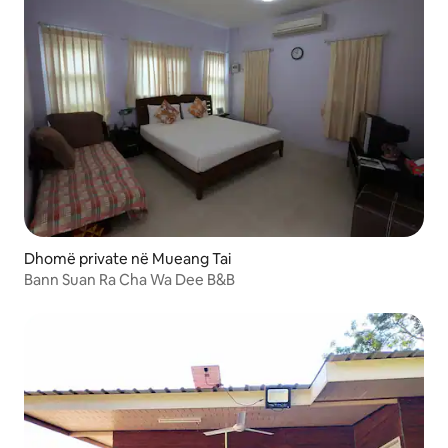
Dhomë private në Mueang Tai
Bann Suan Ra Cha Wa Dee B&B