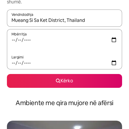
shumë.
Vendndodhja
Kur rezultatet të jenë të disponueshme, lëviz me butonat e shig
Mbërritja
Largimi
Kërko
Ambiente me qira mujore në afërsi