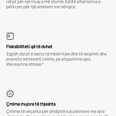
rehat për një muaj a më shumë. Është alternativa e
përkryer për një ambient me nënqira.
Fleksibiliteti që të duhet
Zgjidh datat e sakta të mbërritjes dhe të largimit dhe
prenoto lehtësisht online, pa angazhime apo
shkresurina shtesë.*
Çmime mujore të thjeshta
Çmime të veçanta për shtëpitë e pushimeve me qira