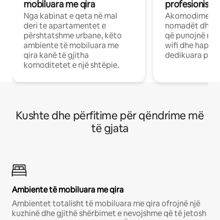
mobiluara me qira
profesionistët
Nga kabinat e qeta në mal
Akomodime të 
deri te apartamentet e
nomadët dhe pr
përshtatshme urbane, këto
që punojnë në 
ambiente të mobiluara me
wifi dhe hapësi
qira kanë të gjitha
dedikuara pune
komoditetet e një shtëpie.
Kushte dhe përfitime për qëndrime më
të gjata
Ambiente të mobiluara me qira
Ambientet totalisht të mobiluara me qira ofrojnë një
kuzhinë dhe gjithë shërbimet e nevojshme që të jetosh