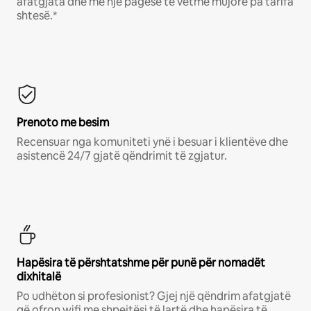
afatgjata dhe me një pagesë të vetme mujore pa tarifa
shtesë.*
Prenoto me besim
Recensuar nga komuniteti ynë i besuar i klientëve dhe
asistencë 24/7 gjatë qëndrimit të zgjatur.
Hapësira të përshtatshme për punë për nomadët
dixhitalë
Po udhëton si profesionist? Gjej një qëndrim afatgjatë
që ofron wifi me shpejtësi të lartë dhe hapësira të