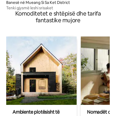
Banesë në Mueang Si Sa Ket District
Tenki gjysmë leshi srisaket
Komoditetet e shtëpisë dhe tarifa
fantastike mujore
Ambiente plotësisht të
Nomadët dixh