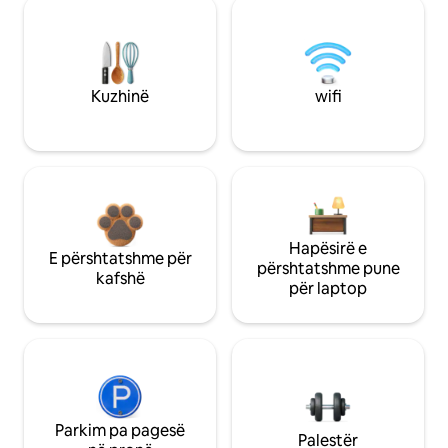
Kuzhinë
wifi
Hapësirë e
E përshtatshme për
përshtatshme pune
kafshë
për laptop
Parkim pa pagesë
Palestër