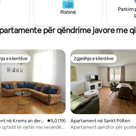
kinë: Liqeni Neusiedl,
🔸Skijim/snowboarding 🔸Shkoll
Parkim 
, Hohe Wand, Rax dhe
🔸Rrëshqitje me rrëshqitëse 🔸
Pishinë
rg për ecje malore dhe shumë
dimërore idilike
partamente për qëndrime javore me qi
ja e klientëve
Zgjedhja e klientëve
rat e zgjedhjeve të klientëve
Zgjedhja e klientëve
nt në Krems an der
Vlerësimi mesatar 5,0 nga 5, 19 vlerësime
5,0 (19)
Apartament në Sankt Pölten
 qytetit të vjetër me verandë
Apartament qendror për pus