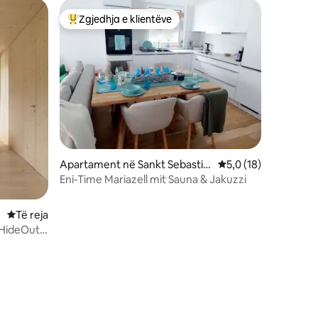
Zgjedhja e klientëve
Më të mirat e zgjedhjeve të klientëve
Apartament në Sankt Sebastia
Vlerësimi mesatar 5,
5,0 (18)
n
Eni-Time Mariazell mit Sauna & Jakuzzi
Vendqëndrim i ri
Të reja
 HideOut