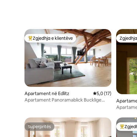
Zgjedhja e klientëve
Zgjedhja
Më të mirat e zgjedhjeve të klientëve
Zgjedhja
Apartament në Edlitz
Vlerësimi mesatar 5,0
5,0 (17)
Apartament Panoramablick Bucklige
Apartame
Welt
Apartamen
NË STYRI
Superpritës
Zgjedh
Superpritës
Më të mi