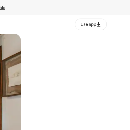
ale
Use app
ëvizur ekranin.