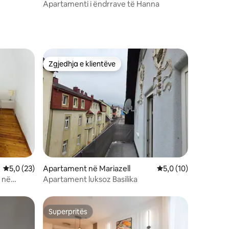
ben
Apartamenti i ëndrrave të Hanna
Zgjedhja e klientëve
entëve
Zgjedhja e klientëve
Vlerësimi mesatar 5,0 nga 5, 23 vlerësime
5,0 (23)
Apartament në Mariazell
Vlerësimi mesatar 5,
5,0 (10)
 në
Apartament luksoz Basilika
msit
Superpritës
Superpritës