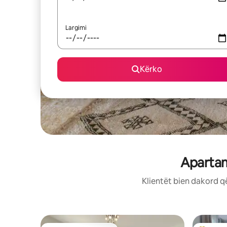
Largimi
Kërko
Apartam
Klientët bien dakord q