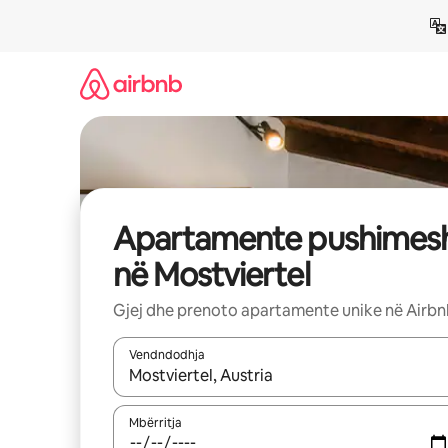
Kalo
te
përmbajtja
Apartamente pushimes
në Mostviertel
Gjej dhe prenoto apartamente unike në Airb
Vendndodhja
Kur rezultatet të jenë të disponueshme, lëviz me 
Mbërritja