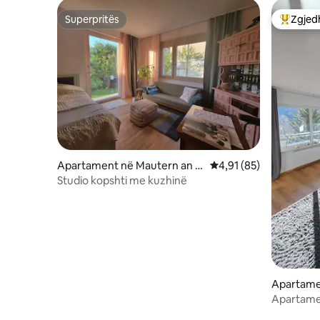
Superpritës
Zgjedh
Superpritës
Më të mi
Apartament në Mautern an d
Vlerësimi mesatar 4,91
4,91 (85)
er Donau
Studio kopshti me kuzhinë
Apartamen
Apartamen