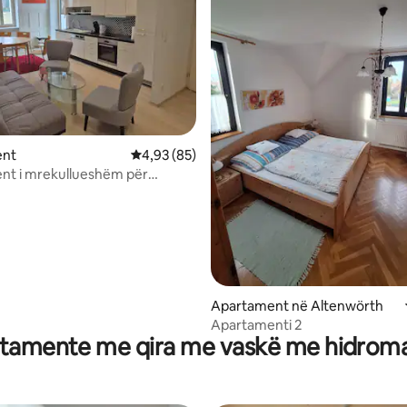
0 nga 5, 3 vlerësime
ent
Vlerësimi mesatar 4,93 nga 5, 85 vlerësime
4,93 (85)
nt i mrekullueshëm për
që e duan natyrën
Apartament në Altenwörth
Apartamenti 2
tamente me qira me vaskë me hidrom