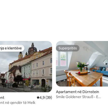
 nga 5, 33 vlerësime
ja e klientëve
Superpritës
rat e zgjedhjeve të klientëve
Superpritës
Apartament në Dürnstein
Smile Goldener Strauß - E
 nga 5, 18 vlerësime
ent
Vlerësimi mesatar 4,9 nga 5, 39 vlerësime
4,9 (39)
jashtëzakonshme - 4 vizitorë
nt në qendër të Melk