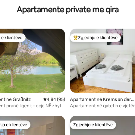
Apartamente private me qira
 e klientëve
Zgjedhja e klientëve
 e klientëve
Më të mirat e zgjedhjeve të kli
 nga 5, 17 vlerësime
nt në Graßnitz
Vlerësimi mesatar 4,84 nga 5, 95 vlerësime
4,84 (95)
Apartament në Krems an der
Donau
t pranë liqenit • ecje NË zhytje
Apartament në qytetin e vjetër
A
Hohen Markt, në zemër të Kre
ja e klientëve
Zgjedhja e klientëve
rat e zgjedhjeve të klientëve
Zgjedhja e klientëve