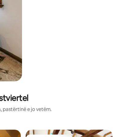
tviertel
 pastërtinë e jo vetëm.
Apartame