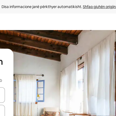
Disa informacione janë përkthyer automatikisht. 
Shfaq gjuhën origjin
h
nb
butonat e shigjetave lart e poshtë ose eksploro duke prekur ose duke l