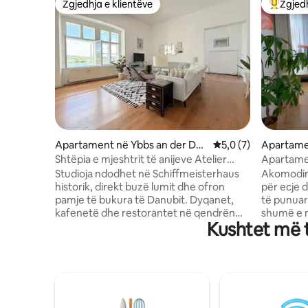
Zgjedhja e klientëve
Zgjedh
Zgjedhja e klientëve
Më të mi
Apartament në Ybbs an der Do
Vlerësimi mesatar 5,
5,0 (7)
Apartamen
nau
mmering
Shtëpia e mjeshtrit të anijeve Atelier
Apartamen
Donaublick
fshat
Studioja ndodhet në Schiffmeisterhaus
Akomodimi
historik, direkt buzë lumit dhe ofron
për ecje d
pamje të bukura të Danubit. Dyqanet,
të punuar
kafenetë dhe restorantet në qendrën
shumë e nxeht
Kushtet më t
historike të qytetit janë vetëm disa
han, një s
minuta larg më këmbë. Studioja ndodhet
dhe zona 
pikërisht pranë akademisë së policisë, në
disa qindra metra
një mjedis veçanërisht të sigurt. Shtegu i
vendit të
çiklizmit i Danubit kalon pikërisht pranë
Hekurudh
ndërtesës, ndërsa vendet e afërta të
Vjena dhe
notit përgjatë Danubit të ftojnë të
destinaci