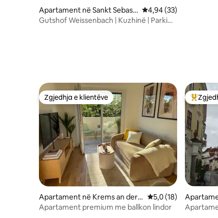
Apartament në Sankt Sebasti
Vlerësimi mesatar 4,94
4,94 (33)
an
Gutshof Weissenbach | Kuzhinë | Parkim
| Barbekju
Zgjedhja e klientëve
Zgjedh
Zgjedhja e klientëve
Më të mi
Apartament në Krems an der
Vlerësimi mesatar 5,0
5,0 (18)
Apartam
Donau
Apartament premium me ballkon lindor
Apartame