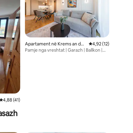
Apartament në Krems an der
Vlerësimi mesatar 4,9
4,92 (12)
Donau
Pamje nga vreshtat | Garazh | Ballkon |
Vend pune
Vlerësimi mesatar 4,88 nga 5, 41 vlerësime
4,88 (41)
asazh