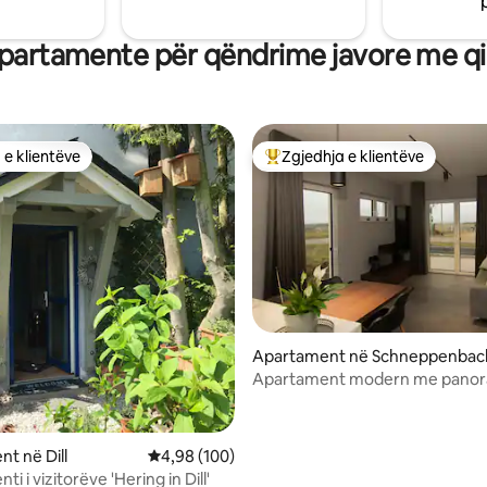
malësorëve skocezë!
partamente për qëndrime javore me qi
 e klientëve
Zgjedhja e klientëve
 e klientëve
Më të mirat e zgjedhjeve të kli
 nga 5, 82 vlerësime
Apartament në Schneppenbac
Apartament modern me pano
t në Dill
Vlerësimi mesatar 4,98 nga 5, 100 vlerësime
4,98 (100)
i i vizitorëve 'Hering in Dill'