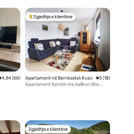
Zgjedhja e klientëve
Më të mirat e zgjedhjeve të klientëve
Vlerësimi mesatar 4,94 nga 5, 66 vlerësime
4,94 (66)
Apartament në Bernkastel-Kues
Vlerësimi mesatar 
5 (18)
Apartament Kerstin me ballkon dhe
pamje nga Mosel
Zgjedhja e klientëve
Zgjedhja e klientëve