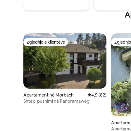
A
Zgjedhja e klientëve
Zgjedhja
Zgjedhja e klientëve
Zgjedhja
Apartament në Morbach
Vlerësimi mesatar 4,9
4,9 (82)
Shtëpi pushimi në Panoramaweg
Apartamen
Apartament