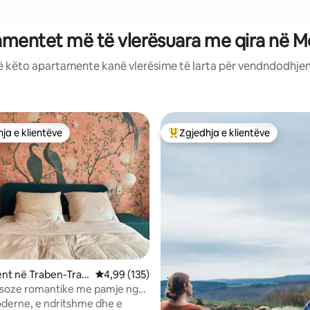
mentet më të vlerësuara me qira në 
ë këto apartamente kanë vlerësime të larta për vendndodhjen,
ja e klientëve
Zgjedhja e klientëve
rat e zgjedhjeve të klientëve
Më të mirat e zgjedhjeve të kli
nga 5, 306 vlerësime
nt në Traben-Trar
Vlerësimi mesatar 4,99 nga 5, 135 vlerësime
4,99 (135)
ksoze romantike me pamje nga
l
derne, e ndritshme dhe e