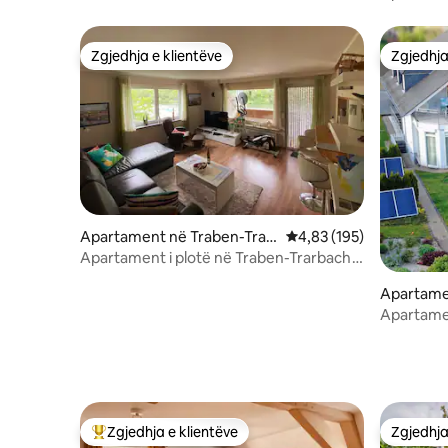
Zgjedhja e klientëve
Zgjedhja
Zgjedhja e klientëve
Zgjedhja
Apartament në Traben-Trar
Vlerësimi mesatar 4,83 
4,83 (195)
bach
Apartament i plotë në Traben-Trarbach
pamje e mrekullueshme Mosel
Apartame
Zgjedhja e klientëve
Zgjedhja
Më të mirat e zgjedhjeve të klientëve
Zgjedhja