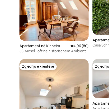
Apartame
Casa Sch
Apartament në Kinheim
Vlerësimi mesatar 4,96
4,96 (80)
JC Mosel Loft në historischem Ambiente
në Kinheim
Zgjedhja e klientëve
Zgjedhja
Zgjedhja e klientëve
Zgjedhja
Apartame
Apartamen