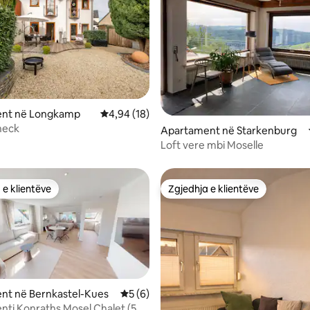
nt në Longkamp
Vlerësimi mesatar 4,94 nga 5, 18 vlerësime
4,94 (18)
neck
 nga 5, 80 vlerësime
Apartament në Starkenburg
Loft vere mbi Moselle
 e klientëve
Zgjedhja e klientëve
 e klientëve
Zgjedhja e klientëve
nt në Bernkastel-Kues
Vlerësimi mesatar 5 nga 5, 6 vlerësime
5 (6)
ti Konraths Mosel Chalet (54