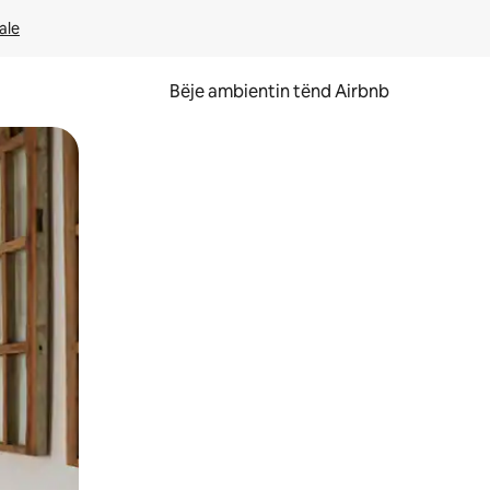
ale
Bëje ambientin tënd Airbnb
ëvizur ekranin.