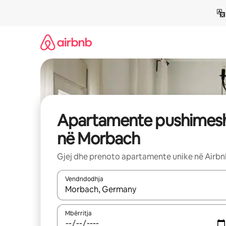
Kalo
te
përmbajtja
Apartamente pushimes
në Morbach
Gjej dhe prenoto apartamente unike në Airb
Vendndodhja
Kur rezultatet të jenë të disponueshme, lëviz me 
Mbërritja