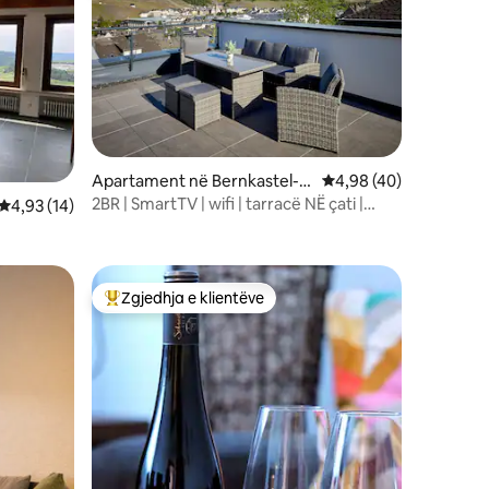
Apartament në Bernkastel-K
Vlerësimi mesatar 4,9
4,98 (40)
ues
2BR | SmartTV | wifi | tarracë NË çati |
Vlerësimi mesatar 4,93 nga 5, 14 vlerësime
4,93 (14)
parkim falas
Zgjedhja e klientëve
Më të mirat e zgjedhjeve të klientëve