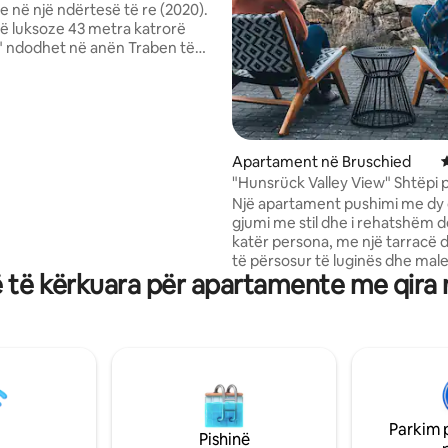
 në një ndërtesë të re (2020).
në luksoze 43 metra katrorë
 ndodhet në anën Traben të
arbach përgjatë bregut të
l. Ka një kuzhinë të pajisur
, lavatriçe/tharëse, ajër të
uar, ngrohje dyshemeje, sistem
 wifi, Smart TV, krevat dopio
 boxspring", divan krevat,
Apartament në Bruschied
V
 lumi dhe ashensor.
"Hunsrück Valley View" Shtëpi 
ti ka hapësirën e vet të
me SAUNA
Një apartament pushimi me d
 Ndërtesa shumëfamiljare është
gjumi me stil dhe i rehatshëm d
ht pa pengesa nga parkingu deri
katër persona, me një tarracë
ë.
të përsosur të luginës dhe mal
 të kërkuara për apartamente me qira
poshtë. Një sauna me fuçi kedr
dispozicion (me kosto shtesë). I gjithë
apartamenti u rinovua në mars
duke përfshirë një furrë të re s
bëhet vërtet shumë nxehtë), p
akustike, kuzhinë të re me paji
(furrë, enëlarëse), dush me ujë 
lavatriçe me tharëse dhe krevate
Parkim 
Mund të vizitosh edhe tufën to
Pishinë