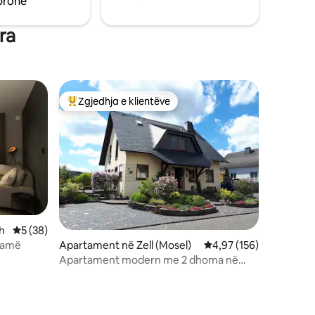
pronë
ra
Zgjedhja e klientëve
entëve
Më të mirat e zgjedhjeve të klientëve
h
Vlerësimi mesatar 5 nga 5, 38 vlerësime
5 (38)
ramë
Apartament në Zell (Mosel)
Vlerësimi mesatar 4,97
4,97 (156)
Apartament modern me 2 dhoma në
Moselle të bukur