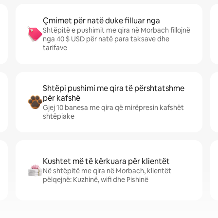
Çmimet për natë duke filluar nga
Shtëpitë e pushimit me qira në Morbach fillojnë
nga 40 $ USD për natë para taksave dhe
tarifave
Shtëpi pushimi me qira të përshtatshme
për kafshë
Gjej 10 banesa me qira që mirëpresin kafshët
shtëpiake
Kushtet më të kërkuara për klientët
Në shtëpitë me qira në Morbach, klientët
pëlqejnë: Kuzhinë, wifi dhe Pishinë