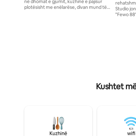
në dhomat e gjumit, kuzhinë e pajisur
rehatshme
plotësisht me enëlarëse, divan mund të
Studio jo
përdoret si divan krevat për një person,
"Fewo 88"
ballkon i mbuluar me pamje nga lartësia e
Traben-Tr
Mosel, biçikletë, garazh për motoçikleta,
lumit Mose
krevate për foshnja dhe karrige të larta
plotësisht
sipas kërkesës, shesh lojërash, shteg për
kondicion
biçikleta direkt nga shtëpia, parkim,
ventilimi,
supermarkete 800 m, rrugë për në qytet
"king-size
pa ngjitje, fëmijë të mirëpritur! Tarifa e
pamje nga
vizitorit/karta e vizitorit në çmim
Apartamen
përfshirë.
parkimit.
krejtësis
në banes
Kushtet më
Kuzhinë
wifi