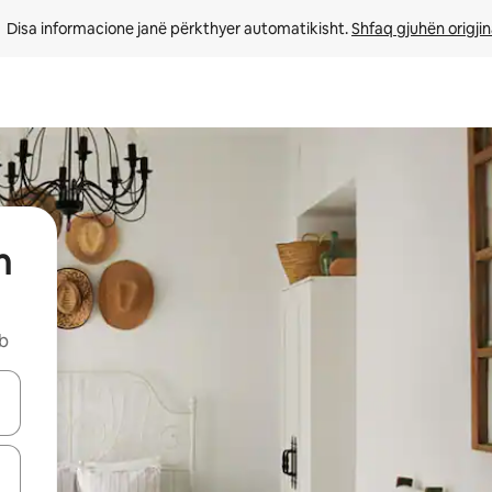
Disa informacione janë përkthyer automatikisht. 
Shfaq gjuhën origjin
h
nb
butonat e shigjetave lart e poshtë ose eksploro duke prekur ose duke l