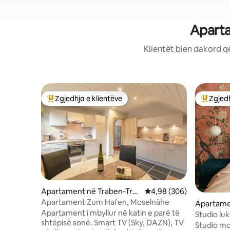
Aparta
Klientët bien dakord q
Zgjedhja e klientëve
Zgjedh
Më të mirat e zgjedhjeve të klientëve
Më të mi
Apartament në Traben-Trar
Vlerësimi mesatar 4,98 
4,98 (306)
bach
Apartament Zum Hafen, Moselnähe
Apartame
Apartament i mbyllur në katin e parë të
bach
Studio lu
shtëpisë sonë. Smart TV (Sky, DAZN), TV
lumi Mose
Studio mo