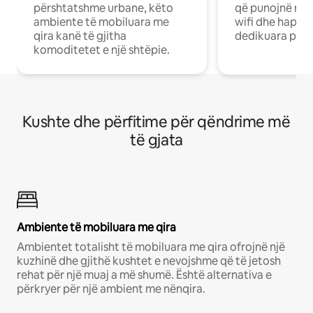
përshtatshme urbane, këto
që punojnë në 
ambiente të mobiluara me
wifi dhe hapësi
qira kanë të gjitha
dedikuara pune
komoditetet e një shtëpie.
Kushte dhe përfitime për qëndrime më
të gjata
Ambiente të mobiluara me qira
Ambientet totalisht të mobiluara me qira ofrojnë një
kuzhinë dhe gjithë kushtet e nevojshme që të jetosh
rehat për një muaj a më shumë. Është alternativa e
përkryer për një ambient me nënqira.