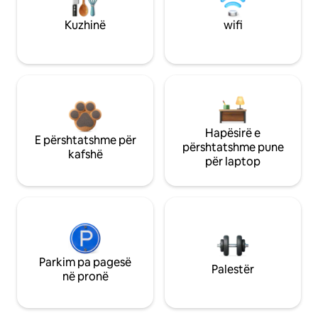
Kuzhinë
wifi
Hapësirë e
E përshtatshme për
përshtatshme pune
kafshë
për laptop
Parkim pa pagesë
Palestër
në pronë