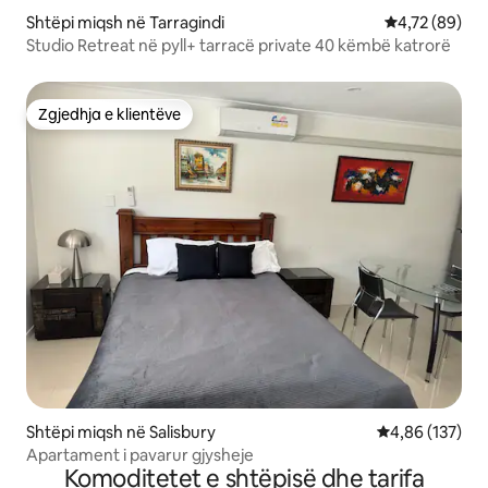
Shtëpi miqsh në Tarragindi
Vlerësimi mes
4,72 (89)
Studio Retreat në pyll+ tarracë private 40 këmbë katrorë
Zgjedhja e klientëve
Zgjedhja e klientëve
Shtëpi miqsh në Salisbury
Vlerësimi mesa
4,86 (137)
Apartament i pavarur gjysheje
Komoditetet e shtëpisë dhe tarifa