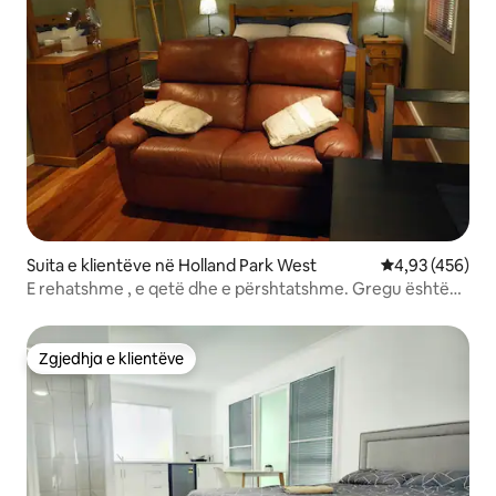
Suita e klientëve në Holland Park West
Vlerësimi mesa
4,93 (456)
E rehatshme , e qetë dhe e përshtatshme. Gregu është
në Birdwood.
Zgjedhja e klientëve
Zgjedhja e klientëve