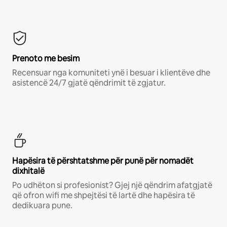
Prenoto me besim
Recensuar nga komuniteti ynë i besuar i klientëve dhe
asistencë 24/7 gjatë qëndrimit të zgjatur.
Hapësira të përshtatshme për punë për nomadët
dixhitalë
Po udhëton si profesionist? Gjej një qëndrim afatgjatë
që ofron wifi me shpejtësi të lartë dhe hapësira të
dedikuara pune.