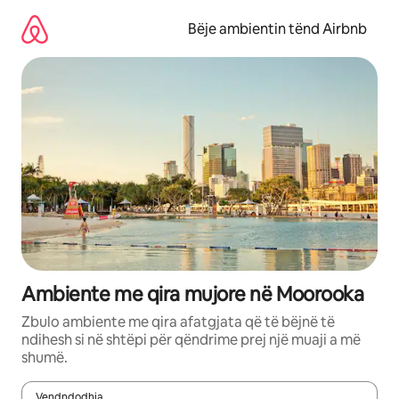
Kalo
te
Bëje ambientin tënd Airbnb
përmbajtja
Ambiente me qira mujore në Moorooka
Zbulo ambiente me qira afatgjata që të bëjnë të
ndihesh si në shtëpi për qëndrime prej një muaji a më
shumë.
Vendndodhja