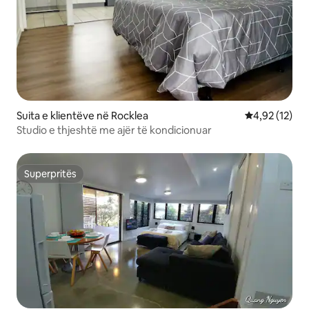
Suita e klientëve në Rocklea
Vlerësimi mes
4,92 (12)
Studio e thjeshtë me ajër të kondicionuar
Superpritës
Superpritës