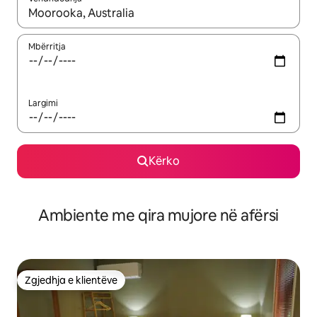
Kur rezultatet të jenë të disponueshme, lëviz me butonat e shig
Mbërritja
Largimi
Kërko
Ambiente me qira mujore në afërsi
Zgjedhja e klientëve
Zgjedhja e klientëve