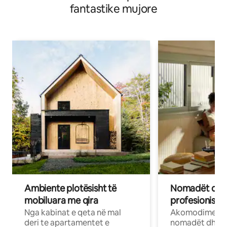
fantastike mujore
Ambiente plotësisht të
Nomadët dixh
mobiluara me qira
profesionistët
Nga kabinat e qeta në mal
Akomodime të 
deri te apartamentet e
nomadët dhe pr