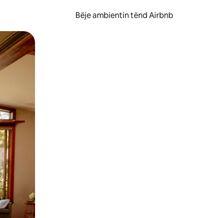
Bëje ambientin tënd Airbnb
ëvizur ekranin.