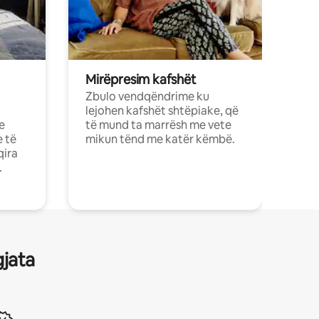
Mirëpresim kafshët
Zbulo vendqëndrime ku
lejohen kafshët shtëpiake, që
e
të mund ta marrësh me vete
e të
mikun tënd me katër këmbë.
qira
.
gjata