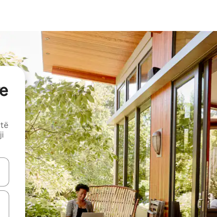
e
 të
ji
butonat e shigjetave lart e poshtë ose eksploro duke prekur ose duke l