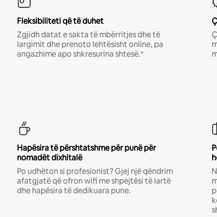
Fleksibiliteti që të duhet
Ç
Zgjidh datat e sakta të mbërritjes dhe të
Ç
largimit dhe prenoto lehtësisht online, pa
m
angazhime apo shkresurina shtesë.*
m
Hapësira të përshtatshme për punë për
P
nomadët dixhitalë
h
Po udhëton si profesionist? Gjej një qëndrim
N
afatgjatë që ofron wifi me shpejtësi të lartë
m
dhe hapësira të dedikuara pune.
p
k
s