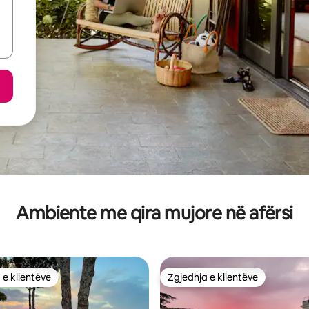
Ambiente me qira mujore në afërsi
 e klientëve
Zgjedhja e klientëve
 e klientëve
Zgjedhja e klientëve