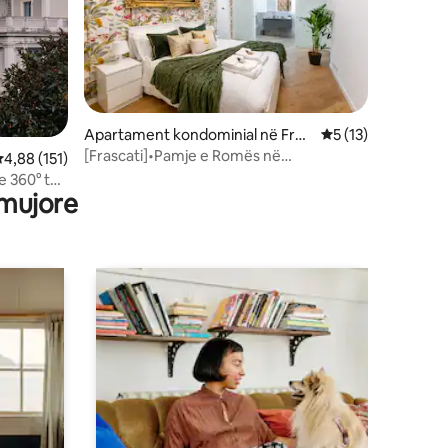
Apartament kondominial në Fras
Vlerësimi mesatar 
5 (13)
cati
[Frascati]•Pamje e Romës në
lerësimi mesatar 4,88 nga 5, 151 vlerësime
4,88 (151)
Piazza•Stacioni 100m
 360° të
 mujore