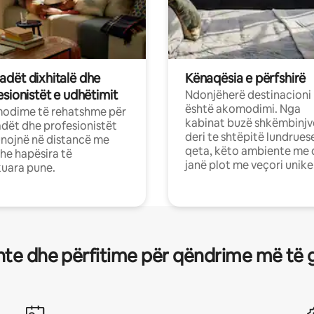
dët dixhitalë dhe
Kënaqësia e përfshirë
sionistët e udhëtimit
Ndonjëherë destinacioni
është akomodimi. Nga
odime të rehatshme për
kabinat buzë shkëmbinjv
ët dhe profesionistët
deri te shtëpitë lundrues
nojnë në distancë me
qeta, këto ambiente me 
dhe hapësira të
janë plot me veçori unike
uara pune.
te dhe përfitime për qëndrime më të 