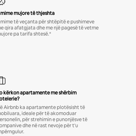
mime mujore të thjeshta
mime të veçanta për shtëpitë e pushimeve
e qira afatgjata dhe me një pagesë të vetme
ujore pa tarifa shtesë.*
o kërkon apartamente me shërbim
otelerie?
ë Airbnb ka apartamente plotësisht të
obiluara, ideale për të akomoduar
ersonelin, për strehimin e punonjësve të
ompanive dhe në rast nevoje për t'u
hpërngulur.