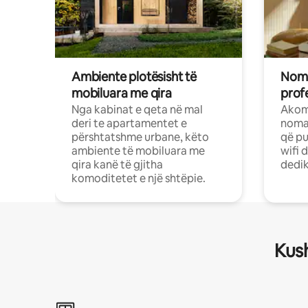
Ambiente plotësisht të
Noma
mobiluara me qira
profe
Nga kabinat e qeta në mal
Akom
deri te apartamentet e
nomad
përshtatshme urbane, këto
që pu
ambiente të mobiluara me
wifi 
qira kanë të gjitha
dedik
komoditetet e një shtëpie.
Kush