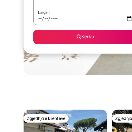
Largimi
Kërko
Zgjedhja e klientëve
Zgjedhja
Zgjedhja e klientëve
Zgjedhja