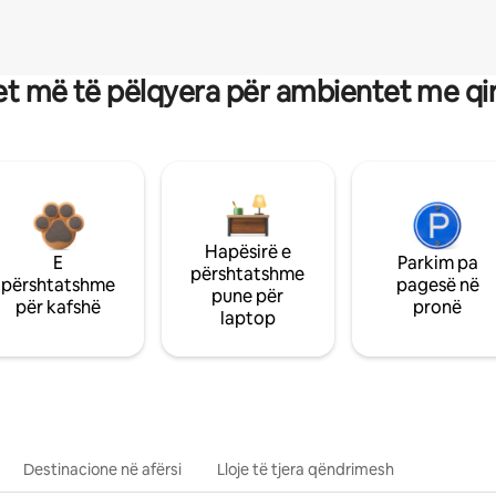
t më të pëlqyera për ambientet me qi
Hapësirë e
E
Parkim pa
përshtatshme
përshtatshme
pagesë në
pune për
për kafshë
pronë
laptop
Destinacione në afërsi
Lloje të tjera qëndrimesh