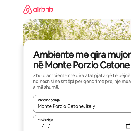
Kalo
te
përmbajtja
Ambiente me qira mujor
në Monte Porzio Catone
Zbulo ambiente me qira afatgjata që të bëjnë
ndihesh si në shtëpi për qëndrime prej një mua
a më shumë.
Vendndodhja
Kur rezultatet të jenë të disponueshme, lëviz me 
Mbërritja