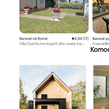
Banesë në Romë
Vlerësimi mesatar 4,94
4,94 (17)
Banesë p
zio Caton
Villa Civetta me kopsht dhe vaskë me
Frascati
Komodi
hidromasazh
Roma>