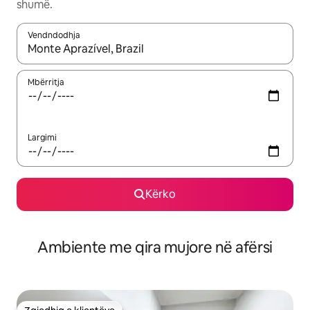
shumë.
Vendndodhja
Kur rezultatet të jenë të disponueshme, lëviz me butonat e shig
Mbërritja
Largimi
Kërko
Ambiente me qira mujore në afërsi