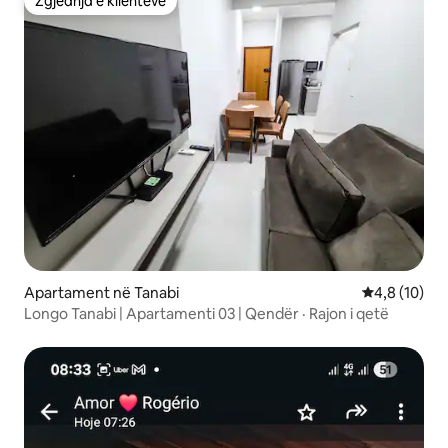
Zgjedhja e klientëve
Zgjedhja e klientëve
Apartament në Tanabi
Vlerësimi me
4,8 (10)
Longo Tanabi | Apartamenti 03 | Qendër · Rajon i qetë