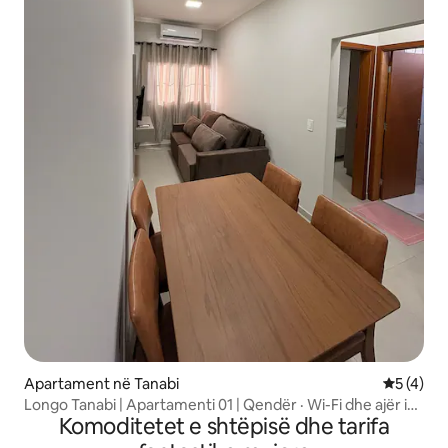
Apartament në Tanabi
Vlerësimi
5 (4)
Longo Tanabi | Apartamenti 01 | Qendër · Wi-Fi dhe ajër i
Komoditetet e shtëpisë dhe tarifa
kondicionuar