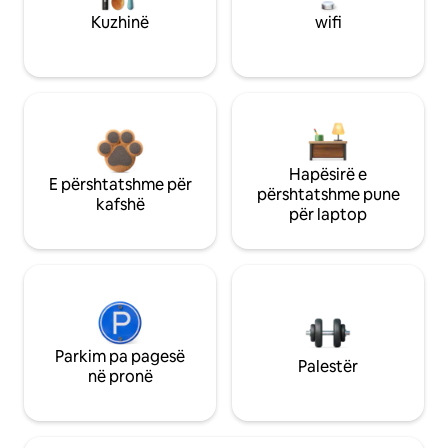
Kuzhinë
wifi
Hapësirë e
E përshtatshme për
përshtatshme pune
kafshë
për laptop
Parkim pa pagesë
Palestër
në pronë