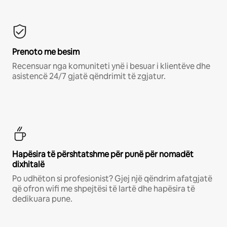
Prenoto me besim
Recensuar nga komuniteti ynë i besuar i klientëve dhe
asistencë 24/7 gjatë qëndrimit të zgjatur.
Hapësira të përshtatshme për punë për nomadët
dixhitalë
Po udhëton si profesionist? Gjej një qëndrim afatgjatë
që ofron wifi me shpejtësi të lartë dhe hapësira të
dedikuara pune.