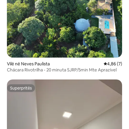
Vilë në Neves Paulista
Vlerësimi me
4,86 (7)
Chácara Rivotrilha - 20 minuta SJRP/5min Mte Aprazível
Superpritës
Superpritës