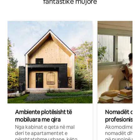
fantastike mujore
Ambiente plotësisht të
Nomadët dixh
mobiluara me qira
profesionistët
Nga kabinat e qeta në mal
Akomodime të 
deri te apartamentet e
nomadët dhe pr
përshtatshme urbane, këto
që punojnë në 