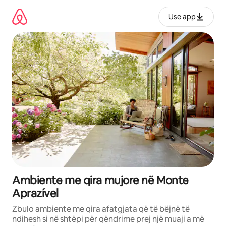
Kalo
te
Use app
përmbajtja
Ambiente me qira mujore në Monte
Aprazível
Zbulo ambiente me qira afatgjata që të bëjnë të
ndihesh si në shtëpi për qëndrime prej një muaji a më