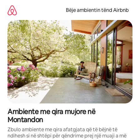
Kalo
te
Bëje ambientin tënd Airbnb
përmbajtja
Ambiente me qira mujore në
Montandon
Zbulo ambiente me qira afatgjata që të bëjnë të
ndihesh si në shtëpi për qëndrime prej një muaji a më