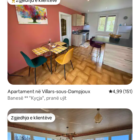
Zgjedhja e klientëve
Më të mirat e zgjedhjeve të klientëve
Apartament në Villars-sous-Dampjoux
Vlerësimi mesa
4,99 (151)
Banesë ** "Kyçja", pranë ujit
Zgjedhja e klientëve
Zgjedhja e klientëve