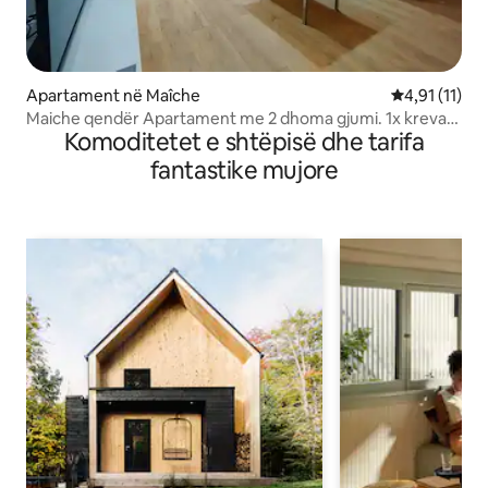
Apartament në Maîche
Vlerësimi mes
4,91 (11)
Maiche qendër Apartament me 2 dhoma gjumi. 1x krevat
Komoditetet e shtëpisë dhe tarifa
dopio 3x tek
fantastike mujore