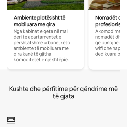
Ambiente plotësisht të
Nomadët dixh
mobiluara me qira
profesionistët
Nga kabinat e qeta në mal
Akomodime të 
deri te apartamentet e
nomadët dhe pr
përshtatshme urbane, këto
që punojnë në 
ambiente të mobiluara me
wifi dhe hapësi
qira kanë të gjitha
dedikuara pune
komoditetet e një shtëpie.
Kushte dhe përfitime për qëndrime më
të gjata