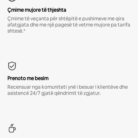
Çmime mujore të thjeshta
Çmime të veçanta për shtëpitë e pushimeve me qira
afatgjata dhe me një pagesë të vetme mujore pa tarifa
shtesë.*
Prenoto me besim
Recensuar nga komuniteti ynë i besuar i klientëve dhe
asistencë 24/7 gjatë qëndrimit të zgjatur.