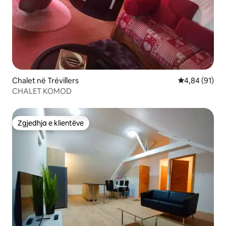
Chalet në Trévillers
Vlerësimi mes
4,84 (91)
CHALET KOMOD
Zgjedhja e klientëve
Zgjedhja e klientëve