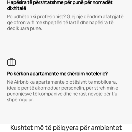
Hapësira të përshtatshme për punë për nomadët
dixhitalë
Po udhëton si profesionist? Gjej një qëndrim afatgjatë
që ofron wifi me shpejtësi të lartë dhe hapësira të
dedikuara pune.
Po kërkon apartamente me shërbim hotelerie?
Në Airbnb ka apartamente plotësisht të mobiluara,
ideale për të akomoduar personelin, për strehimin e
punonjësve të kompanive dhe në rast nevoje për t'u
shpërngulur.
Kushtet më të pëlqyera për ambientet