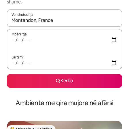
shumë.
Vendndodhja
Kur rezultatet të jenë të disponueshme, lëviz me butonat e shig
Mbërritja
Largimi
Kërko
Ambiente me qira mujore në afërsi