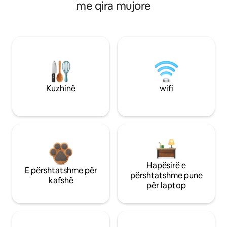
me qira mujore
Kuzhinë
wifi
Hapësirë e
E përshtatshme për
përshtatshme pune
kafshë
për laptop