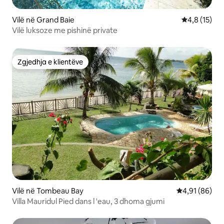
Vilë në Grand Baie
Vlerësimi me
4,8 (15)
Vilë luksoze me pishinë private
Zgjedhja e klientëve
Zgjedhja e klientëve
Vilë në Tombeau Bay
Vlerësimi mes
4,91 (86)
Villa Mauridul Pied dans l 'eau, 3 dhoma gjumi