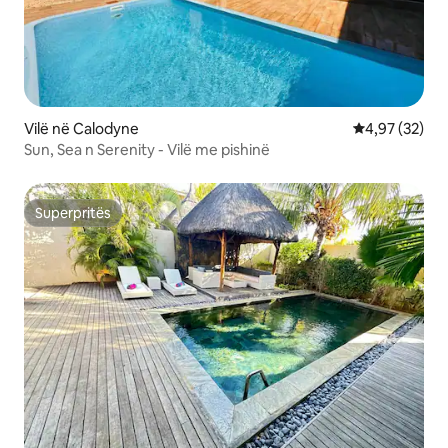
Vilë në Calodyne
Vlerësimi mes
4,97 (32)
Sun, Sea n Serenity - Vilë me pishinë
Superpritës
Superpritës