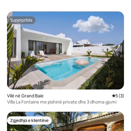
Superpritës
Superpritës
Vilë në Grand Baie
Vlerësimi
5 (3)
Villa La Fontaine me pishinë private dhe 3 dhoma gjumi
Zgjedhja e klientëve
Zgjedhja e klientëve