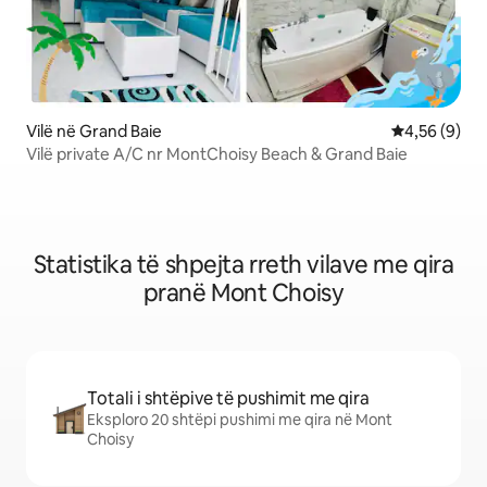
Vilë në Grand Baie
Vlerësimi me
4,56 (9)
Vilë private A/C nr MontChoisy Beach & Grand Baie
Statistika të shpejta rreth vilave me qira
pranë Mont Choisy
Totali i shtëpive të pushimit me qira
Eksploro 20 shtëpi pushimi me qira në Mont
Choisy