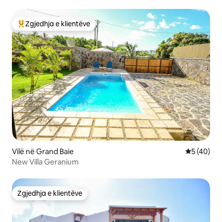
Zgjedhja e klientëve
Më të mirat e zgjedhjeve të klientëve
Vilë në Grand Baie
Vlerësimi 
5 (40)
New Villa Geranium
Zgjedhja e klientëve
Zgjedhja e klientëve