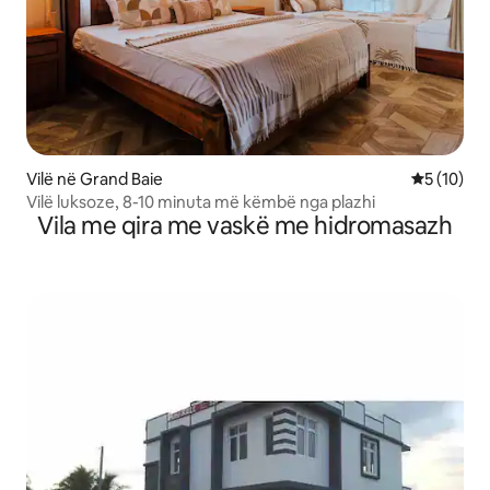
Vilë në Grand Baie
Vlerësimi 
5 (10)
Vilë luksoze, 8-10 minuta më këmbë nga plazhi
Vila me qira me vaskë me hidromasazh