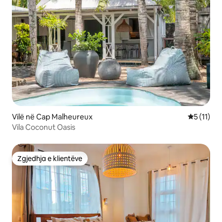
Vilë në Cap Malheureux
Vlerësimi 
5 (11)
Vila Coconut Oasis
Zgjedhja e klientëve
Zgjedhja e klientëve