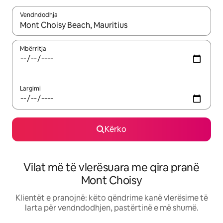
Vendndodhja
Kur rezultatet të jenë të disponueshme, lëviz me butonat e shig
Mbërritja
Largimi
Kërko
Vilat më të vlerësuara me qira pranë
Mont Choisy
Klientët e pranojnë: këto qëndrime kanë vlerësime të
larta për vendndodhjen, pastërtinë e më shumë.