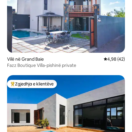
Vilë në Grand Baie
Vlerësimi mes
4,98 (42)
Fazz Boutique Villa-pishinë private
Zgjedhja e klientëve
Më të mirat e zgjedhjeve të klientëve