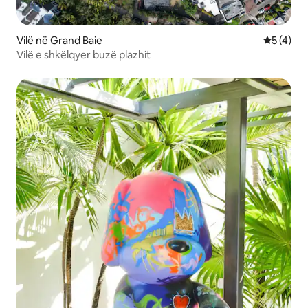
Vilë në Grand Baie
Vlerësimi
5 (4)
Vilë e shkëlqyer buzë plazhit