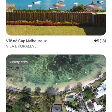
Vilë në Cap Malheureux
Vlerësimi 
5 (18)
VILA E KORALEVE
Superpritës
Superpritës