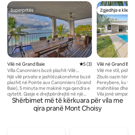
Superpritës
Zgjedhja e klient
Superpritës
Zgjedhja e klient
Vilë në Grand Baie
Vlerësimi mesatar 5 nga 5,
5 (3)
Vilë në Grand Baie
Villa Canonniers buzë plazhit-Vilë
Vilë me stil, pishi
luksoze në Grand Bay
barbekju në Pere
Një vilë private e jashtëzakonshme buzë
Zbulo oazin tënd t
plazhit në Pointe aux Canonniers (Grand
Pereybere, ku të p
Baie), 5 minuta me makinë nga qendra e
mahnitëse dhe kult
qytetit. Qasje e drejtpërdrejtë në një
Vila jonë simpatike
Shërbimet më të kërkuara për vila me
plazh privat qiellor, pothuajse të shkretë,
përsosur të relaks
një pishinë me pamje nga oqeani, 5
ideale për familje
qira pranë Mont Choisy
dhoma gjumi luksoze, arkitekturë unike
kërkojnë një push
dhe pamje mahnitëse të detit. Shërbimi i
Vila jonë është e
pastrimit ofrohet 5 herë në javë dhe
të përkryer për të
mund të përgatisë gatime lokale.
Mauritius. Pavarës
Kuzhinier privat, varkë dhe përvoja
'u çlodhur apo për