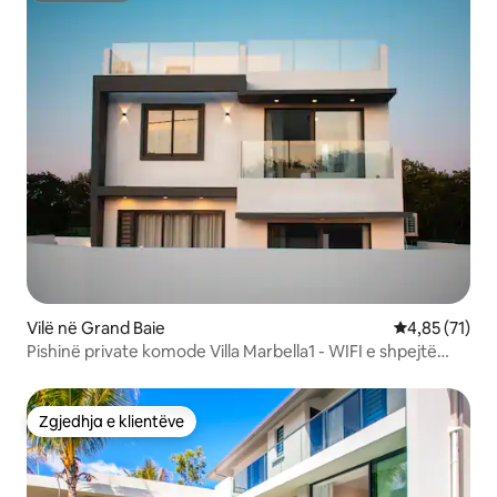
Vilë në Grand Baie
Vlerësimi mes
4,85 (71)
Pishinë private komode Villa Marbella1 - WIFI e shpejtë
-3BR
Zgjedhja e klientëve
Zgjedhja e klientëve