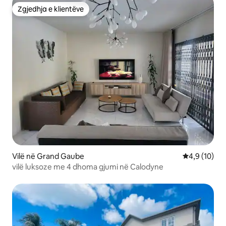
Zgjedhja e klientëve
Zgjedhja e klientëve
Vilë në Grand Gaube
Vlerësimi me
4,9 (10)
vilë luksoze me 4 dhoma gjumi në Calodyne