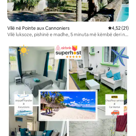
Vilë në Pointe aux Cannoniers
Vlerësimi mes
4,52 (21)
Vilë luksoze, pishinë e madhe, 5 minuta më këmbë deri në
plazh