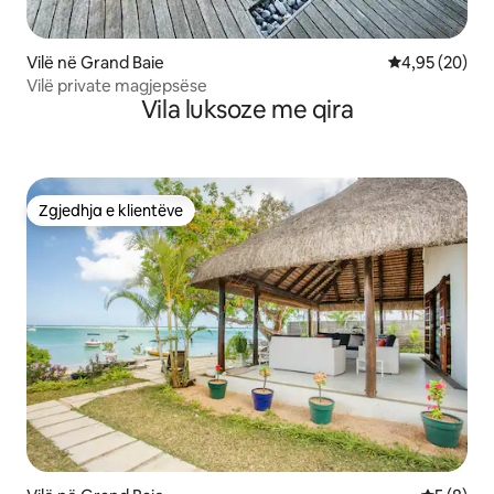
Vilë në Grand Baie
Vlerësimi mes
4,95 (20)
Vilë private magjepsëse
Vila luksoze me qira
Zgjedhja e klientëve
Zgjedhja e klientëve