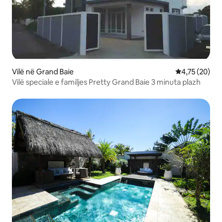
Vilë në Grand Baie
Vlerësimi mes
4,75 (20)
Vilë speciale e familjes Pretty Grand Baie 3 minuta plazh