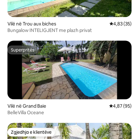
Vilë në Trou aux biches
Vlerësimi mes
4,83 (35)
Bungalow INTELIGJENT me plazh privat
Superpritës
Superpritës
Vilë në Grand Baie
Vlerësimi mes
4,87 (95)
BelleVilla Oceane
Zgjedhja e klientëve
Zgjedhja e klientëve