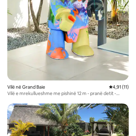
Vilë në Grand Baie
Vlerësimi mes
4,91 (11)
Vilë e mrekullueshme me pishinë 12 m - pranë detit -
putting green