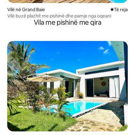
Vilë në Grand Baie
Vendqëndrim
Të reja
Vilë buzë plazhit me pishinë dhe pamje nga oqeani
Vila me pishinë me qira