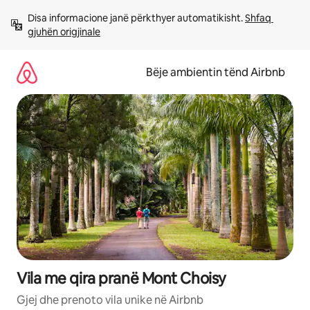
Kalo
Disa informacione janë përkthyer automatikisht. 
Shfaq 
te
gjuhën origjinale
përmbajtja
Bëje ambientin tënd Airbnb
Vila me qira pranë Mont Choisy
Gjej dhe prenoto vila unike në Airbnb