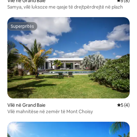
Vilë në Grand Baie
Vlerësimi
5 (8)
Samya, vilë luksoze me qasje të drejtpërdrejtë në plazh
Superpritës
Superpritës
Vilë në Grand Baie
Vlerësimi
5 (4)
Vilë mahnitëse në zemër të Mont Choisy