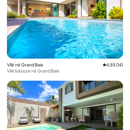
Vilë në Grand Baie
Vlerësimi mes
4,93 (14)
Vilë luksoze në Grand Baie