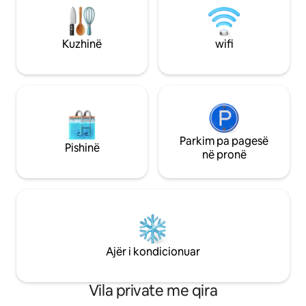
ekskluzive të disponueshme sipas
presim të të urojm
kërkesës. Një vilë jashtëzakonisht e rrallë
dërgo një mesazh 
që ofron një përvojë me 5 yje. Ideale për
dhe krijo kujtime të qëndrueshme në
Kuzhinë
wifi
pushime me familjen ose miqtë
këtë parajsë tropik
Parkim pa pagesë
Pishinë
në pronë
Ajër i kondicionuar
Vila private me qira