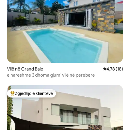
Vilë në Grand Baie
Vlerësimi mes
4,78 (18)
e hareshme 3 dhoma gjumi vilë në perebere
Zgjedhja e klientëve
Më të mirat e zgjedhjeve të klientëve