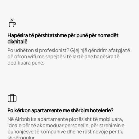
Hapësira të përshtatshme për punë për nomadët
dixhitalë
Po udhëton si profesionist? Gjej një qëndrim afatgjatë
që ofron wifi me shpejtësi të lartë dhe hapësira të
dedikuara pune.
Po kërkon apartamente me shërbim hotelerie?
Në Airbnb ka apartamente plotësisht të mobiluara,
ideale për të akomoduar personelin, për strehimin e
punonjësve të kompanive dhe në rast nevoje për t'u
shpërngulur.