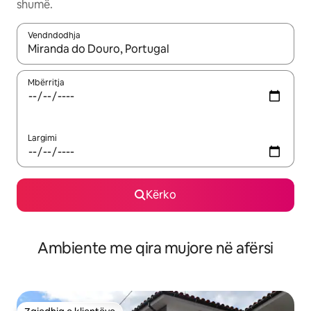
shumë.
Vendndodhja
Kur rezultatet të jenë të disponueshme, lëviz me butonat e shig
Mbërritja
Largimi
Kërko
Ambiente me qira mujore në afërsi