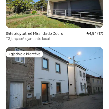
Shtëpi qyteti në Miranda do Douro
Vlerësimi mes
4,94 (17)
T2 junçaoAlojamanto local
Zgjedhja e klientëve
Zgjedhja e klientëve