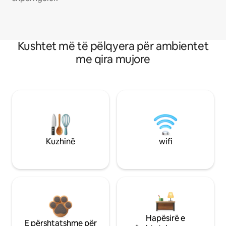
Kushtet më të pëlqyera për ambientet
me qira mujore
Kuzhinë
wifi
Hapësirë e
E përshtatshme për