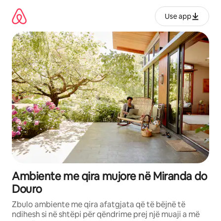
Kalo
te
Use app
përmbajtja
Ambiente me qira mujore në Miranda do
Douro
Zbulo ambiente me qira afatgjata që të bëjnë të
ndihesh si në shtëpi për qëndrime prej një muaji a më