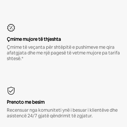
Çmime mujore të thjeshta
Çmime të veçanta për shtëpitë e pushimeve me qira
afatgjata dhe me një pagesë të vetme mujore pa tarifa
shtesë.*
Prenoto me besim
Recensuar nga komuniteti ynë i besuar i klientëve dhe
asistencë 24/7 gjatë qëndrimit të zgjatur.