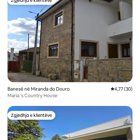
Zgjedhja e klientëve
Zgjedhja e klientëve
Banesë në Miranda do Douro
Vlerësimi mes
4,77 (30)
Maria 's Country House
Zgjedhja e klientëve
Zgjedhja e klientëve