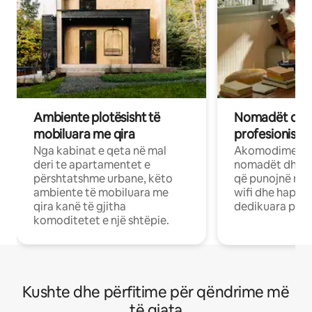
Ambiente plotësisht të
Nomadët dixh
mobiluara me qira
profesionistët
Nga kabinat e qeta në mal
Akomodime të 
deri te apartamentet e
nomadët dhe pr
përshtatshme urbane, këto
që punojnë në 
ambiente të mobiluara me
wifi dhe hapësi
qira kanë të gjitha
dedikuara pune
komoditetet e një shtëpie.
Kushte dhe përfitime për qëndrime më
të gjata