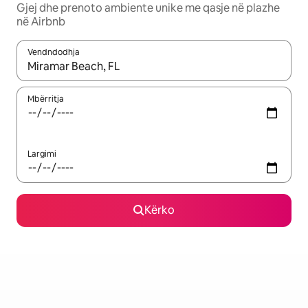
Gjej dhe prenoto ambiente unike me qasje në plazhe
në Airbnb
Vendndodhja
Kur rezultatet të jenë të disponueshme, lëviz me butonat e shig
Mbërritja
Largimi
Kërko