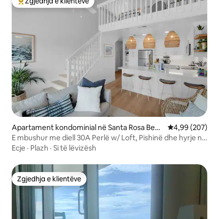
Zgjedhja e klientëve
Më të mirat e zgjedhjeve të klientëve
Apartament kondominial në Santa Rosa Beac
Vlerësimi mesa
4,99 (207)
h
E mbushur me diell 30A Perlë w/ Loft, Pishinë dhe hyrje në
plazh
Ecje
·
Plazh
·
Si të lëvizësh
Zgjedhja e klientëve
Zgjedhja e klientëve