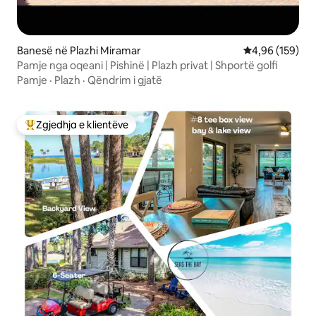
Banesë në Plazhi Miramar
Vlerësimi mesa
4,96 (159)
Pamje nga oqeani | Pishinë | Plazh privat | Shportë golfi
Pamje
·
Plazh
·
Qëndrim i gjatë
Zgjedhja e klientëve
Më të mirat e zgjedhjeve të klientëve