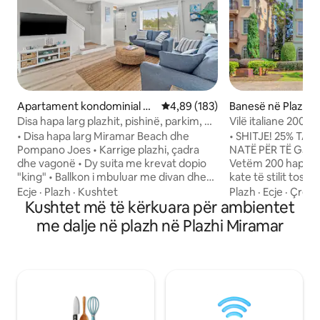
Apartament kondominial në
Vlerësimi mesatar 4,89 nga 5, 1
4,89 (183)
Banesë në Plazhi 
Plazhi Miramar
Disa hapa larg plazhit, pishinë, parkim, dy
Vilë italiane 200 ha
suita me krevat dopio "king"
Lundrim falas!
• Disa hapa larg Miramar Beach dhe
• SHITJE! 25% TAR
Pompano Joes • Karrige plazhi, çadra
NATË PËR TË GJI
dhe vagonë • Dy suita me krevat dopio
Vetëm 200 hapa lar
"king" • Ballkon i mbuluar me divan dhe
kate të stilit tosk
karrige • Pishina e komunitetit • Parkim i
të bukura të pron
Ecje
·
Plazh
·
Kushtet
Plazh
·
Ecje
·
Çregj
caktuar • Kuzhinë e kompletuar • Makinë
Kushtet më të kërkuara për ambientet
• Biletë falas për 
larëse/tharëse me madhësi të plotë •
qëndrimi! (për qën
me dalje në plazh në Plazhi Miramar
Divan-krevati dopio "Queen" në dhomën
Pishinë e stilit re
e ndenjjes • WI-FI me shpejtësi të lartë •
hidromasazh, pamj
Pranë Destin Commons dhe Silver Sands
ballkonet • Pajisje
Premium Outlets Dhomat e gjumit dhe
televizorë të mëdh
banjat: • Dhoma e gjumit #1 - Krevat
gjitha dhomat Kliko ♡ ikonën për të
dopio "king" me banjë private (dush) •
ruajtur në listën 
Dhoma e gjumit nr. 2 - Krevat dopio
butonin "Kontakto 