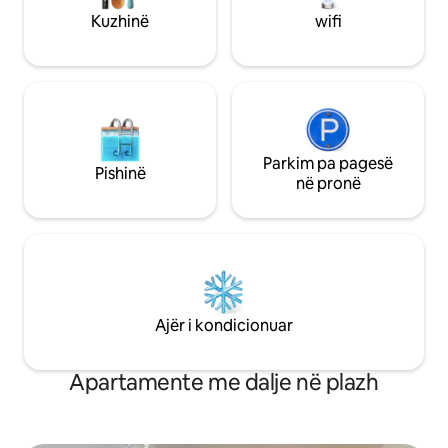
"king" me banjë private (vaskë - dush •
pyetur se çfarë udh
Kuzhinë
wifi
Dhoma e ndenjjes - Divan-krevat dopio
disponueshëm në 
"Queen" dhe dhomë me pluhur
tënd.
Parkim pa pagesë
Pishinë
në pronë
Ajër i kondicionuar
Apartamente me dalje në plazh