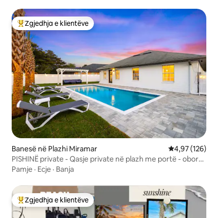
Zgjedhja e klientëve
Më të mirat e zgjedhjeve të klientëve
Banesë në Plazhi Miramar
Vlerësimi mesa
4,97 (126)
PISHINË private - Qasje private në plazh me portë - oborr i
pasmë
Pamje
·
Ecje
·
Banja
Zgjedhja e klientëve
Më të mirat e zgjedhjeve të klientëve