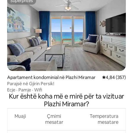
Superpritës
Superpritës
Apartament kondominial në Plazhi Miramar
Vlerësimi mesa
4,84 (357)
Parajsë në Gjirin Persik!
Ecje
·
Pamje
·
Wifi
Kur është koha më e mirë për ta vizituar
Plazhi Miramar?
Muaji
Çmimi
Temperatura
mesatar
mesatare