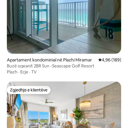
Apartament kondominial në Plazhi Miramar
Vlerësimi mesa
4,96 (189)
Buzë oqeanit 2BR Sun -Seascape Golf Resort
Plazh
·
Ecje
·
TV
Zgjedhja e klientëve
Zgjedhja e klientëve