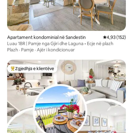
Apartament kondominial në Sandestin
Vlerësimi mesa
4,93 (152)
Luau 1BR | Pamje nga Gjiri dhe Laguna • Ecje në plazh
Plazh
·
Pamje
·
Ajër i kondicionuar
Zgjedhja e klientëve
Më të mirat e zgjedhjeve të klientëve