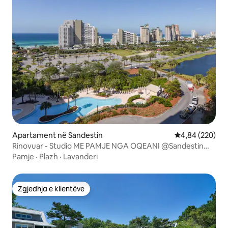
Apartament në Sandestin
Vlerësimi mesa
4,84 (220)
Rinovuar - Studio ME PAMJE NGA OQEANI @Sandestin
resort
Pamje
·
Plazh
·
Lavanderi
Zgjedhja e klientëve
Zgjedhja e klientëve