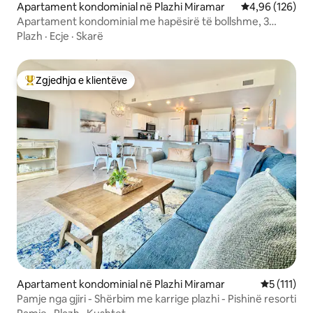
Apartament kondominial në Plazhi Miramar
Vlerësimi mesa
4,96 (126)
Apartament kondominial me hapësirë të bollshme, 3
minuta më këmbë deri në plazh
Plazh
·
Ecje
·
Skarë
Zgjedhja e klientëve
Më të mirat e zgjedhjeve të klientëve
Apartament kondominial në Plazhi Miramar
Vlerësimi m
5 (111)
Pamje nga gjiri - Shërbim me karrige plazhi - Pishinë resorti