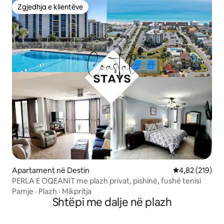
Zgjedhja e klientëve
Zgjedhja e klientëve
Apartament në Destin
Vlerësimi mesa
4,82 (219)
PERLA E OQEANIT me plazh privat, pishinë, fushë tenisi
Pamje
·
Plazh
·
Mikpritja
Shtëpi me dalje në plazh