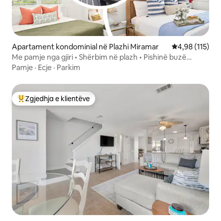
Apartament kondominial në Plazhi Miramar
Vlerësimi mesa
4,98 (115)
Me pamje nga gjiri • Shërbim në plazh • Pishinë buzë
plazhit
Pamje
·
Ecje
·
Parkim
Zgjedhja e klientëve
Më të mirat e zgjedhjeve të klientëve