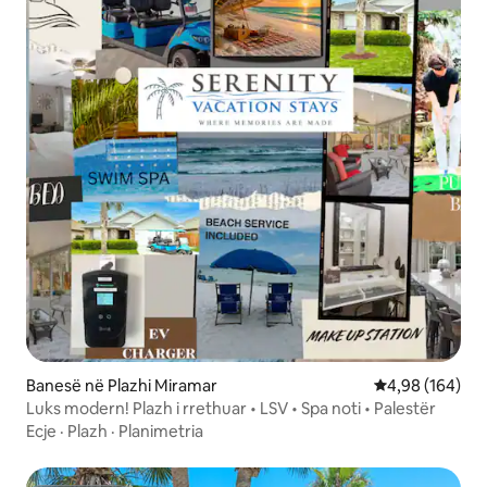
Banesë në Plazhi Miramar
Vlerësimi mesa
4,98 (164)
Luks modern! Plazh i rrethuar • LSV • Spa noti • Palestër
Ecje
·
Plazh
·
Planimetria