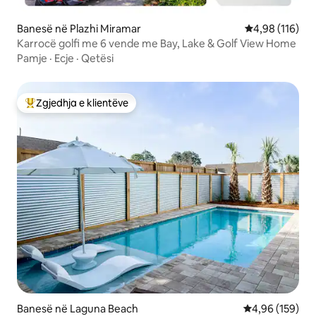
Banesë në Plazhi Miramar
Vlerësimi mesa
4,98 (116)
Karrocë golfi me 6 vende me Bay, Lake & Golf View Home
Pamje
·
Ecje
·
Qetësi
Zgjedhja e klientëve
Më të mirat e zgjedhjeve të klientëve
Banesë në Laguna Beach
Vlerësimi mesa
4,96 (159)