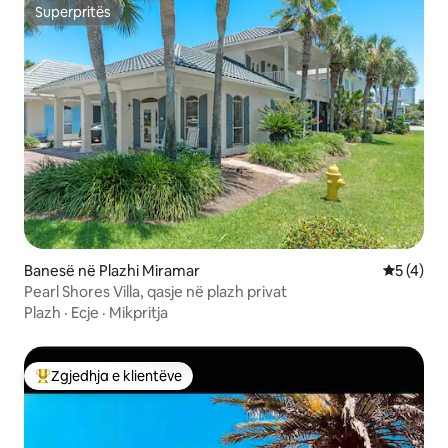
Superpritës
Superpritës
Banesë në Plazhi Miramar
Vlerësimi
5 (4)
Pearl Shores Villa, qasje në plazh privat
Plazh
·
Ecje
·
Mikpritja
Zgjedhja e klientëve
Më të mirat e zgjedhjeve të klientëve