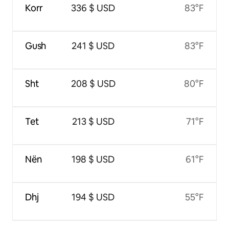
Korr
336 $ USD
83°F
Gush
241 $ USD
83°F
Sht
208 $ USD
80°F
Tet
213 $ USD
71°F
Nën
198 $ USD
61°F
Dhj
194 $ USD
55°F