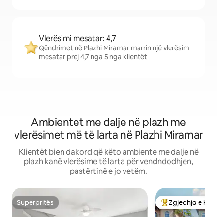
Vlerësimi mesatar: 4,7
Qëndrimet në Plazhi Miramar marrin një vlerësim
mesatar prej 4,7 nga 5 nga klientët
Ambientet me dalje në plazh me
vlerësimet më të larta në Plazhi Miramar
Klientët bien dakord që këto ambiente me dalje në
plazh kanë vlerësime të larta për vendndodhjen,
pastërtinë e jo vetëm.
Superpritës
Zgjedhja e klie
Superpritës
Më të mirat e zgj