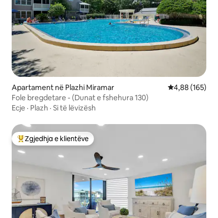
Apartament në Plazhi Miramar
Vlerësimi mesa
4,88 (165)
Fole bregdetare - (Dunat e fshehura 130)
Ecje
·
Plazh
·
Si të lëvizësh
Zgjedhja e klientëve
Më të mirat e zgjedhjeve të klientëve