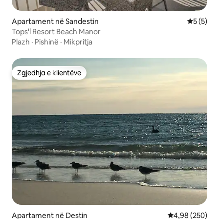
Apartament në Sandestin
Vlerësimi
5 (5)
Tops'l Resort Beach Manor
Plazh
·
Pishinë
·
Mikpritja
Zgjedhja e klientëve
Zgjedhja e klientëve
Apartament në Destin
Vlerësimi mesa
4,98 (250)