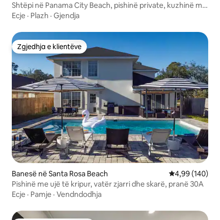
Shtëpi në Panama City Beach, pishinë private, kuzhinë me
kuzhinier
Ecje
·
Plazh
·
Gjendja
Zgjedhja e klientëve
Zgjedhja e klientëve
Banesë në Santa Rosa Beach
Vlerësimi mesa
4,99 (140)
Pishinë me ujë të kripur, vatër zjarri dhe skarë, pranë 30A
Ecje
·
Pamje
·
Vendndodhja