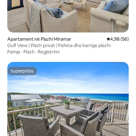
Apartament në Plazhi Miramar
Vlerësimi mes
4,98 (56)
Gulf View | Plazh privat | Pishina dhe karrige plazhi
Pamje
·
Plazh
·
Regjistrimi
Superpritës
Superpritës