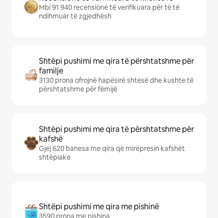
Mbi 91 940 recensione të verifikuara për të të
ndihmuar të zgjedhësh
Shtëpi pushimi me qira të përshtatshme për
familje
3130 prona ofrojnë hapësirë shtesë dhe kushte të
përshtatshme për fëmijë
Shtëpi pushimi me qira të përshtatshme për
kafshë
Gjej 620 banesa me qira që mirëpresin kafshët
shtëpiake
Shtëpi pushimi me qira me pishinë
3590 prona me pishina