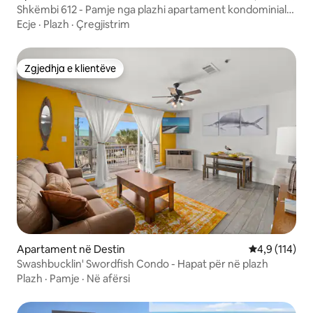
Shkëmbi 612 - Pamje nga plazhi apartament kondominial
luksoz në Destin
Ecje
·
Plazh
·
Çregjistrim
Zgjedhja e klientëve
Zgjedhja e klientëve
Apartament në Destin
Vlerësimi mes
4,9 (114)
Swashbucklin' Swordfish Condo - Hapat për në plazh
Plazh
·
Pamje
·
Në afërsi