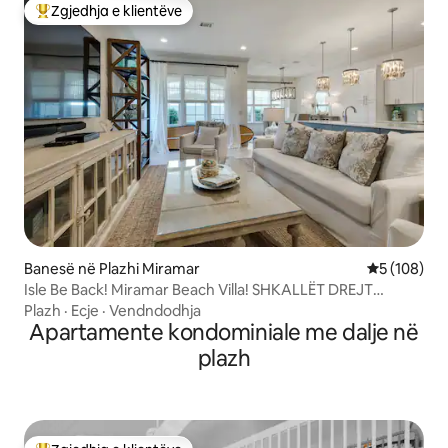
Zgjedhja e klientëve
Më të mirat e zgjedhjeve të klientëve
Banesë në Plazhi Miramar
Vlerësimi m
5 (108)
Isle Be Back! Miramar Beach Villa! SHKALLËT DREJT
PLAZHIT!
Plazh
·
Ecje
·
Vendndodhja
Apartamente kondominiale me dalje në
plazh