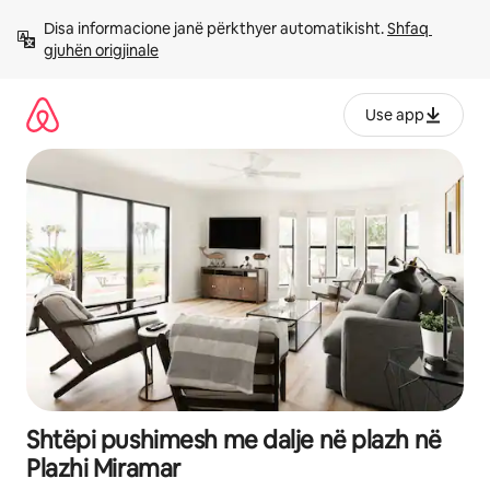
Kalo
Disa informacione janë përkthyer automatikisht. 
Shfaq 
te
gjuhën origjinale
përmbajtja
Use app
Shtëpi pushimesh me dalje në plazh në
Plazhi Miramar