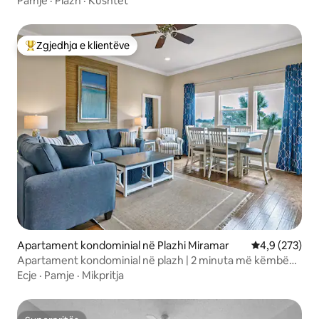
Pamje
·
Plazh
·
Kushtet
Zgjedhja e klientëve
Më të mirat e zgjedhjeve të klientëve
Apartament kondominial në Plazhi Miramar
Vlerësimi mes
4,9 (273)
Apartament kondominial në plazh | 2 minuta më këmbë
deri në plazh | Pishinë + Vaskë me hidromasazh
Ecje
·
Pamje
·
Mikpritja