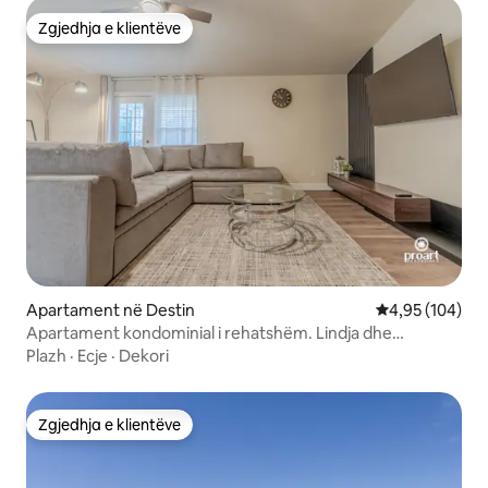
Zgjedhja e klientëve
Zgjedhja e klientëve
Apartament në Destin
Vlerësimi mesa
4,95 (104)
Apartament kondominial i rehatshëm. Lindja dhe
perëndimi i diellit
Plazh
·
Ecje
·
Dekori
Zgjedhja e klientëve
Zgjedhja e klientëve