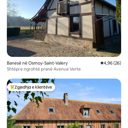
Banesë në Osmoy-Saint-Valery
Vlerësimi mes
4,96 (26)
Shtëpi e ngrohtë pranë Avenue Verte
Zgjedhja e klientëve
Më të mirat e zgjedhjeve të klientëve