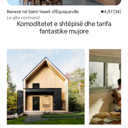
Banesë në Saint-Vaast-d'Équiqueville
Vlerësimi mes
4,97 (34)
Le gîte normand
Komoditetet e shtëpisë dhe tarifa
fantastike mujore