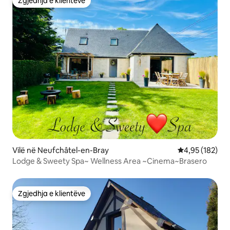
Zgjedhja e klientëve
Zgjedhja e klientëve
Vilë në Neufchâtel-en-Bray
Vlerësimi mesa
4,95 (182)
Lodge & Sweety Spa~ Wellness Area ~Cinema~Brasero
Zgjedhja e klientëve
Zgjedhja e klientëve