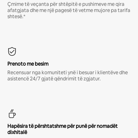
Çmime të veçanta për shtëpitë e pushimeve me qira
afatgjata dhe me një pagesë të vetme mujore pa tarifa
shtesë.*
Prenoto me besim
Recensuar nga komuniteti ynë i besuar i klientëve dhe
asistencë 24/7 gjatë qëndrimit të zgjatur.
Hapësira të përshtatshme për punë për nomadët
dixhitalë