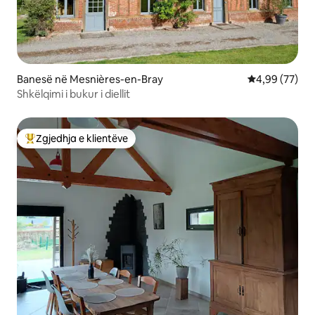
Banesë në Mesnières-en-Bray
Vlerësimi mes
4,99 (77)
Shkëlqimi i bukur i diellit
Zgjedhja e klientëve
Më të mirat e zgjedhjeve të klientëve