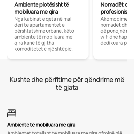
Ambiente plotësisht të
Nomadët dixh
mobiluara me qira
profesionistët
Nga kabinat e qeta në mal
Akomodime të 
deri te apartamentet e
nomadët dhe pr
përshtatshme urbane, këto
që punojnë në 
ambiente të mobiluara me
wifi dhe hapësi
qira kanë të gjitha
dedikuara pune
komoditetet e një shtëpie.
Kushte dhe përfitime për qëndrime më
të gjata
Ambiente të mobiluara me qira
Ambientet totalisht të mobiluara me qira ofrojnë një