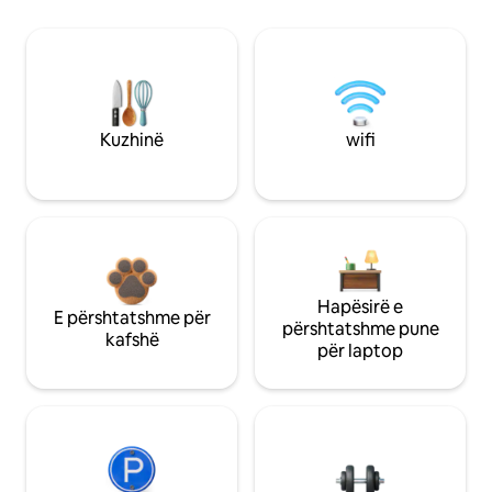
Kuzhinë
wifi
Hapësirë e
E përshtatshme për
përshtatshme pune
kafshë
për laptop