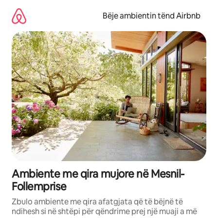
Kalo
te
Bëje ambientin tënd Airbnb
përmbajtja
Ambiente me qira mujore në Mesnil-
Follemprise
Zbulo ambiente me qira afatgjata që të bëjnë të
ndihesh si në shtëpi për qëndrime prej një muaji a më