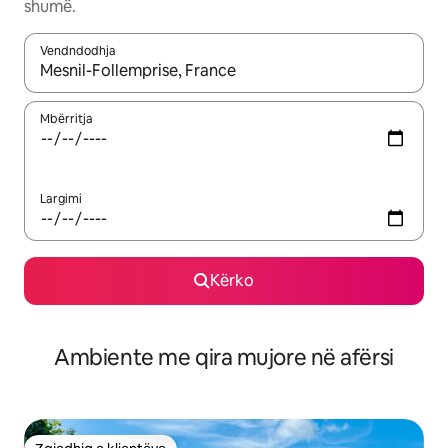
shumë.
Vendndodhja
Kur rezultatet të jenë të disponueshme, lëviz me butonat e shig
Mbërritja
Largimi
Kërko
Ambiente me qira mujore në afërsi