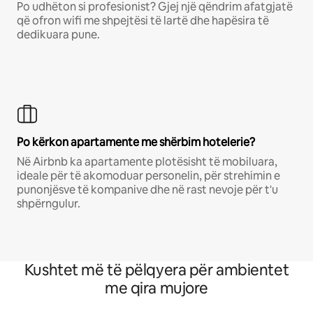
Po udhëton si profesionist? Gjej një qëndrim afatgjatë
që ofron wifi me shpejtësi të lartë dhe hapësira të
dedikuara pune.
Po kërkon apartamente me shërbim hotelerie?
Në Airbnb ka apartamente plotësisht të mobiluara,
ideale për të akomoduar personelin, për strehimin e
punonjësve të kompanive dhe në rast nevoje për t'u
shpërngulur.
Kushtet më të pëlqyera për ambientet
me qira mujore