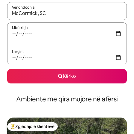
Vendndodhja
Kur rezultatet të jenë të disponueshme, lëviz me butonat e shig
Mbërritja
Largimi
Kërko
Ambiente me qira mujore në afërsi
Zgjedhja e klientëve
Më të mirat e zgjedhjeve të klientëve