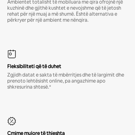
Ambientet totalisht të mobiluara me qira ofrojnë një
kuzhinë dhe gjithë kushtet e nevojshme që të jetosh
rehat për një muaj a më shumë. Është alternativa e
përkryer për një ambient me nënqira.
Fleksibiliteti që të duhet
Zgjidh datat e sakta të mbërritjes dhe të largimit dhe
prenoto lehtësisht online, pa angazhime apo
shkresurina shtesë.*
Çmime mujore të thjeshta