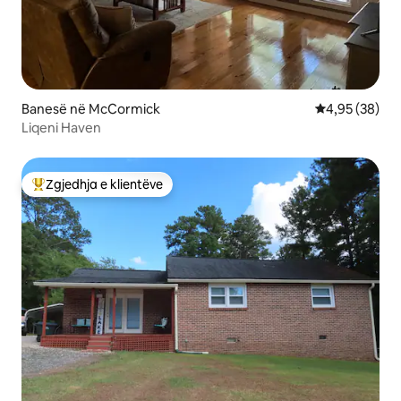
Banesë në McCormick
Vlerësimi mes
4,95 (38)
Liqeni Haven
Zgjedhja e klientëve
Më të mirat e zgjedhjeve të klientëve