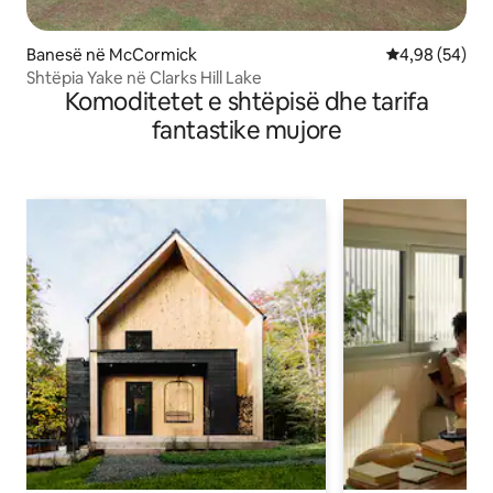
Banesë në McCormick
Vlerësimi mes
4,98 (54)
Shtëpia Yake në Clarks Hill Lake
Komoditetet e shtëpisë dhe tarifa
fantastike mujore