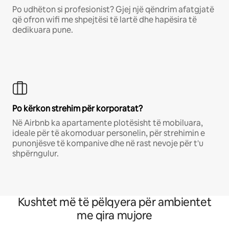
Po udhëton si profesionist? Gjej një qëndrim afatgjatë
që ofron wifi me shpejtësi të lartë dhe hapësira të
dedikuara pune.
Po kërkon strehim për korporatat?
Në Airbnb ka apartamente plotësisht të mobiluara,
ideale për të akomoduar personelin, për strehimin e
punonjësve të kompanive dhe në rast nevoje për t'u
shpërngulur.
Kushtet më të pëlqyera për ambientet
me qira mujore