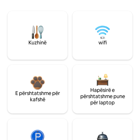
Kuzhinë
wifi
Hapësirë e
E përshtatshme për
përshtatshme pune
kafshë
për laptop