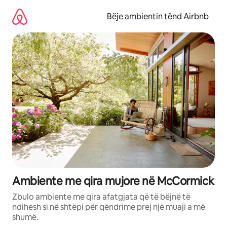
Kalo
te
Bëje ambientin tënd Airbnb
përmbajtja
Ambiente me qira mujore në McCormick
Zbulo ambiente me qira afatgjata që të bëjnë të
ndihesh si në shtëpi për qëndrime prej një muaji a më
shumë.