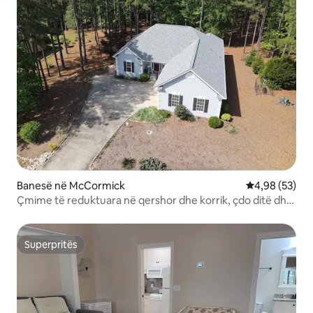
Banesë në McCormick
Vlerësimi mes
4,98 (53)
Çmime të reduktuara në qershor dhe korrik, çdo ditë dhe
çdo javë. Pranohen kafshët shtëpiake
Superpritës
Superpritës