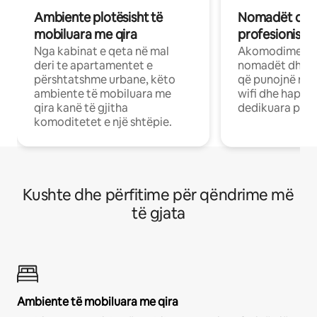
Ambiente plotësisht të
Nomadët dixh
mobiluara me qira
profesionistët
Nga kabinat e qeta në mal
Akomodime të 
deri te apartamentet e
nomadët dhe pr
përshtatshme urbane, këto
që punojnë në 
ambiente të mobiluara me
wifi dhe hapësi
qira kanë të gjitha
dedikuara pune
komoditetet e një shtëpie.
Kushte dhe përfitime për qëndrime më
të gjata
Ambiente të mobiluara me qira