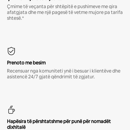
Çmime të veçanta për shtëpitë e pushimeve me qira
afatgjata dhe me një pagesë të vetme mujore pa tarifa
shtesë.*
Prenoto me besim
Recensuar nga komuniteti ynë i besuar i klientëve dhe
asistencë 24/7 gjatë qëndrimit të zgjatur.
Hapësira të përshtatshme për punë për nomadët
dixhitalë