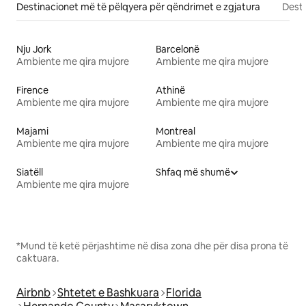
Destinacionet më të pëlqyera për qëndrimet e zgjatura
Desti
Nju Jork
Barcelonë
Ambiente me qira mujore
Ambiente me qira mujore
Firence
Athinë
Ambiente me qira mujore
Ambiente me qira mujore
Majami
Montreal
Ambiente me qira mujore
Ambiente me qira mujore
Siatëll
Shfaq më shumë
Ambiente me qira mujore
*Mund të ketë përjashtime në disa zona dhe për disa prona të
caktuara.
Airbnb
Shtetet e Bashkuara
Florida