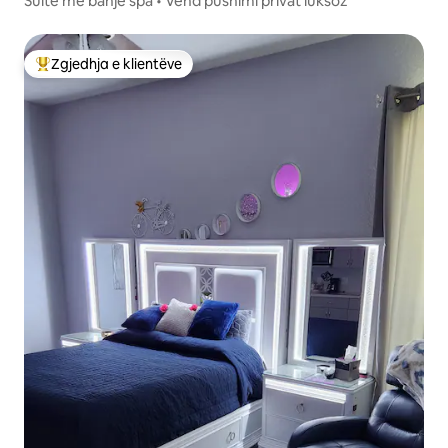
Suitë me banjë spa • Vend pushimi privat luksoz
Zgjedhja e klientëve
Më të mirat e zgjedhjeve të klientëve