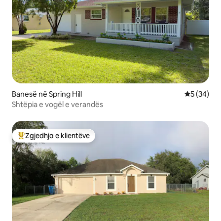
Banesë në Spring Hill
Vlerësimi 
5 (34)
Shtëpia e vogël e verandës
Zgjedhja e klientëve
Më të mirat e zgjedhjeve të klientëve