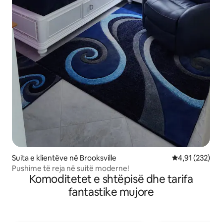
Suita e klientëve në Brooksville
Vlerësimi mesa
4,91 (232)
Pushime të reja në suitë moderne!
Komoditetet e shtëpisë dhe tarifa
fantastike mujore