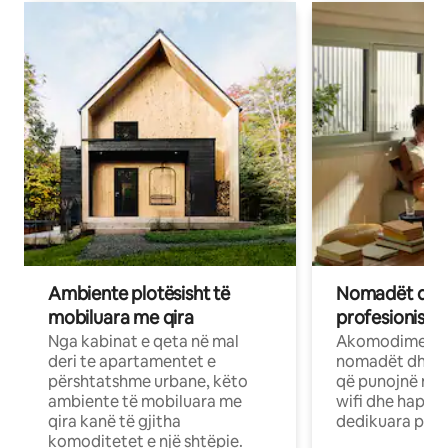
Ambiente plotësisht të
Nomadët dixh
mobiluara me qira
profesionistët
Nga kabinat e qeta në mal
Akomodime të 
deri te apartamentet e
nomadët dhe pr
përshtatshme urbane, këto
që punojnë në 
ambiente të mobiluara me
wifi dhe hapësi
qira kanë të gjitha
dedikuara pune
komoditetet e një shtëpie.