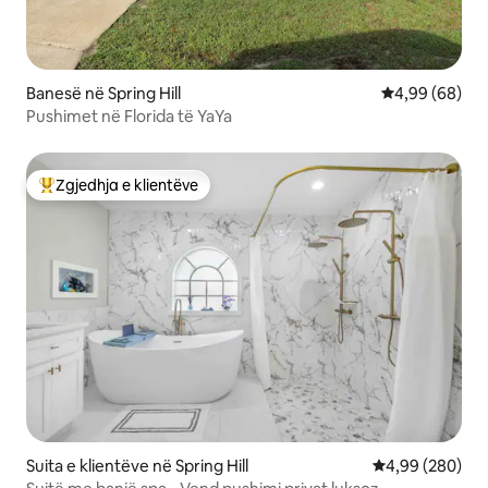
Banesë në Spring Hill
Vlerësimi mes
4,99 (68)
Pushimet në Florida të YaYa
Zgjedhja e klientëve
Më të mirat e zgjedhjeve të klientëve
Suita e klientëve në Spring Hill
Vlerësimi mesat
4,99 (280)