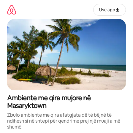
Kalo
te
Use app
përmbajtja
Ambiente me qira mujore në
Masaryktown
Zbulo ambiente me qira afatgjata që të bëjnë të
ndihesh si në shtëpi për qëndrime prej një muaji a më
shumë.