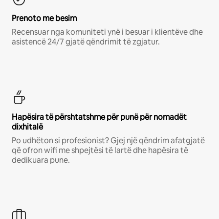
Prenoto me besim
Recensuar nga komuniteti ynë i besuar i klientëve dhe
asistencë 24/7 gjatë qëndrimit të zgjatur.
Hapësira të përshtatshme për punë për nomadët
dixhitalë
Po udhëton si profesionist? Gjej një qëndrim afatgjatë
që ofron wifi me shpejtësi të lartë dhe hapësira të
dedikuara pune.