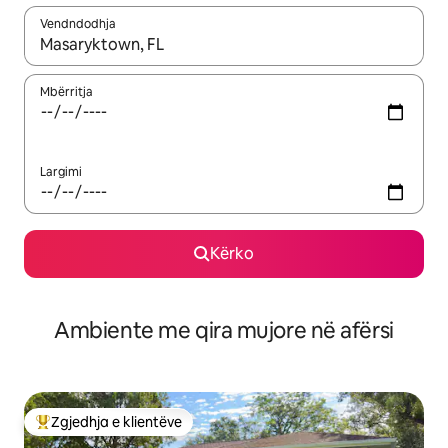
Vendndodhja
Kur rezultatet të jenë të disponueshme, lëviz me butonat e shig
Mbërritja
Largimi
Kërko
Ambiente me qira mujore në afërsi
Zgjedhja e klientëve
Më të mirat e zgjedhjeve të klientëve