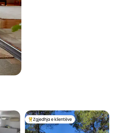
Zgjedhja e klientëve
entëve
Më të mirat e zgjedhjeve të klientëve