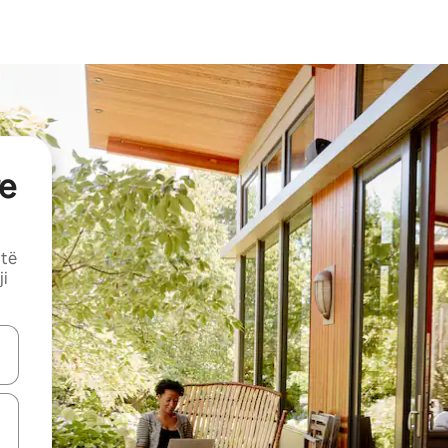
e
 të
ji
butonat e shigjetave lart e poshtë ose eksploro duke prekur ose duke l