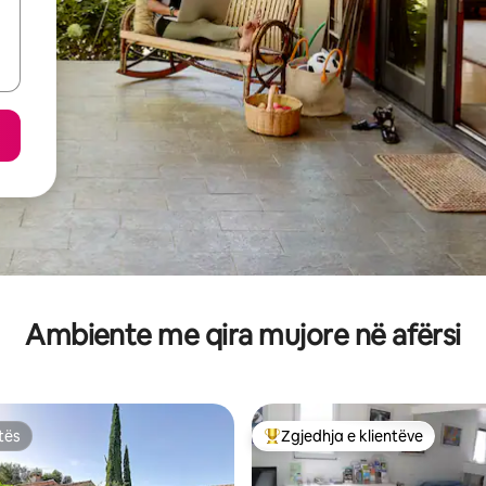
Ambiente me qira mujore në afërsi
tës
Zgjedhja e klientëve
tës
Më të mirat e zgjedhjeve të kli