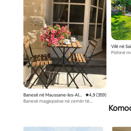
Vilë në S
Pishinë m
de Prove
Banesë në Maussane-les-Alpi
Vlerësimi mesatar 4,9 
4,9 (359)
lles
Banesë magjepsëse në zemër të
Komodi
Provence!