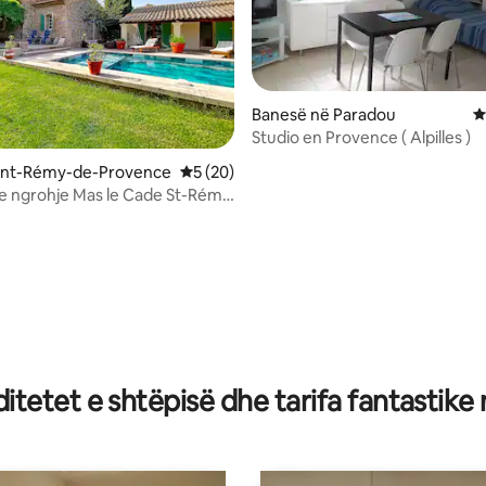
Banesë në Paradou
V
Studio en Provence ( Alpilles )
aint-Rémy-de-Provence
Vlerësimi mesatar 5 nga 5, 20 vlerësime
5 (20)
e ngrohje Mas le Cade St-Rémy
nce
nga 5, 359 vlerësime
tetet e shtëpisë dhe tarifa fantastike