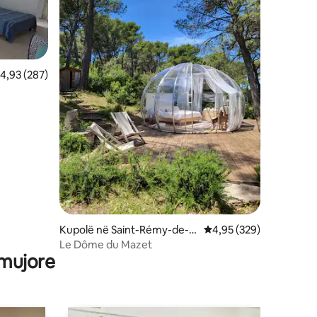
lerësimi mesatar 4,93 nga 5, 287 vlerësime
4,93 (287)
Kupolë në Saint-Rémy-de-P
Vlerësimi mesatar 4,95
4,95 (329)
rovence
Le Dôme du Mazet
 mujore