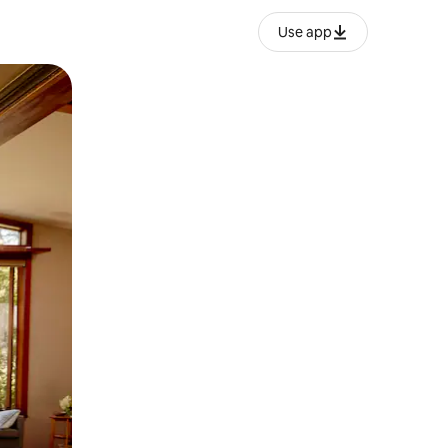
Use app
ëvizur ekranin.