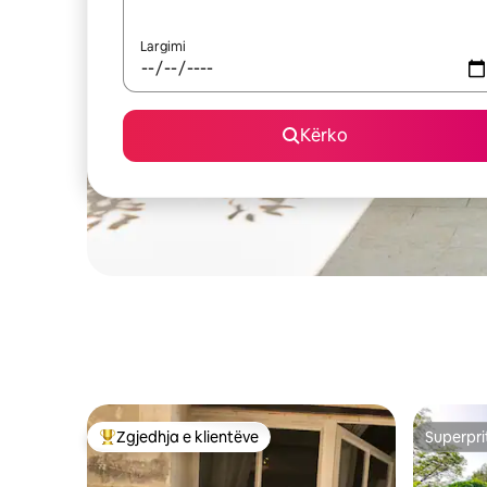
Largimi
Kërko
Zgjedhja e klientëve
Superpri
Më të mirat e zgjedhjeve të klientëve
Superpri