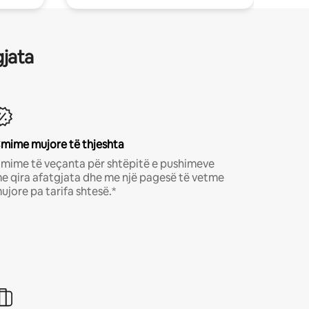
gjata
mime mujore të thjeshta
mime të veçanta për shtëpitë e pushimeve
e qira afatgjata dhe me një pagesë të vetme
ujore pa tarifa shtesë.*