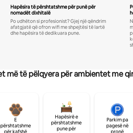
Hapësira të përshtatshme për punë për
P
nomadët dixhitalë
h
Po udhëton si profesionist? Gjej një qëndrim
N
afatgjatë që ofron wifi me shpejtësi të lartë
m
dhe hapësira të dedikuara pune.
p
k
s
t më të pëlqyera për ambientet me qi
Hapësirë e
E
Parkim pa
përshtatshme
përshtatshme
pagesë në
pune për
për kafshë
pronë