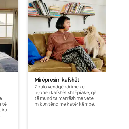
Mirëpresim kafshët
Zbulo vendqëndrime ku
lejohen kafshët shtëpiake, që
e
të mund ta marrësh me vete
e të
mikun tënd me katër këmbë.
qira
.