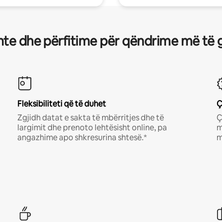
te dhe përfitime për qëndrime më të 
Fleksibiliteti që të duhet
Ç
Zgjidh datat e sakta të mbërritjes dhe të
Ç
largimit dhe prenoto lehtësisht online, pa
m
angazhime apo shkresurina shtesë.*
m