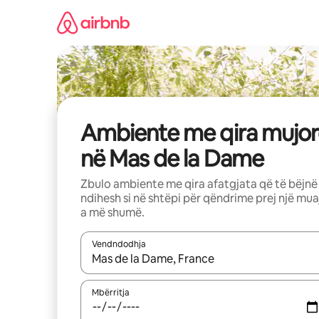
Kalo
te
përmbajtja
Ambiente me qira mujor
në Mas de la Dame
Zbulo ambiente me qira afatgjata që të bëjnë
ndihesh si në shtëpi për qëndrime prej një mua
a më shumë.
Vendndodhja
Kur rezultatet të jenë të disponueshme, lëviz me 
Mbërritja