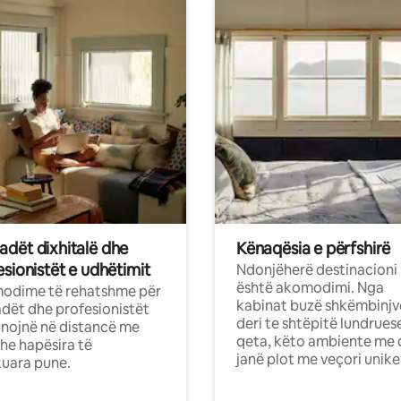
dët dixhitalë dhe
Kënaqësia e përfshirë
sionistët e udhëtimit
Ndonjëherë destinacioni
është akomodimi. Nga
odime të rehatshme për
kabinat buzë shkëmbinjv
ët dhe profesionistët
deri te shtëpitë lundrues
nojnë në distancë me
qeta, këto ambiente me 
dhe hapësira të
janë plot me veçori unike
uara pune.