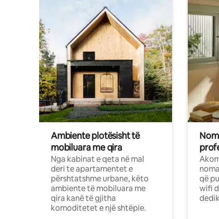
Ambiente plotësisht të
Noma
mobiluara me qira
profe
Nga kabinat e qeta në mal
Akom
deri te apartamentet e
nomad
përshtatshme urbane, këto
që pu
ambiente të mobiluara me
wifi 
qira kanë të gjitha
dedik
komoditetet e një shtëpie.