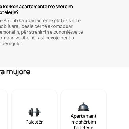
o kërkon apartamente me shërbim
otelerie?
ë Airbnb ka apartamente plotësisht të
obiluara, ideale për të akomoduar
ersonelin, për strehimin e punonjësve të
ompanive dhe në rast nevoje për t'u
hpërngulur.
ra mujore
Apartament
Palestër
me shërbim
hotelerie