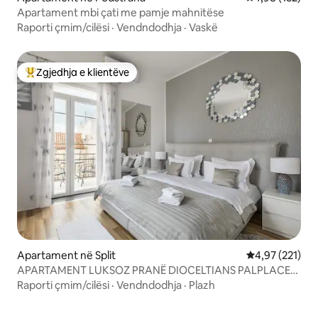
Apartament mbi çati me pamje mahnitëse
Raporti çmim/cilësi
·
Vendndodhja
·
Vaskë
Zgjedhja e klientëve
Më të mirat e zgjedhjeve të klientëve
Apartament në Split
Vlerësimi mesa
4,97 (221)
APARTAMENT LUKSOZ PRANË DIOCELTIANS PALPLACE}
ER
Raporti çmim/cilësi
·
Vendndodhja
·
Plazh