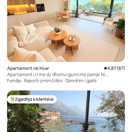
Apartament në Hvar
Vlerësimi mes
4,87 (87)
Apartament i ri me dy dhoma gjumi me pamje të
mrekullueshme
Familje
·
Raporti çmim/cilësi
·
Qëndrim i gjatë
Zgjedhja e klientëve
Më të mirat e zgjedhjeve të klientëve