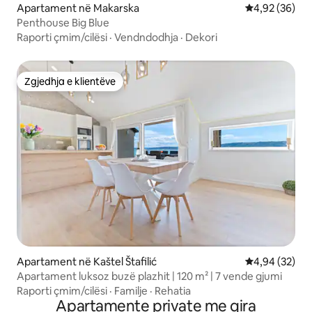
Apartament në Makarska
Vlerësimi mes
4,92 (36)
Penthouse Big Blue
Raporti çmim/cilësi
·
Vendndodhja
·
Dekori
Zgjedhja e klientëve
Zgjedhja e klientëve
Apartament në Kaštel Štafilić
Vlerësimi mes
4,94 (32)
Apartament luksoz buzë plazhit | 120 m² | 7 vende gjumi
Raporti çmim/cilësi
·
Familje
·
Rehatia
Apartamente private me qira