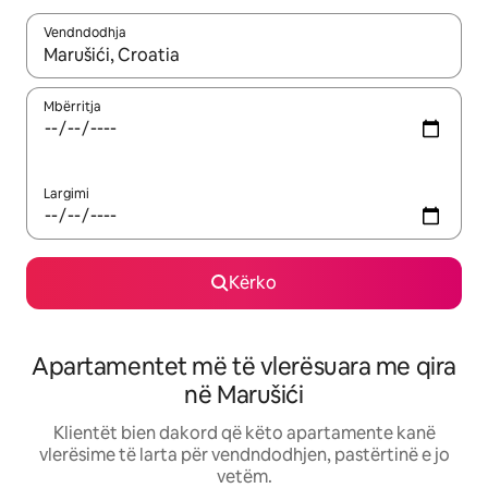
Vendndodhja
Kur rezultatet të jenë të disponueshme, lëviz me butonat e shig
Mbërritja
Largimi
Kërko
Apartamentet më të vlerësuara me qira
në Marušići
Klientët bien dakord që këto apartamente kanë
vlerësime të larta për vendndodhjen, pastërtinë e jo
vetëm.