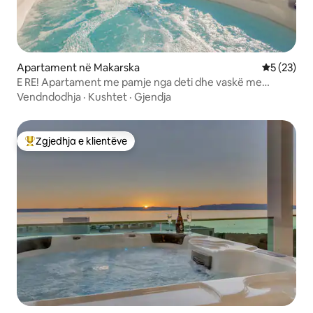
Apartament në Makarska
Vlerësimi 
5 (23)
E RE! Apartament me pamje nga deti dhe vaskë me
hidromasazh – Makarska #2
Vendndodhja
·
Kushtet
·
Gjendja
Zgjedhja e klientëve
Më të mirat e zgjedhjeve të klientëve