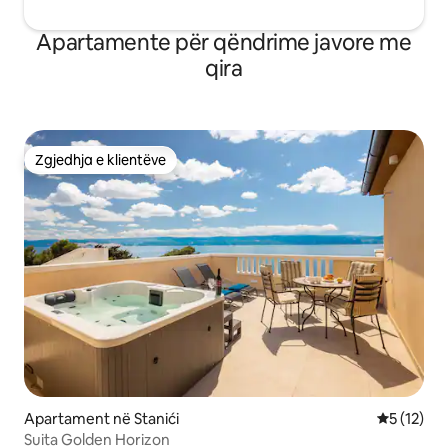
Apartamente për qëndrime javore me
qira
Zgjedhja e klientëve
Zgjedhja e klientëve
Apartament në Stanići
Vlerësimi 
5 (12)
Suita Golden Horizon