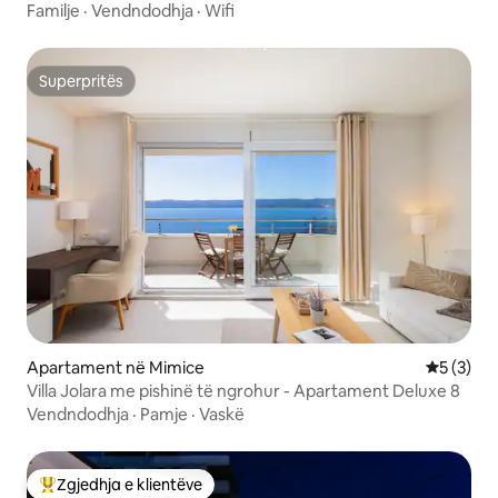
Familje
·
Vendndodhja
·
Wifi
Superpritës
Superpritës
Apartament në Mimice
Vlerësimi
5 (3)
Villa Jolara me pishinë të ngrohur - Apartament Deluxe 8
Vendndodhja
·
Pamje
·
Vaskë
Zgjedhja e klientëve
Më të mirat e zgjedhjeve të klientëve