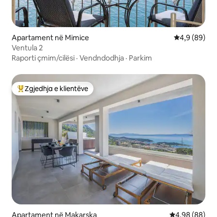
Apartament në Mimice
Vlerësimi me
4,9 (89)
Ventula 2
Raporti çmim/cilësi
·
Vendndodhja
·
Parkim
Zgjedhja e klientëve
Më të mirat e zgjedhjeve të klientëve
Apartament në Makarska
Vlerësimi mes
4,98 (88)