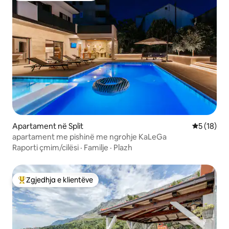
Apartament në Split
Vlerësimi 
5 (18)
apartament me pishinë me ngrohje KaLeGa
Raporti çmim/cilësi
·
Familje
·
Plazh
Zgjedhja e klientëve
Më të mirat e zgjedhjeve të klientëve