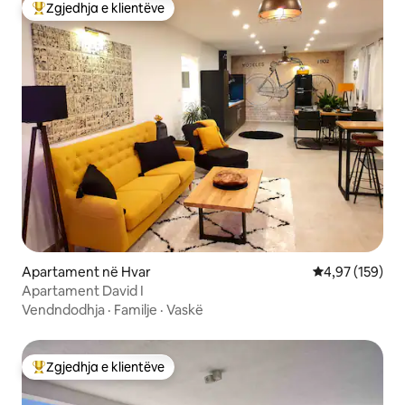
Zgjedhja e klientëve
Më të mirat e zgjedhjeve të klientëve
Apartament në Hvar
Vlerësimi mesa
4,97 (159)
Apartament David I
Vendndodhja
·
Familje
·
Vaskë
Zgjedhja e klientëve
Më të mirat e zgjedhjeve të klientëve