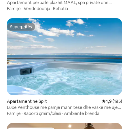
Apartament përballë plazhit MAAL, spa private dhe
parkim
Familje
·
Vendndodhja
·
Rehatia
Superpritës
Superpritës
Apartament në Split
Vlerësimi mes
4,9 (195)
Luxe Penthouse me pamje mahnitëse dhe vaskë me ujë
të ngrohtë
Familje
·
Raporti çmim/cilësi
·
Ambiente brenda