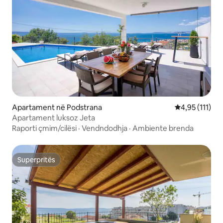
Apartament në Podstrana
Vlerësimi mesa
4,95 (111)
Apartament luksoz Jeta
Raporti çmim/cilësi
·
Vendndodhja
·
Ambiente brenda
Superpritës
Superpritës