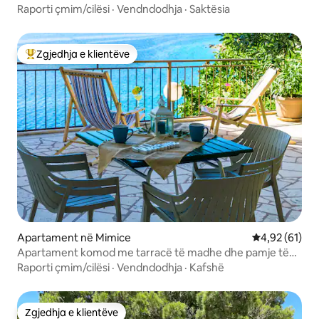
Raporti çmim/cilësi
·
Vendndodhja
·
Saktësia
Zgjedhja e klientëve
Më të mirat e zgjedhjeve të klientëve
Apartament në Mimice
Vlerësimi mes
4,92 (61)
Apartament komod me tarracë të madhe dhe pamje të
bukur
Raporti çmim/cilësi
·
Vendndodhja
·
Kafshë
Zgjedhja e klientëve
Zgjedhja e klientëve