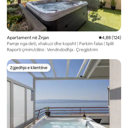
Apartament në Žnjan
Vlerësimi mesa
4,88 (124)
Pamje nga deti, xhakuzi dhe kopsht | Parkim falas | Split
Raporti çmim/cilësi
·
Vendndodhja
·
Çregjistrim
Zgjedhja e klientëve
Zgjedhja e klientëve