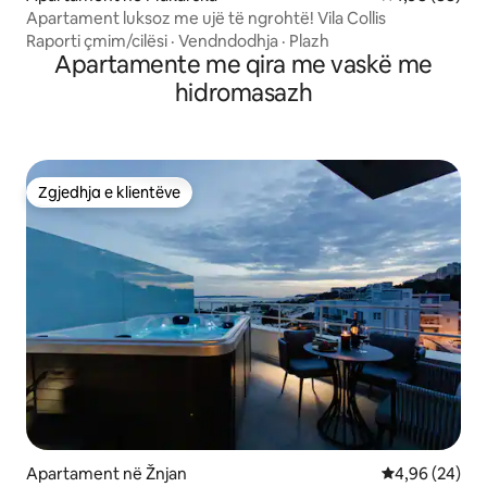
Apartament luksoz me ujë të ngrohtë! Vila Collis
Raporti çmim/cilësi
·
Vendndodhja
·
Plazh
Apartamente me qira me vaskë me
hidromasazh
Zgjedhja e klientëve
Zgjedhja e klientëve
Apartament në Žnjan
Vlerësimi mes
4,96 (24)