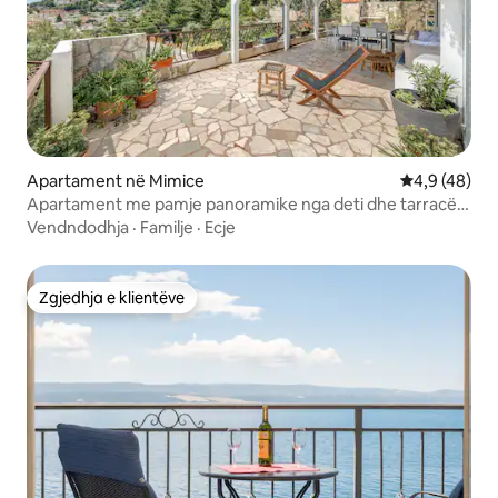
Apartament në Mimice
Vlerësimi me
4,9 (48)
Apartament me pamje panoramike nga deti dhe tarracë
të madhe
Vendndodhja
·
Familje
·
Ecje
Zgjedhja e klientëve
Zgjedhja e klientëve