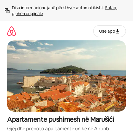
Kalo
Disa informacione janë përkthyer automatikisht. 
Shfaq 
te
gjuhën origjinale
përmbajtja
Use app
Apartamente pushimesh në Marušići
Gjej dhe prenoto apartamente unike në Airbnb