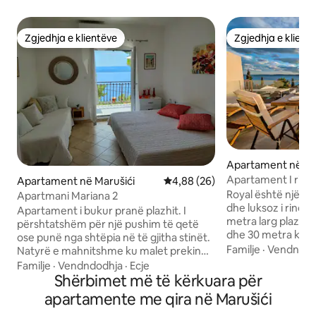
Zgjedhja e klientëve
Zgjedhja e klient
Zgjedhja e klientëve
Zgjedhja e klient
Apartament në Ok
i
Apartament I ri m
Apartament në Marušići
Vlerësimi mesatar 4,88 nga 5, 
4,88 (26)
xhakuzi
Royal është një ap
Apartmani Mariana 2
dhe luksoz i rinov
Apartament i bukur pranë plazhit. I
metra larg plazhit
përshtatshëm për një pushim të qetë
dhe 30 metra katr
ose punë nga shtëpia në të gjitha stinët.
dhoma gjumi, një 
Familje
·
Vendndod
Natyrë e mahnitshme ku malet prekin
kuzhinë plotësish
detin. Pamje të mrekullueshme të detit,
Familje
·
Vendndodhja
·
Ecje
ambient ngrënieje
maleve dhe ishujve aty pranë. Ideale për
Shërbimet më të kërkuara për
shkëlqyer, ambien
të ecur, për të qëndruar në natyrë dhe
apartamente me qira në Marušići
garazh(1 makinë) ,
për të shijuar detin. Në qytetet e afërta
sheshtë në çdo dh