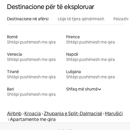
Destinacione për të eksploruar
Destinacione në afërsi
Lloje të tjera qëndrimesh
Peizazhe
Romë
Firence
Shtëpi pushimesh me qira
Shtëpi pushimesh me qira
Venecia
Napoli
Shtëpi pushimesh me qira
Shtëpi pushimesh me qira
Tiranë
Lubjana
Shtëpi pushimesh me qira
Shtëpi pushimesh me qira
Bari
Shfaq më shumë
Shtëpi pushimesh me qira
Airbnb
Kroacia
Zhupania e Split-Dalmacisë
Marušići
Apartamente me qira