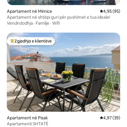
Apartament në Mimice
Vlerësimi mes
4,95 (95)
Apartament në shtëpi guri për pushimet e tua ideale!
Vendndodhja
·
Familje
·
Wifi
Zgjedhja e klientëve
Më të mirat e zgjedhjeve të klientëve
Apartament në Pisak
Vlerësimi mes
4,97 (39)
Apartamenti SHTATË