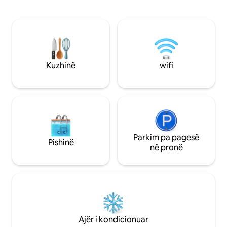
të Omisu dhe Makarska, së bashku me
Ofron një tarrac
historinë e pasur dhe legjendat e
nga deti në ishujt
piratuara, do të gjesh tregje të pasura
të shijohet në afër
ushqimi për bujqësinë organike dhe
larg dhe aeroporti 
restorantet, ushqimin e rritur në shtëpi
akomodimi.
dhe ushqimin lokal. Zona ofron shumë
zona pikniku.
Kuzhinë
wifi
Parkim pa pagesë
Pishinë
në pronë
Ajër i kondicionuar