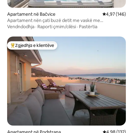
Apartament në Bačvice
Vlerësimi mesa
4,97 (146)
Apartament nën çati buzë detit me vaskë me
hidromasazh "SKY LIVING"
Vendndodhja
·
Raporti çmim/cilësi
·
Pastërtia
Zgjedhja e klientëve
Më të mirat e zgjedhjeve të klientëve
Apartament në Podstrana
Vlerësimi mesa
4,98 (132)