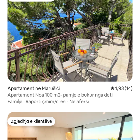
Apartament në Marušići
Vlerësimi mes
4,93 (14)
Apartament Noa 100 m2- pamje e bukur nga deti
Familje
·
Raporti çmim/cilësi
·
Në afërsi
Zgjedhja e klientëve
Zgjedhja e klientëve