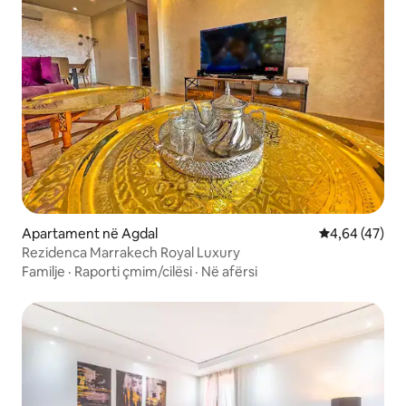
Apartament në Agdal
Vlerësimi mes
4,64 (47)
Rezidenca Marrakech Royal Luxury
Familje
·
Raporti çmim/cilësi
·
Në afërsi