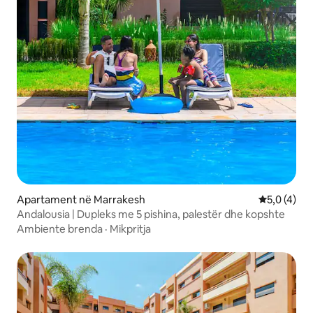
Apartament në Marrakesh
Vlerësimi m
5,0 (4)
Andalousia | Dupleks me 5 pishina, palestër dhe kopshte
Ambiente brenda
·
Mikpritja