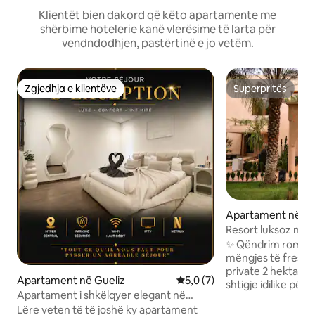
Klientët bien dakord që këto apartamente me
shërbime hotelerie kanë vlerësime të larta për
vendndodhjen, pastërtinë e jo vetëm.
Zgjedhja e klientëve
Superpritës
Zgjedhja e klientëve
Superpritës
Apartament në M
Resort luksoz në 
malet Atlas
✨ Qëndrim romant
mëngjes të freskët të
private 2 hektarë
Apartament në Gueliz
Vlerësimi mesatar 5,0 nga 5,
5,0 (7)
shtigje idilike pë
Apartament i shkëlqyer elegant në
nga Medina, tregje
qendër të Marrakeshit, 1 minutë larg
Lëre veten të të joshë ky apartament
kulturore ✔ Dy pi