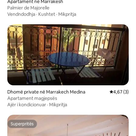
Apartament në Marrakesh
Palmier de Majorelle
Vendndodhja
·
Kushtet
·
Mikpritja
Dhomë private në Marrakech Medina
Vlerësimi me
4,67 (3)
Apartament magjepsës
Ajër i kondicionuar
·
Mikpritja
Superpritës
Superpritës