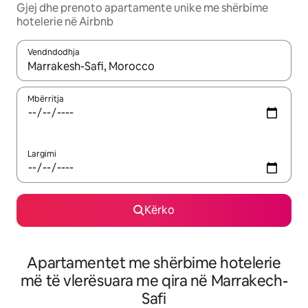
Gjej dhe prenoto apartamente unike me shërbime
hotelerie në Airbnb
Vendndodhja
Kur rezultatet të jenë të disponueshme, lëviz me butonat e shig
Mbërritja
Largimi
Kërko
Apartamentet me shërbime hotelerie
më të vlerësuara me qira në Marrakech-
Safi