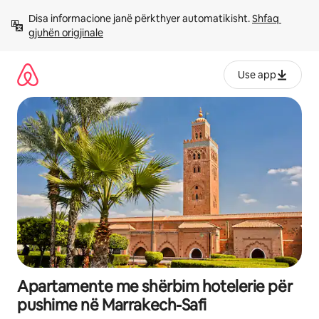
Kalo
Disa informacione janë përkthyer automatikisht. 
Shfaq 
te
gjuhën origjinale
përmbajtja
Use app
Apartamente me shërbim hotelerie për
pushime në Marrakech-Safi