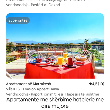
imsouane
Vendndodhja
·
Pastërtia
·
Dekori
Superpritës
Superpritës
Apartament në Marrakesh
Vlerësimi me
4,5 (10)
Villa KESH Evasion Appart Hania
Vendndodhja
·
Raporti çmim/cilësi
·
Hapësira të jashtme
Apartamente me shërbime hotelerie me
qira mujore