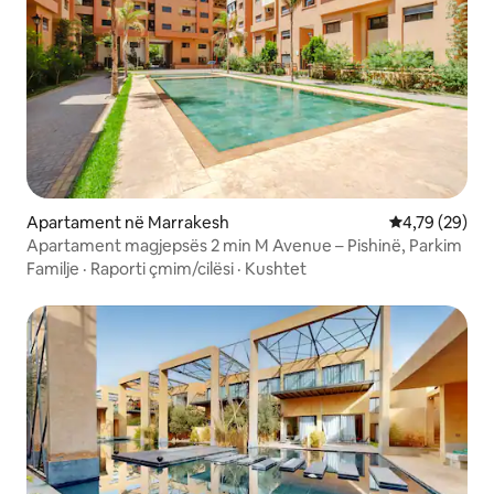
Apartament në Marrakesh
Vlerësimi mes
4,79 (29)
Apartament magjepsës 2 min M Avenue – Pishinë, Parkim
Familje
·
Raporti çmim/cilësi
·
Kushtet