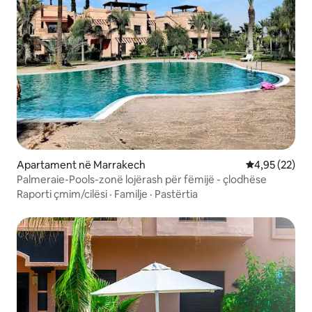
Apartament në Marrakech
Vlerësimi mes
4,95 (22)
Palmeraie-Pools-zonë lojërash për fëmijë - çlodhëse
Raporti çmim/cilësi
·
Familje
·
Pastërtia