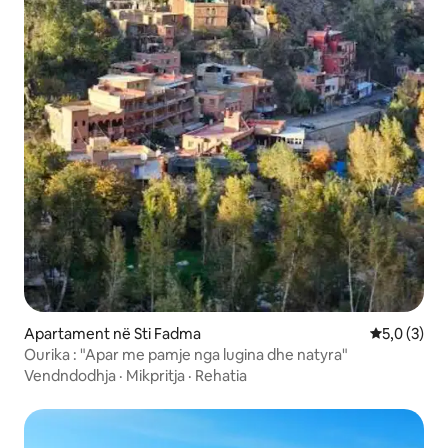
Apartament në Sti Fadma
Vlerësimi m
5,0 (3)
Ourika : "Apar me pamje nga lugina dhe natyra"
Vendndodhja
·
Mikpritja
·
Rehatia