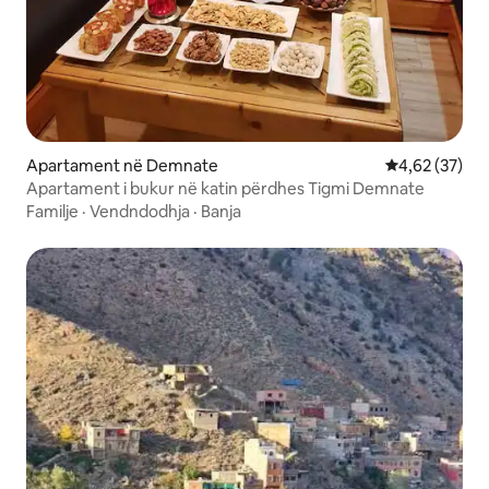
Apartament në Demnate
Vlerësimi mes
4,62 (37)
Apartament i bukur në katin përdhes Tigmi Demnate
Familje
·
Vendndodhja
·
Banja