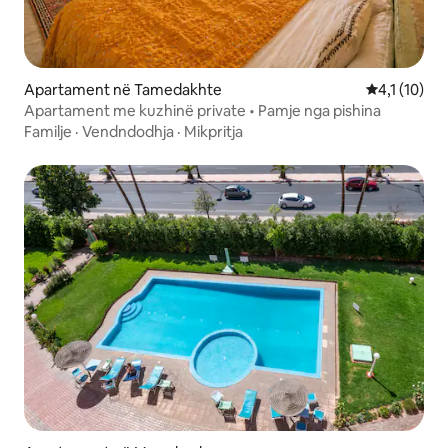
Apartament në Tamedakhte
Vlerësimi me
4,1 (10)
Apartament me kuzhinë private • Pamje nga pishina
Familje
·
Vendndodhja
·
Mikpritja