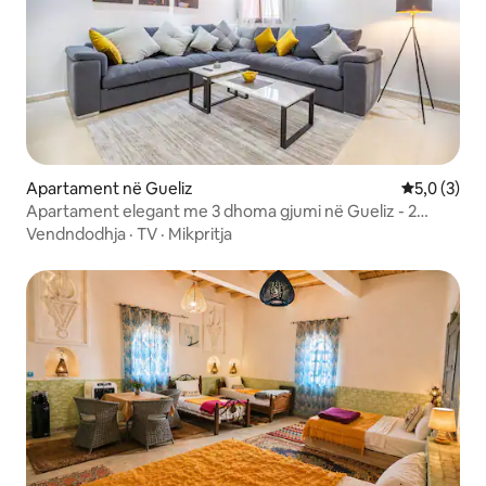
Apartament në Gueliz
Vlerësimi m
5,0 (3)
Apartament elegant me 3 dhoma gjumi në Gueliz - 2
banjo dhe parkim falas
Vendndodhja
·
TV
·
Mikpritja