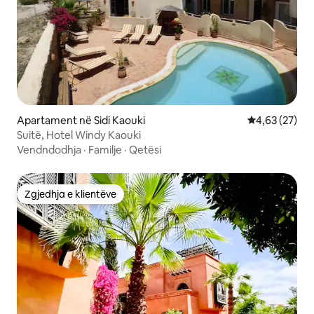
Apartament në Sidi Kaouki
Vlerësimi mes
4,63 (27)
Suitë, Hotel Windy Kaouki
Vendndodhja
·
Familje
·
Qetësi
Zgjedhja e klientëve
Zgjedhja e klientëve