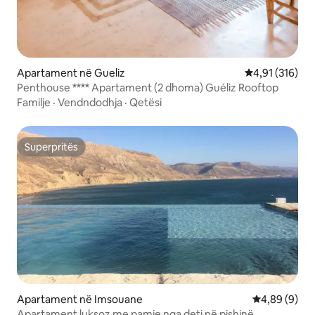
Apartament në Gueliz
Vlerësimi mesa
4,91 (316)
Penthouse **** Apartament (2 dhoma) Guéliz Rooftop
Familje
·
Vendndodhja
·
Qetësi
Superpritës
Superpritës
Apartament në Imsouane
Vlerësimi me
4,89 (9)
Apartament luksoz me pamje nga deti në pishinë