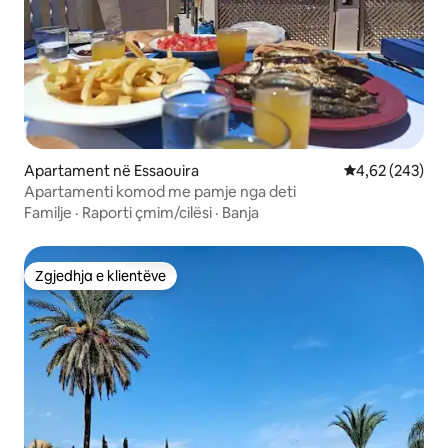
Apartament në Essaouira
Vlerësimi mesa
4,62 (243)
Apartamenti komod me pamje nga deti
Familje
·
Raporti çmim/cilësi
·
Banja
Zgjedhja e klientëve
Zgjedhja e klientëve