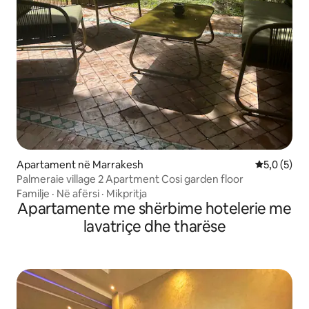
Apartament në Marrakesh
Vlerësimi m
5,0 (5)
Palmeraie village 2 Apartment Cosi garden floor
Familje
·
Në afërsi
·
Mikpritja
Apartamente me shërbime hotelerie me
lavatriçe dhe tharëse