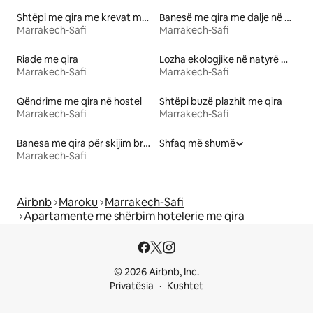
Shtëpi me qira me krevat me lartësi të përshtatshme
Banesë me qira me dalje në plazh
Marrakech-Safi
Marrakech-Safi
Riade me qira
Lozha ekologjike në natyrë me qira
Marrakech-Safi
Marrakech-Safi
Qëndrime me qira në hostel
Shtëpi buzë plazhit me qira
Marrakech-Safi
Marrakech-Safi
Banesa me qira për skijim brenda/jashtë
Shfaq më shumë
Marrakech-Safi
Airbnb
Maroku
Marrakech-Safi
Apartamente me shërbim hotelerie me qira
© 2026 Airbnb, Inc.
Privatësia
Kushtet