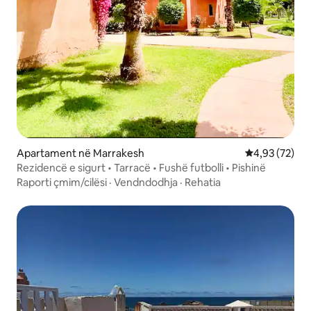
Apartament në Marrakesh
Vlerësimi mes
4,93 (72)
Rezidencë e sigurt • Tarracë • Fushë futbolli • Pishinë
Raporti çmim/cilësi
·
Vendndodhja
·
Rehatia