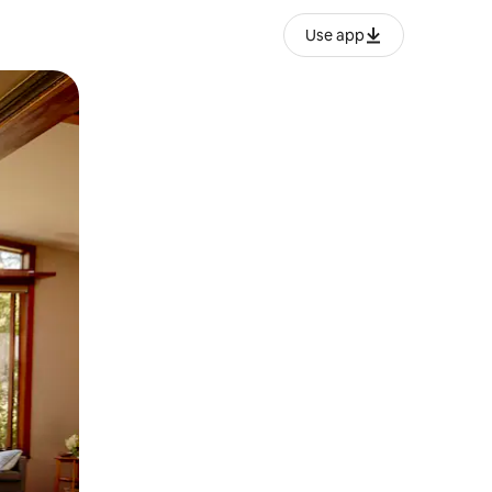
Use app
ëvizur ekranin.