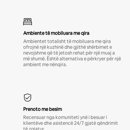
Ambiente të mobiluara me qira
Ambientet totalisht të mobiluara me qira
ofrojnë një kuzhinë dhe gjithë shërbimet e
nevojshme që të jetosh rehat për një muaj a
më shumë. Është alternativa e përkryer për një
ambient me nënqira.
Prenoto me besim
Recensuar nga komuniteti ynë i besuar i
klientëve dhe asistencë 24/7 gjatë qëndrimit
të zgjatur.