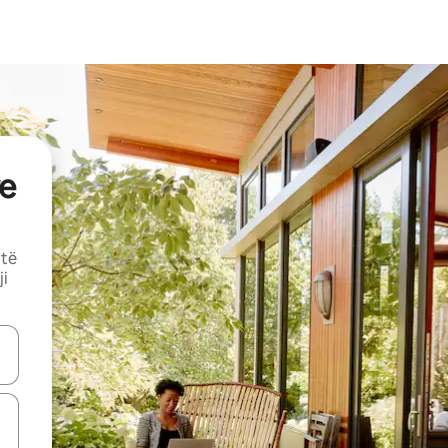
e
 të
ji
butonat e shigjetave lart e poshtë ose eksploro duke prekur ose duke l