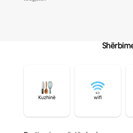
Shërbime
Kuzhinë
wifi