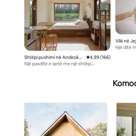
Vilë në Je
Një ditë m
Shtëpi pushimi në Andeok-
Vlerësimi mesatar 4,99 
4,99 (166)
myeon, Seogwipo-si
Një pasdite e qetë me një shtëpi
përrallore mbi pemë në një fushë
mandarine
Komodi