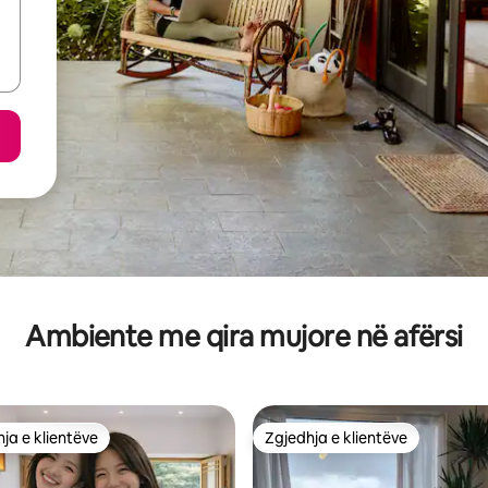
Ambiente me qira mujore në afërsi
ja e klientëve
Zgjedhja e klientëve
rat e zgjedhjeve të klientëve
Zgjedhja e klientëve