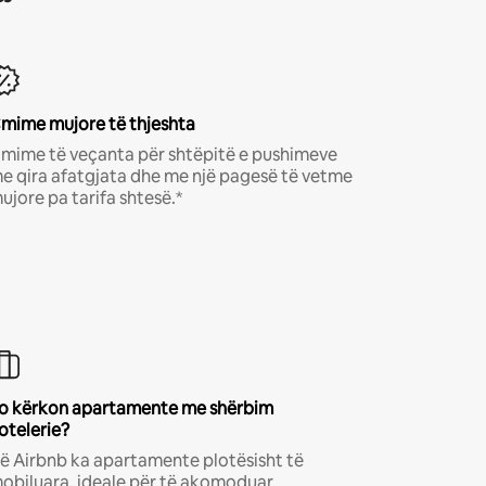
mime mujore të thjeshta
mime të veçanta për shtëpitë e pushimeve
e qira afatgjata dhe me një pagesë të vetme
ujore pa tarifa shtesë.*
o kërkon apartamente me shërbim
otelerie?
ë Airbnb ka apartamente plotësisht të
obiluara, ideale për të akomoduar