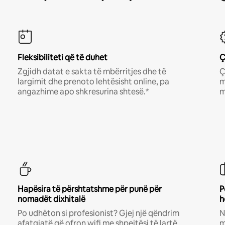
Fleksibiliteti që të duhet
Ç
Zgjidh datat e sakta të mbërritjes dhe të
Ç
largimit dhe prenoto lehtësisht online, pa
m
angazhime apo shkresurina shtesë.*
m
Hapësira të përshtatshme për punë për
P
nomadët dixhitalë
h
Po udhëton si profesionist? Gjej një qëndrim
N
afatgjatë që ofron wifi me shpejtësi të lartë
m