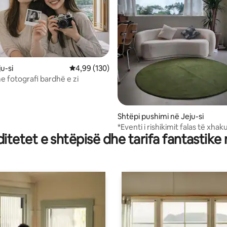
ju-si
Vlerësimi mesatar 4,99 nga 5, 130 vlerësime
4,99 (130)
e fotografi bardhë e zi
nga 5, 166 vlerësime
Shtëpi pushimi në Jeju-si
*Eventi i rishikimit falas të xhak
tetet e shtëpisë dhe tarifa fantastike
Finda Loft Bldg B] Akomodim p
ndjesinë e të qenit vetëm