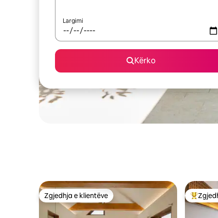
Largimi
Kërko
Zgjedhja e klientëve
Zgjedh
Zgjedhja e klientëve
Më të mi