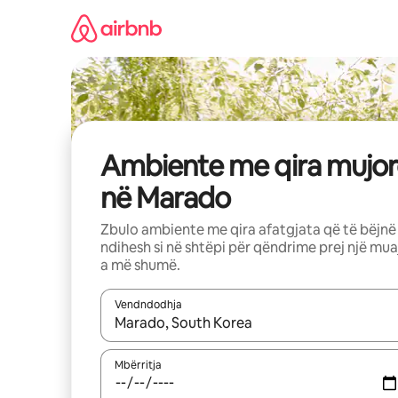
Kalo
te
përmbajtja
Ambiente me qira mujor
në Marado
Zbulo ambiente me qira afatgjata që të bëjnë
ndihesh si në shtëpi për qëndrime prej një mua
a më shumë.
Vendndodhja
Kur rezultatet të jenë të disponueshme, lëviz me 
Mbërritja