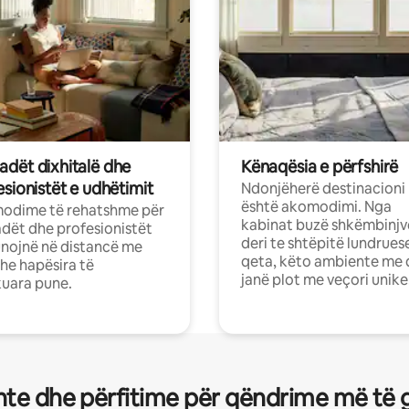
dët dixhitalë dhe
Kënaqësia e përfshirë
sionistët e udhëtimit
Ndonjëherë destinacioni
është akomodimi. Nga
odime të rehatshme për
kabinat buzë shkëmbinjv
ët dhe profesionistët
deri te shtëpitë lundrues
nojnë në distancë me
qeta, këto ambiente me 
dhe hapësira të
janë plot me veçori unike
uara pune.
te dhe përfitime për qëndrime më të 