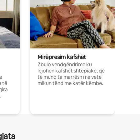
Mirëpresim kafshët
Zbulo vendqëndrime ku
lejohen kafshët shtëpiake, që
e
të mund ta marrësh me vete
e të
mikun tënd me katër këmbë.
qira
.
gjata