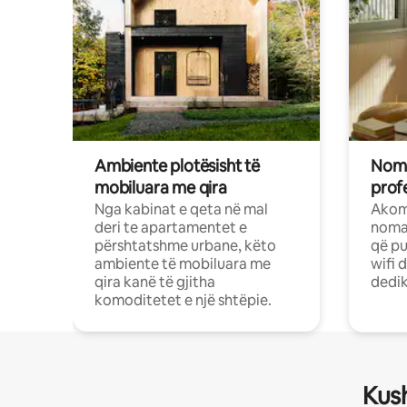
Ambiente plotësisht të
Noma
mobiluara me qira
profe
Nga kabinat e qeta në mal
Akom
deri te apartamentet e
nomad
përshtatshme urbane, këto
që pu
ambiente të mobiluara me
wifi 
qira kanë të gjitha
dedik
komoditetet e një shtëpie.
Kush