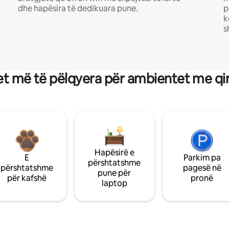
dhe hapësira të dedikuara pune.
p
k
s
t më të pëlqyera për ambientet me qi
Hapësirë e
E
Parkim pa
përshtatshme
përshtatshme
pagesë në
pune për
për kafshë
pronë
laptop