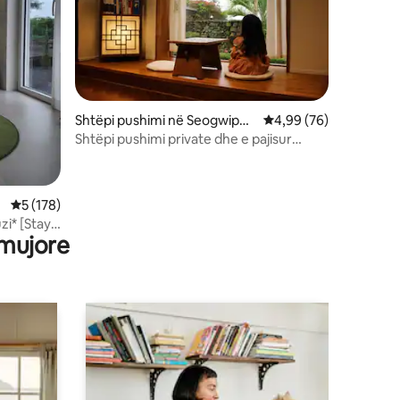
Shtëpi pushimi në Seogwipo-
Vlerësimi mesatar 4,9
4,99 (76)
si
Shtëpi pushimi private dhe e pajisur
plotësisht, një ekip
Vlerësimi mesatar 5 nga 5, 178 vlerësime
5 (178)
uzi* [Stay
 mujore
rivat me